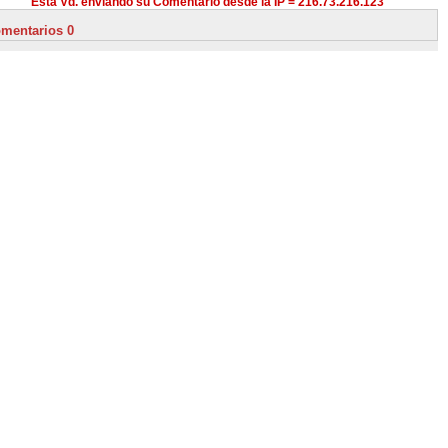
Está Vd. enviando su Comentario desde la IP = 216.73.216.123
mentarios 0