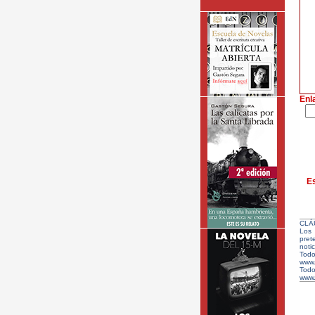
Enl
Es
CLÁ
Los 
pret
notic
Todo
www.
Tod
www.