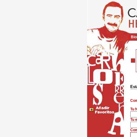
Bio
Est
Com
Tu 
Tu e
Com