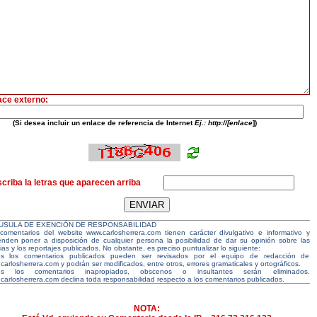
ace externo:
(Si desea incluir un enlace de referencia de Internet
Ej.: http://[enlace
])
criba la letras que aparecen arriba
USULA DE EXENCIÓN DE RESPONSABILIDAD
comentarios del website www.carlosherrera.com tienen carácter divulgativo e informativo y
enden poner a disposición de cualquier persona la posibilidad de dar su opinión sobre las
ias y los reportajes publicados. No obstante, es preciso puntualizar lo siguiente:
s los comentarios publicados pueden ser revisados por el equipo de redacción de
carlosherrera.com y podrán ser modificados, entre otros, errores gramaticales y ortográficos.
os los comentarios inapropiados, obscenos o insultantes serán eliminados.
carlosherrera.com declina toda responsabilidad respecto a los comentarios publicados.
NOTA: