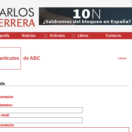
grafía
Noticias
Artículos
Libros
Contacto
artículos
de ABC
volver
afa
entario
Nombre:
-mail:
entario: