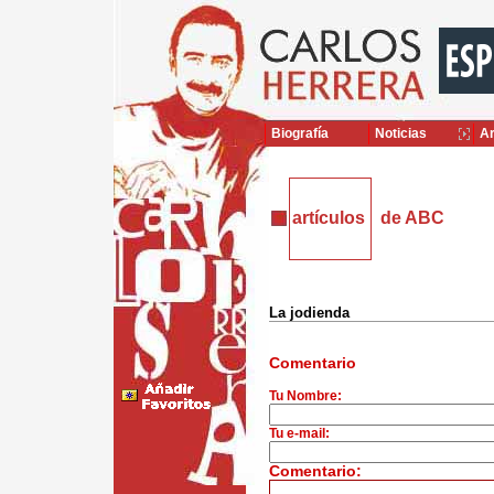
Biografía
Noticias
Ar
artículos
de ABC
La jodienda
Comentario
Tu Nombre:
Tu e-mail:
Comentario: