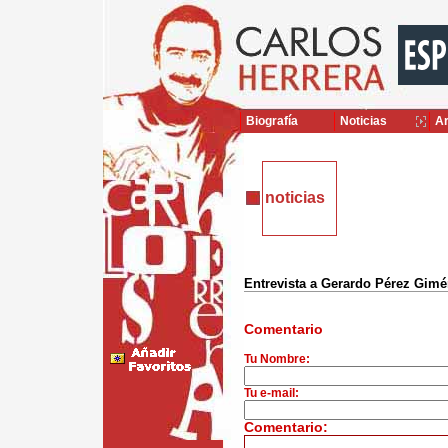
Biografía
Noticias
Ar
noticias
Entrevista a Gerardo Pérez Gim
Comentario
Tu Nombre:
Tu e-mail:
Comentario: