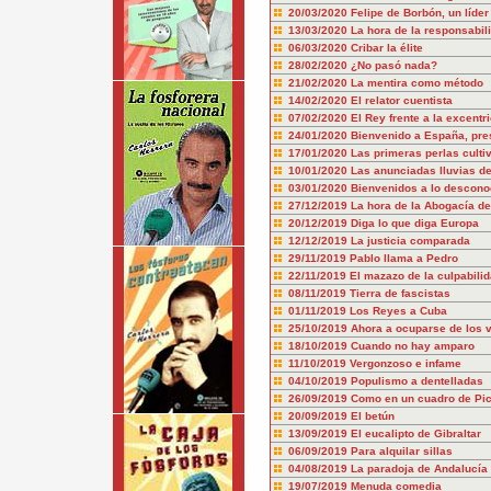
20/03/2020
Felipe de Borbón, un líder
13/03/2020
La hora de la responsabil
06/03/2020
Cribar la élite
28/02/2020
¿No pasó nada?
21/02/2020
La mentira como método
14/02/2020
El relator cuentista
07/02/2020
El Rey frente a la excentr
24/01/2020
Bienvenido a España, pre
17/01/2020
Las primeras perlas culti
10/01/2020
Las anunciadas lluvias de
03/01/2020
Bienvenidos a lo descono
27/12/2019
La hora de la Abogacía de
20/12/2019
Diga lo que diga Europa
12/12/2019
La justicia comparada
29/11/2019
Pablo llama a Pedro
22/11/2019
El mazazo de la culpabili
08/11/2019
Tierra de fascistas
01/11/2019
Los Reyes a Cuba
25/10/2019
Ahora a ocuparse de los 
18/10/2019
Cuando no hay amparo
11/10/2019
Vergonzoso e infame
04/10/2019
Populismo a dentelladas
26/09/2019
Como en un cuadro de Pi
20/09/2019
El betún
13/09/2019
El eucalipto de Gibraltar
06/09/2019
Para alquilar sillas
04/08/2019
La paradoja de Andalucía
19/07/2019
Menuda comedia