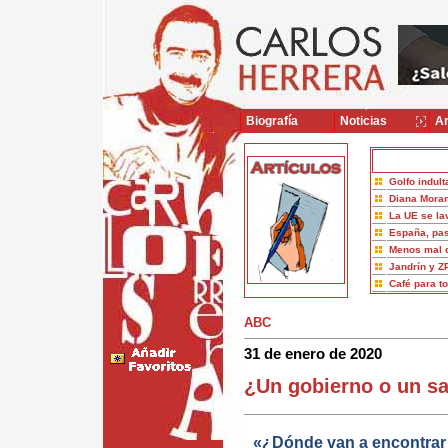
Biografía
Noticias
Ar
Golfo indult
Diana Moran
La UE se la
España, pas
Menos mal 
Jandrín y Z
Café para t
ABC
31 de enero de 2020
¿Un gobierno o un sa
«¿Dónde van a encontrar 