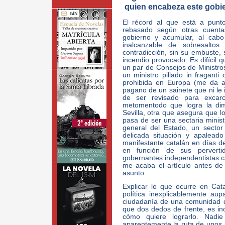
quien encabeza este gobi
El récord al que está a punt
rebasado según otras cuenta
gobierno y acumular, al ca
inalcanzable de sobresalto
contradicción, sin su embuste, s
incendio provocado. Es difícil
un par de Consejos de Ministros
un ministro pillado in fragant
prohibida en Europa (me da a
pagano de un sainete que ni le i
de ser revisado para excarc
metomentodo que logra la dim
Sevilla, otra que asegura que l
pasa de ser una sectaria ministr
general del Estado, un sector
delicada situación y apalea
manifestante catalán en días de 
en función de sus perverti
gobernantes independentistas c
me acaba el artículo antes de
asunto.
Explicar lo que ocurre en Cata
política inexplicablemente au
ciudadanía de una comunidad 
que dos dedos de frente, es in
cómo quiere lograrlo. Nadi
aparentemente la ruta de unos 