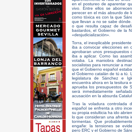
en el postureo de aparentar q
vivo. Entre ellos se aborrece
perecer en el más absurdo de los
como tóxica es con la que Sán
que llevan a no se sabe dónde.
o que resulta capaz de desaf
bastardos, el Gobierno de la 
«desjudicialización».
Torra, el inexplicable president
iba a convocar elecciones en
aprobaran unos presupuestos q
iba a aplicar. Como las asamb
votaba. La maniobra destina
socialistas para renunciar a ma
que el Gobierno español estaba
el Gobierno catalán de tú a tú.
legislatura de Sánchez e Igl
encuentra ahora en la tesitura e
aprueba los presupuestos de 
será inmediatamente señalada
acusación en la absurda Catalu
Tras la voladura controlada d
español se enfrenta a otro ince
su propia estulticia ha ido abrie
lo que consideran una afrenta 
tormentas. Que probablement
engañe: la tensiones se evide
pero ERC y el Gobierno de Sánc