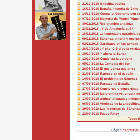
21/12/2018
Gasolina bebida
16/12/2018
España, historia de éxito
14/12/2018
Cuente el Gobierno con es
07/12/2018
Memoria de Miguel Primo 
30/11/2018
Resignación andaluza
23/11/2018
¿Y de Andalucía qué?
16/11/2018
La lamentable paradoja d
09/11/2018
Sánchez, pillería y oport
02/11/2018
Garabatos en las tumbas
26/10/2018
¿Y si el CIS dice la verda
19/10/2018
Y ahora la Banca
12/10/2018
Comienza la verbena
05/10/2018
La Comedia del Sur
28/09/2018
El que venga que arree
21/09/2018
Ratones en el desván
14/09/2018
El problema de Sánchez
07/09/2018
Rarezas de España
27/07/2018
Conciertos y concertinas
20/07/2018
Mercromina vs. cirugía co
13/07/2018
¡Ánimo, alemanes indepen
06/07/2018
Víctimas de la antipolítica
29/06/2018
Las facturitas de Sánchez
22/06/2018
Fuese Rajoy
Todos l
Página
<<Anterior..