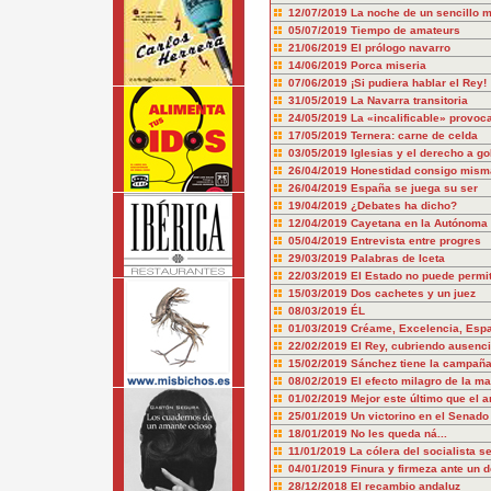
12/07/2019
La noche de un sencillo 
05/07/2019
Tiempo de amateurs
21/06/2019
El prólogo navarro
14/06/2019
Porca miseria
07/06/2019
¡Si pudiera hablar el Rey!
31/05/2019
La Navarra transitoria
24/05/2019
La «incalificable» provo
17/05/2019
Ternera: carne de celda
03/05/2019
Iglesias y el derecho a g
26/04/2019
Honestidad consigo misma
26/04/2019
España se juega su ser
19/04/2019
¿Debates ha dicho?
12/04/2019
Cayetana en la Autónoma
05/04/2019
Entrevista entre progres
29/03/2019
Palabras de Iceta
22/03/2019
El Estado no puede permiti
15/03/2019
Dos cachetes y un juez
08/03/2019
ÉL
01/03/2019
Créame, Excelencia, Espa
22/02/2019
El Rey, cubriendo ausenc
15/02/2019
Sánchez tiene la campañ
08/02/2019
El efecto milagro de la ma
01/02/2019
Mejor este último que el a
25/01/2019
Un victorino en el Senado
18/01/2019
No les queda ná...
11/01/2019
La cólera del socialista s
04/01/2019
Finura y firmeza ante un d
28/12/2018
El recambio andaluz