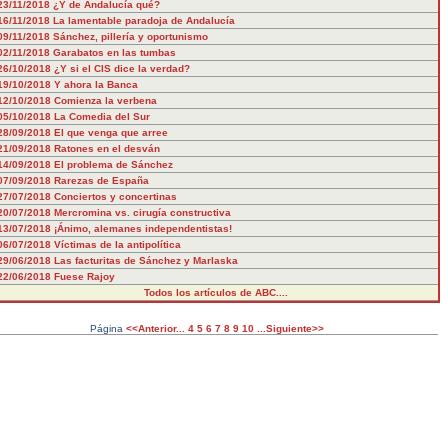
23/11/2018
¿Y de Andalucía qué?
16/11/2018
La lamentable paradoja de Andalucía
09/11/2018
Sánchez, pillería y oportunismo
02/11/2018
Garabatos en las tumbas
26/10/2018
¿Y si el CIS dice la verdad?
19/10/2018
Y ahora la Banca
12/10/2018
Comienza la verbena
05/10/2018
La Comedia del Sur
28/09/2018
El que venga que arree
21/09/2018
Ratones en el desván
14/09/2018
El problema de Sánchez
07/09/2018
Rarezas de España
27/07/2018
Conciertos y concertinas
20/07/2018
Mercromina vs. cirugía constructiva
13/07/2018
¡Ánimo, alemanes independentistas!
06/07/2018
Víctimas de la antipolítica
29/06/2018
Las facturitas de Sánchez y Marlaska
22/06/2018
Fuese Rajoy
Todos los artículos de ABC....
Página
<<Anterior...
4
5
6
7
8
9
10
...Siguiente>>