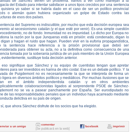
ialistas de Sánchez tienen un problema: vamos a ver cómo manejan a la
acía del Estado para intentar satisfacer a unos tipos crecidos por una sentencia
 quisiera yo saber si se habría dado en el caso de ser un político provincial
ncés o alemán quien hubiera organizado un golpe de Estado contra las
ucturas de esos dos países.
sentencia del Supremo es indiscutible, por mucho que esta decisión europea sea
remio al secesionismo catalán (y el que esté por venir). Es una simple cuestión
procedimiento, no de fondo. Inmunidad no es impunidad. Lo dicho por Europa no
stiona la razón por la que Junqueras está en prisión: está condenado, digan lo
 digan y hagan el ruido que hagan. Pueden vivir en la euforia propagandística,
o la sentencia hace referencia a la prisión provisional que debió ser
onsiderada para obtener su acta, no a la definitiva como consecuencia de una
tencia tomada por la soberanía jurídica de un país miembro de la Unión Europea
 evidentemente, sustituye toda decisión anterior.
 eso signifique que Sánchez y su equipo de cuentistas tengan que apretar
nteres para ser investidos es harina de otro costal. Ese es un debate político. Y la
ivada de Puigdemont no es necesariamente la que se interpreta de forma un
o ligera en diversos ámbitos políticos y mediáticos. Por muchas ilusiones que se
an en el ámbito independentista catalán -y en otros ambientes
xplicablemente colaboracionistas ligados al sorprendente PSOE de Sánchez-
gdemont no se va a pasear panchamente por España. Ser eurodiputado no
me de las responsabilidades penales que un individuo haya acarreado mediante
onducta delictiva en su país de origen.
sí, que ahora Sánchez disfrute de los socios que ha elegido.
comentar
enviar a un amigo
facebook
imprimir
[Se publicará en la web]