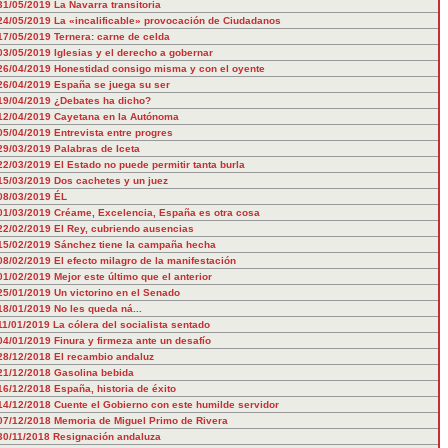
31/05/2019
La Navarra transitoria
24/05/2019
La «incalificable» provocación de Ciudadanos
17/05/2019
Ternera: carne de celda
03/05/2019
Iglesias y el derecho a gobernar
26/04/2019
Honestidad consigo misma y con el oyente
26/04/2019
España se juega su ser
19/04/2019
¿Debates ha dicho?
12/04/2019
Cayetana en la Autónoma
05/04/2019
Entrevista entre progres
29/03/2019
Palabras de Iceta
22/03/2019
El Estado no puede permitir tanta burla
15/03/2019
Dos cachetes y un juez
08/03/2019
ÉL
01/03/2019
Créame, Excelencia, España es otra cosa
22/02/2019
El Rey, cubriendo ausencias
15/02/2019
Sánchez tiene la campaña hecha
08/02/2019
El efecto milagro de la manifestación
01/02/2019
Mejor este último que el anterior
25/01/2019
Un victorino en el Senado
18/01/2019
No les queda ná...
11/01/2019
La cólera del socialista sentado
04/01/2019
Finura y firmeza ante un desafío
28/12/2018
El recambio andaluz
21/12/2018
Gasolina bebida
16/12/2018
España, historia de éxito
14/12/2018
Cuente el Gobierno con este humilde servidor
07/12/2018
Memoria de Miguel Primo de Rivera
30/11/2018
Resignación andaluza