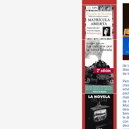
de 
libe
de l
Per
crea
env
pac
mal
de 
Muc
dese
tien
le d
con 
deci