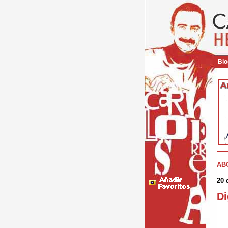
Bio
AB
20 
Di