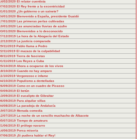
14/02/2020
El relator cuentista
07/02/2020
El Rey frente a la excentricidad
31/01/2020
¿Un gobierno o un sainete?
24/01/2020
Bienvenido a España, presidente Guaidó
17/01/2020
Las primeras perlas cultivadas
10/01/2020
Las anunciadas lluvias de azufre
03/01/2020
Bienvenidos a lo desconocido
27/12/2019
La hora de la Abogacía del Estado
12/12/2019
La justicia comparada
29/11/2019
Pablo llama a Pedro
22/11/2019
El mazazo de la culpabilidad
08/11/2019
Tierra de fascistas
01/11/2019
Los Reyes a Cuba
25/10/2019
Ahora a ocuparse de los vivos
18/10/2019
Cuando no hay amparo
11/10/2019
Vergonzoso e infame
04/10/2019
Populismo a dentelladas
26/09/2019
Como en un cuadro de Picasso
20/09/2019
El betún
13/09/2019
El eucalipto de Gibraltar
06/09/2019
Para alquilar sillas
04/08/2019
La paradoja de Andalucía
19/07/2019
Menuda comedia
12/07/2019
La noche de un sencillo muchacho de Albacete
05/07/2019
Tiempo de amateurs
21/06/2019
El prólogo navarro
14/06/2019
Porca miseria
07/06/2019
¡Si pudiera hablar el Rey!