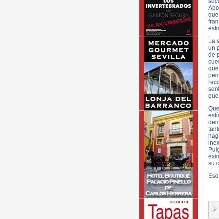
soc
Abog
que
fra
estr
La 
un p
de 
cue
que
per
rec
sen
que,
Que
esfí
der
tant
hag
ine
Pui
exi
su c
Eso 