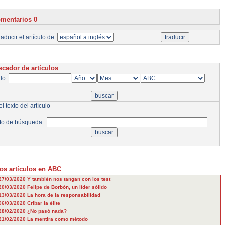
mentarios 0
aducir el artículo de
cador de artículos
ulo:
l texto del artículo
to de búsqueda:
os artículos en ABC
27/03/2020
Y también nos tangan con los test
20/03/2020
Felipe de Borbón, un líder sólido
13/03/2020
La hora de la responsabilidad
06/03/2020
Cribar la élite
28/02/2020
¿No pasó nada?
21/02/2020
La mentira como método