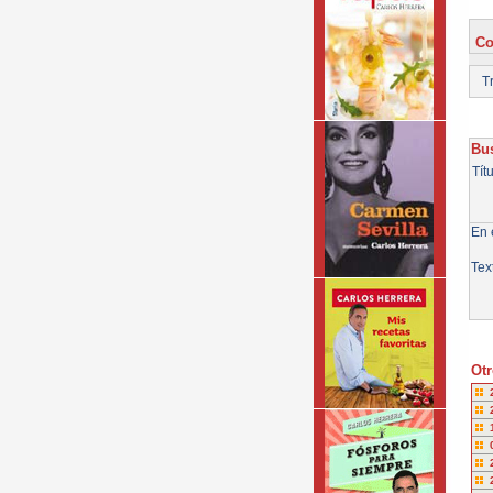
Co
Tr
Bus
Tít
En e
Tex
Otr