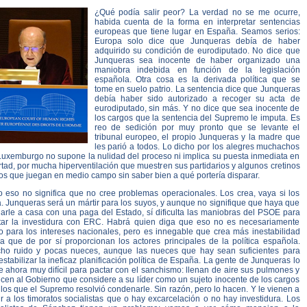
¿Qué podía salir peor? La verdad no se me ocurre,
habida cuenta de la forma en interpretar sentencias
europeas que tiene lugar en España. Seamos serios:
Europa solo dice que Junqueras debía de haber
adquirido su condición de eurodiputado. No dice que
Junqueras sea inocente de haber organizado una
maniobra indebida en función de la legislación
española. Otra cosa es la derivada política que se
tome en suelo patrio. La sentencia dice que Junqueras
debía haber sido autorizado a recoger su acta de
eurodiputado, sin más. Y no dice que sea inocente de
los cargos que la sentencia del Supremo le imputa. Es
reo de sedición por muy pronto que se levante el
tribunal europeo, el propio Junqueras y la madre que
les parió a todos. Lo dicho por los alegres muchachos
Luxemburgo no supone la nulidad del proceso ni implica su puesta inmediata en
rtad, por mucha hiperventilación que muestren sus partidarios y algunos cretinos
os que juegan en medio campo sin saber bien a qué portería disparar.
o eso no significa que no cree problemas operacionales. Los crea, vaya si los
. Junqueras será un mártir para los suyos, y aunque no signifique que haya que
iarle a casa con una paga del Estado, sí dificulta las maniobras del PSOE para
tar la investidura con ERC. Habrá quien diga que eso no es necesariamente
o para los intereses nacionales, pero es innegable que crea más inestabilidad
la que de por sí proporcionan los actores principales de la política española.
ho ruido y pocas nueces, aunque las nueces que hay sean suficientes para
stabilizar la ineficaz planificación política de España. La gente de Junqueras lo
e ahora muy difícil para pactar con el sanchismo: llenan de aire sus pulmones y
icen al Gobierno que considere a su líder como un sujeto inocente de los cargos
los que el Supremo resolvió condenarle. Sin razón, pero lo hacen. Y le vienen a
r a los timoratos socialistas que o hay excarcelación o no hay investidura. Los