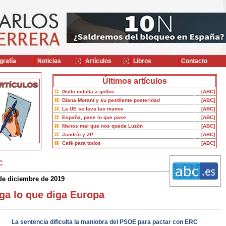
grafía
Noticias
Artículos
Libros
Contacto
Últimos artículos
Golfo indulta a golfos
[ABC]
Diana Morant y su pestilente posteridad
[ABC]
La UE se lava las manos
[ABC]
España, pase lo que pase
[ABC]
Menos mal que nos queda Luzón
[ABC]
Jandrín y ZP
[ABC]
Café para todos
[ABC]
C
de diciembre de 2019
ga lo que diga Europa
La sentencia dificulta la maniobra del PSOE para pactar con ERC