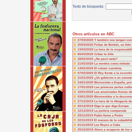
Texto de búsqueda:
Otros artículos en ABC
27/03/2020
Y también nos tangan con 
20/03/2020
Felipe de Borbón, un líder
13/03/2020
La hora de la responsabil
06/03/2020
Cribar la élite
28/02/2020
¿No pasó nada?
21/02/2020
La mentira como método
14/02/2020
El relator cuentista
07/02/2020
El Rey frente a la excentr
31/01/2020
¿Un gobierno o un sainet
24/01/2020
Bienvenido a España, pre
17/01/2020
Las primeras perlas culti
10/01/2020
Las anunciadas lluvias de
03/01/2020
Bienvenidos a lo descono
27/12/2019
La hora de la Abogacía de
20/12/2019
Diga lo que diga Europa
12/12/2019
La justicia comparada
29/11/2019
Pablo llama a Pedro
22/11/2019
El mazazo de la culpabili
01/11/2019
Los Reyes a Cuba
25/10/2019
Ahora a ocuparse de los 