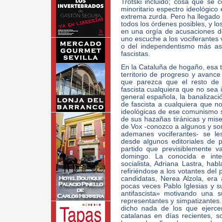
Trotski incluido; cosa que se
minoritario espectro ideológico 
extrema zurda. Pero ha llegado 
todos los órdenes posibles, y l
en una orgía de acusaciones d
uno escuche a los vociferantes 
o del independentismo más asi
fascistas.
En la Cataluña de hogaño, esa tr
territorio de progreso y avance
que parezca que el resto de
fascista cualquiera que no sea i
general española, la banalizaci
de fascista a cualquiera que n
ideológicas de ese comunismo s
de sus hazañas tiránicas y mise
de Vox -conozco a algunos y son
ademanes vociferantes- se le
desde algunos editoriales de 
partido que previsiblemente v
domingo. La conocida e intel
socialista, Adriana Lastra, hab
refiriéndose a los votantes del
candidatas, Nerea Alzola, era 
pocas veces Pablo Iglesias y s
antifascista» motivando una 
representantes y simpatizantes.
dicho nada de los que ejercen 
catalanas en días recientes, 