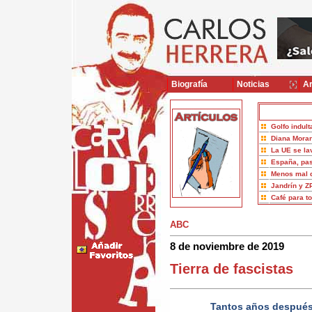
Biografía
Noticias
Ar
Golfo indult
Diana Moran
La UE se la
España, pas
Menos mal 
Jandrín y Z
Café para t
ABC
8 de noviembre de 2019
Tierra de fascistas
Tantos años después,