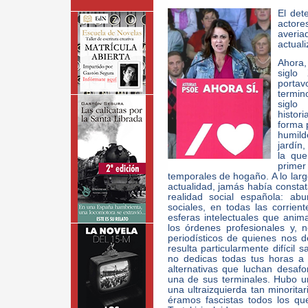
El det
actore
averi
actuali
Ahora,
siglo
portav
termino
siglo
histor
forma p
humild
jardín
la que
primer
temporales de hogaño. A lo larg
actualidad, jamás había constat
realidad social española: ab
sociales, en todas las corrie
esferas intelectuales que anima
los órdenes profesionales y,
periodísticos de quienes nos 
resulta particularmente difícil 
no dedicas todas tus horas a g
alternativas que luchan desaf
una de sus terminales. Hubo 
una ultraizquierda tan minorit
éramos fascistas todos los q