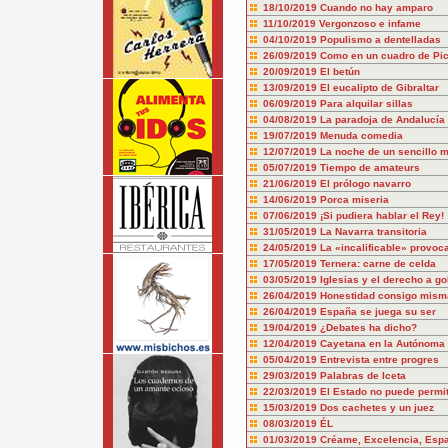
18/10/2019
Cuando no hay amparo
11/10/2019
Vergonzoso e infame
04/10/2019
Populismo a dentelladas
26/09/2019
Como en un cuadro de Pi
20/09/2019
El betún
13/09/2019
El eucalipto de Gibraltar
06/09/2019
Para alquilar sillas
04/08/2019
La paradoja de Andalucía
19/07/2019
Menuda comedia
12/07/2019
La noche de un sencillo 
05/07/2019
Tiempo de amateurs
21/06/2019
El prólogo navarro
14/06/2019
Porca miseria
07/06/2019
¡Si pudiera hablar el Rey!
31/05/2019
La Navarra transitoria
24/05/2019
La «incalificable» provo
17/05/2019
Ternera: carne de celda
03/05/2019
Iglesias y el derecho a g
26/04/2019
Honestidad consigo misma
26/04/2019
España se juega su ser
19/04/2019
¿Debates ha dicho?
12/04/2019
Cayetana en la Autónoma
05/04/2019
Entrevista entre progres
29/03/2019
Palabras de Iceta
22/03/2019
El Estado no puede permiti
15/03/2019
Dos cachetes y un juez
08/03/2019
ÉL
01/03/2019
Créame, Excelencia, Espa