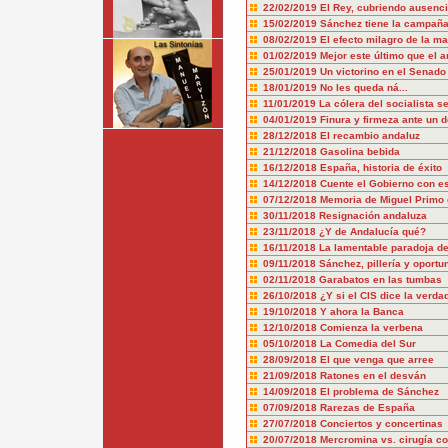
22/02/2019
El Rey, cubriendo ausenc
15/02/2019
Sánchez tiene la campañ
08/02/2019
El efecto milagro de la ma
01/02/2019
Mejor este último que el a
25/01/2019
Un victorino en el Senado
18/01/2019
No les queda ná...
11/01/2019
La cólera del socialista s
04/01/2019
Finura y firmeza ante un d
28/12/2018
El recambio andaluz
21/12/2018
Gasolina bebida
16/12/2018
España, historia de éxito
14/12/2018
Cuente el Gobierno con es
07/12/2018
Memoria de Miguel Primo 
30/11/2018
Resignación andaluza
23/11/2018
¿Y de Andalucía qué?
16/11/2018
La lamentable paradoja d
09/11/2018
Sánchez, pillería y oport
02/11/2018
Garabatos en las tumbas
26/10/2018
¿Y si el CIS dice la verda
19/10/2018
Y ahora la Banca
12/10/2018
Comienza la verbena
05/10/2018
La Comedia del Sur
28/09/2018
El que venga que arree
21/09/2018
Ratones en el desván
14/09/2018
El problema de Sánchez
07/09/2018
Rarezas de España
27/07/2018
Conciertos y concertinas
20/07/2018
Mercromina vs. cirugía co