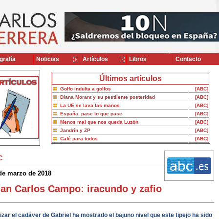
grafía
Noticias
Artículos
Libros
Contacto
Últimos artículos
Golfo indulta a golfos
[ABC]
Diana Morant y su pestilente posteridad
[ABC]
La UE se lava las manos
[ABC]
España, pase lo que pase
[ABC]
Menos mal que nos queda Luzón
[ABC]
Jandrín y ZP
[ABC]
Café para todos
[ABC]
C
de marzo de 2018
an Carlos Campo: iracundo y zafio
lizar el cadáver de Gabriel ha mostrado el bajuno nivel que este tipejo ha sido