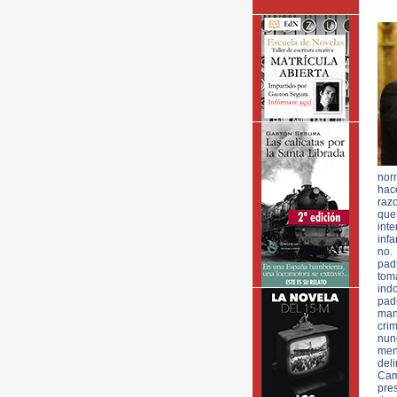
nor
hac
raz
que
int
infa
no.
pad
tom
ind
pad
man
cri
nun
men
del
Cam
pre