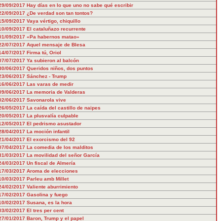
29/09/2017
Hay días en lo que uno no sabe qué escribir
22/09/2017
¿De verdad son tan tontos?
15/09/2017
Vaya vértigo, chiquillo
10/09/2017
El cataluñazo recurrente
01/09/2017
«Pa habernos matao»
22/07/2017
Aquel mensaje de Blesa
14/07/2017
Firma tú, Oriol
07/07/2017
Ya subieron al balcón
30/06/2017
Queridos niños, dos puntos
23/06/2017
Sánchez - Trump
16/06/2017
Las varas de medir
09/06/2017
La memoria de Valderas
02/06/2017
Savonarola vive
26/05/2017
La caída del castillo de naipes
20/05/2017
La plusvalía culpable
12/05/2017
El pedrismo asustador
28/04/2017
La moción infantil
21/04/2017
El exorcismo del 92
07/04/2017
La comedia de los malditos
31/03/2017
La movilidad del señor García
24/03/2017
Un fiscal de Almería
17/03/2017
Aroma de elecciones
10/03/2017
Parleu amb Millet
24/02/2017
Valiente aburrimiento
17/02/2017
Gasolina y fuego
10/02/2017
Susana, es la hora
03/02/2017
El tres per cent
27/01/2017
Baron, Trump y el papel