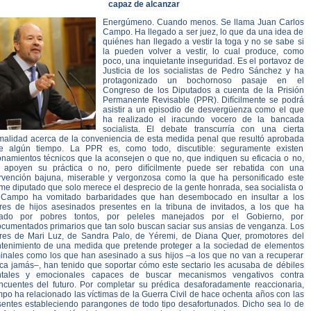
capaz de alcanzar
Energúmeno. Cuando menos. Se llama Juan Carlos
Campo. Ha llegado a ser juez, lo que da una idea de
quiénes han llegado a vestir la toga y no se sabe si
la pueden volver a vestir, lo cual produce, como
poco, una inquietante inseguridad. Es el portavoz de
Justicia de los socialistas de Pedro Sánchez y ha
protagonizado un bochornoso pasaje en el
Congreso de los Diputados a cuenta de la Prisión
Permanente Revisable (PPR). Difícilmente se podrá
asistir a un episodio de desvergüenza como el que
ha realizado el iracundo vocero de la bancada
socialista. El debate transcurría con una cierta
malidad acerca de la conveniencia de esta medida penal que resultó aprobada
e algún tiempo. La PPR es, como todo, discutible: seguramente existen
onamientos técnicos que la aconsejen o que no, que indiquen su eficacia o no,
 apoyen su práctica o no, pero difícilmente puede ser rebatida con una
ervención bajuna, miserable y vergonzosa como la que ha personificado este
me diputado que solo merece el desprecio de la gente honrada, sea socialista o
 Campo ha vomitado barbaridades que han desembocado en insultar a los
res de hijos asesinados presentes en la tribuna de invitados, a los que ha
ado por pobres tontos, por peleles manejados por el Gobierno, por
ocumentados primarios que tan solo buscan saciar sus ansias de venganza. Los
res de Mari Luz, de Sandra Palo, de Yéremi, de Diana Quer, promotores del
tenimiento de una medida que pretende proteger a la sociedad de elementos
minales como los que han asesinado a sus hijos –a los que no van a recuperar
ca jamás–, han tenido que soportar cómo este sectario les acusaba de débiles
tales y emocionales capaces de buscar mecanismos vengativos contra
incuentes del futuro. Por completar su prédica desaforadamente reaccionaria,
po ha relacionado las víctimas de la Guerra Civil de hace ochenta años con las
sentes estableciendo parangones de todo tipo desafortunados. Dicho sea lo de