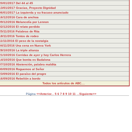
20/01/2017
Del 44 al 45
13/01/2017
Gracias, Proyecto Dignidad
06/01/2017
La izquierda y su fracaso anunciado
16/12/2016
Cara de anchoa
09/12/2016
Melancolía por Lennon
02/12/2016
El relato perdido
25/11/2016
Palabras de Rita
18/11/2016
Tontos de rodeo
11/11/2016
El peso de la nostalgia
04/11/2016
Una cena en Nueva York
28/10/2016
La triple alianza
21/10/2016
Corridas de ayer y hoy Carlos Herrera
14/10/2016
Que bonita es Badalona
07/10/2016
Abstención, palabra maldita
30/09/2016
Roguemos al Señor
23/09/2016
El paraíso del progre
16/09/2016
Rebelión a bordo
Todos los artículos de ABC....
Página
<<Anterior...
5
6
7
8
9
10
11
...Siguiente>>