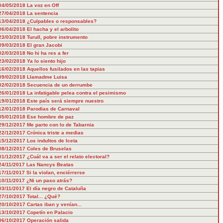
04/05/2018
La voz en Off
27/04/2018
La sentencia
13/04/2018
¿Culpables o responsables?
06/04/2018
El hacha y el arbolito
23/03/2018
Turull, pobre instrumento
09/03/2018
El gran Jacobi
02/03/2018
No hi ha res a fer
23/02/2018
Ya lo siento hijo
16/02/2018
Aquellos fusilados en las tapias
09/02/2018
Llamadme Luisa
02/02/2018
Secuencia de un derrumbe
26/01/2018
La infatigable pelea contra el pesimismo
19/01/2018
Este país será siempre nuestro
12/01/2018
Parodias de Carnaval
05/01/2018
Ese hombre de paz
29/12/2017
Me parto con lo de Tabarnia
22/12/2017
Crónica triste a medias
15/12/2017
Los indultos de Iceta
08/12/2017
Coles de Bruselas
01/12/2017
¿Cuál va a ser el relato electoral?
24/11/2017
Las Nancys Beatas
17/11/2017
Si la violan, enciérrerse
10/11/2017
¿Ni un paso atrás?
03/11/2017
El día negro de Cataluña
27/10/2017
Total... ¿Qué?
20/10/2017
Cartas iban y venían...
13/10/2017
Copetín en Palacio
06/10/2017
Operación salida