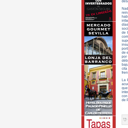
desa
Nad
rein
hab
inf
días
soc
de 
com
sup
ins
port
de e
por
déb
baj
cita
fren
La 
acu
que
int
con
de 