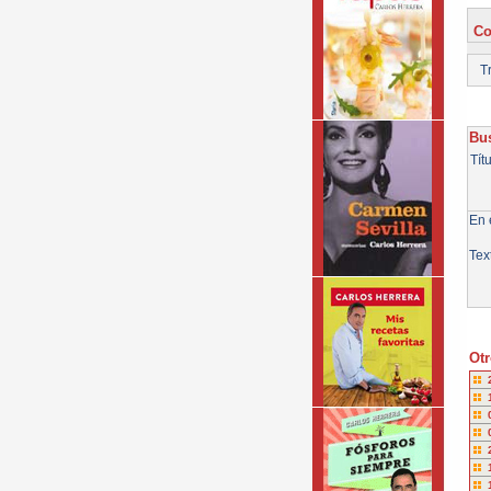
Co
Tr
Bus
Tít
En e
Tex
Otr