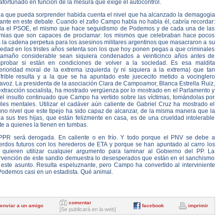
fortunado en función de la mesura que exige el autocontrol.
a que pueda sorprender habida cuenta el nivel que ha alcanzado la demagogia
ante en este debate. Cuando el zafio Campo habla no habla él, cabría recordar:
la el PSOE, el mismo que hace seguidismo de Podemos y de cada una de las
amias que son capaces de proclamar: los mismos que celebraban hace pocos
 la cadena perpetua para los asesinos militares argentinos que masacraron a su
iedad en los tristes años setenta son los que hoy ponen pegas a que criminales
tamaño considerable sean siquiera condenados a veinticinco años antes de
probar si están en condiciones de volver a la sociedad. Es esa maldita
erioridad moral de la extrema izquierda (y ni siquiera a la extrema) que tan
ufrible resulta y a la que se ha apuntado este juececito metido a vocinglero
avoz. La presidenta de la asociación Clara de Campoamor, Blanca Estrella Ruiz,
xtracción socialista, ha mostrado vergüenza por lo mostrado en el Parlamento y
 el insulto continuado que Campo ha vertido sobre las víctimas, tomándolas por
iles mentales. Utilizar el cadáver aún caliente de Gabriel Cruz ha mostrado el
uno nivel que este tipejo ha sido capaz de alcanzar, de la misma manera que la
 a sus tres hijas, que están felizmente en casa, es de una crueldad intolerable
te a quienes la tienen en tumbas.
PPR será derogada. En caliente o en frío. Y todo porque el PNV se debe a
erdos futuros con los herederos de ETA y porque se han apuntado al carro los
 quieren utilizar cualquier argumento para laminar al Gobierno del PP. La
ervención de este sandio demuestra lo desesperados que están en el sanchismo
 este asunto. Resulta espeluznante, pero Campo ha convertido al interviniente
Podemos casi en un estadista. Qué animal.
comentar
enviar a un amigo
facebook
imprimir
[Se publicará en la web]