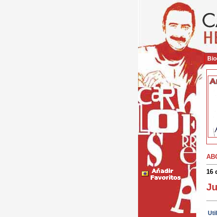
Bio
AB
16 
Ju
Uti