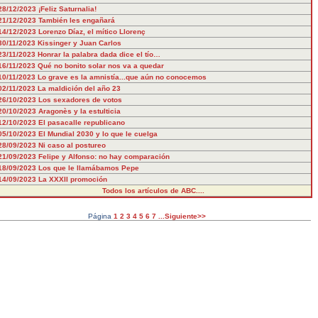
28/12/2023
¡Feliz Saturnalia!
21/12/2023
También les engañará
14/12/2023
Lorenzo Díaz, el mítico Llorenç
30/11/2023
Kissinger y Juan Carlos
23/11/2023
Honrar la palabra dada dice el tío…
16/11/2023
Qué no bonito solar nos va a quedar
10/11/2023
Lo grave es la amnistía...que aún no conocemos
02/11/2023
La maldición del año 23
26/10/2023
Los sexadores de votos
20/10/2023
Aragonès y la estulticia
12/10/2023
El pasacalle republicano
05/10/2023
El Mundial 2030 y lo que le cuelga
28/09/2023
Ni caso al postureo
21/09/2023
Felipe y Alfonso: no hay comparación
18/09/2023
Los que le llamábamos Pepe
14/09/2023
La XXXII promoción
Todos los artículos de ABC....
Página
1
2
3
4
5
6
7
...Siguiente>>