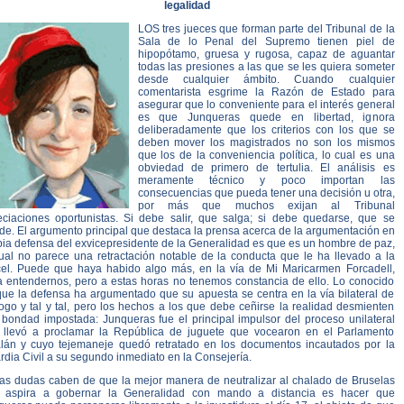
legalidad
LOS tres jueces que forman parte del Tribunal de la
Sala de lo Penal del Supremo tienen piel de
hipopótamo, gruesa y rugosa, capaz de aguantar
todas las presiones a las que se les quiera someter
desde cualquier ámbito. Cuando cualquier
comentarista esgrime la Razón de Estado para
asegurar que lo conveniente para el interés general
es que Junqueras quede en libertad, ignora
deliberadamente que los criterios con los que se
deben mover los magistrados no son los mismos
que los de la conveniencia política, lo cual es una
obviedad de primero de tertulia. El análisis es
meramente técnico y poco importan las
consecuencias que pueda tener una decisión u otra,
por más que muchos exijan al Tribunal
eciaciones oportunistas. Si debe salir, que salga; si debe quedarse, que se
de. El argumento principal que destaca la prensa acerca de la argumentación en
pia defensa del exvicepresidente de la Generalidad es que es un hombre de paz,
cual no parece una retractación notable de la conducta que le ha llevado a la
cel. Puede que haya habido algo más, en la vía de Mi Maricarmen Forcadell,
a entendernos, pero a estas horas no tenemos constancia de ello. Lo conocido
que la defensa ha argumentado que su apuesta se centra en la vía bilateral de
ogo y tal y tal, pero los hechos a los que debe ceñirse la realidad desmienten
 bondad impostada: Junqueras fue el principal impulsor del proceso unilateral
 llevó a proclamar la República de juguete que vocearon en el Parlamento
alán y cuyo tejemaneje quedó retratado en los documentos incautados por la
dia Civil a su segundo inmediato en la Consejería.
as dudas caben de que la mejor manera de neutralizar al chalado de Bruselas
 aspira a gobernar la Generalidad con mando a distancia es hacer que