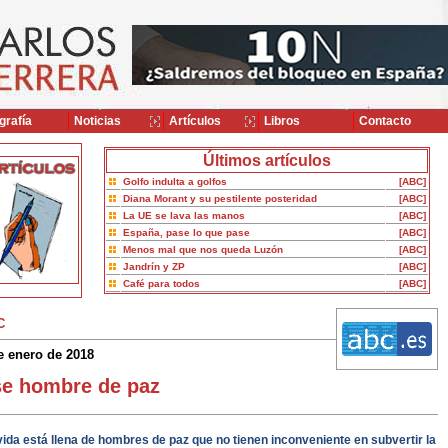
grafía
Noticias
Artículos
Libros
Contacto
Últimos artículos
Golfo indulta a golfos
[ABC]
Diana Morant y su pestilente posteridad
[ABC]
La UE se lava las manos
[ABC]
España, pase lo que pase
[ABC]
Menos mal que nos queda Luzón
[ABC]
Jandrín y ZP
[ABC]
Café para todos
[ABC]
C
e enero de 2018
e hombre de paz
vida está llena de hombres de paz que no tienen inconveniente en subvertir la