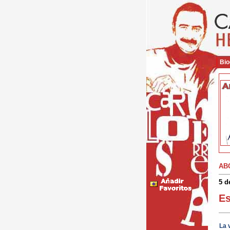
Bio
AB
5 d
Es
La 