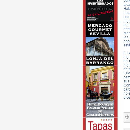
Junq
alc
Hab
de a
com
alg
ind
dec
Mont
les
opo
está
La 
lega
en 
algu
de s
Que
cam
sus
Cons
cárc
no 
dice