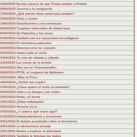
10/04/2025
No hay manera de que Trump nombre a Pedrito
03/04/2025
Jessica y la compasión
27/06/2024
¿Qué planes tiene usted para octubre?
20/06/2024
Siete a cuatro
13/06/2024
Sanchezstein y sus amenazas
06/06/2024
Truquitos indecentes de última hora
30/05/2024
De Palestina y las urnas
23/05/2024
Cuidado con las represalias tecnológicas
09/05/2024
El clorhídrico palestino
02/05/2024
Deterioro eres tú, corazón
25/04/2024
Audaz salto al vacío
21/04/2024
Yo voto de sábado a sábado
11/04/2024
Las cosas de la termita
04/04/2024
Otra vez el «Francomodín»
28/03/2024
RTVE, el carguero de Baltimore
21/03/2024
«Nine to Five»
14/03/2024
¿TikTok nos espía?
07/03/2024
¿Cómo quiere el señor la amnistía?
29/02/2024
Todo a su tiempo y por orden
22/02/2024
Koldo, sé fuerte
15/02/2024
¡Todos indultados!
08/02/2024
Venecia sin ti...
07/02/2024
¿Y usted a qué viene aquí?
01/02/2024
Independentismo y terrorismo
26/01/2024
El debate prostituido sobre el terrorismo
18/01/2024
La democracia viciada
11/01/2024
Vamos a esperar al articulado
04/01/2024
También le felicitan los hutíes