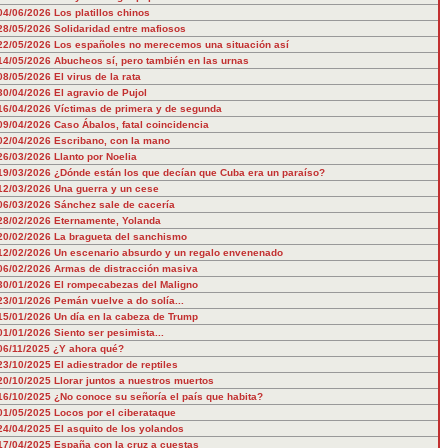
04/06/2026
Los platillos chinos
28/05/2026
Solidaridad entre mafiosos
22/05/2026
Los españoles no merecemos una situación así
14/05/2026
Abucheos sí, pero también en las urnas
08/05/2026
El virus de la rata
30/04/2026
El agravio de Pujol
16/04/2026
Víctimas de primera y de segunda
09/04/2026
Caso Ábalos, fatal coincidencia
02/04/2026
Escribano, con la mano
26/03/2026
Llanto por Noelia
19/03/2026
¿Dónde están los que decían que Cuba era un paraíso?
12/03/2026
Una guerra y un cese
06/03/2026
Sánchez sale de cacería
28/02/2026
Eternamente, Yolanda
20/02/2026
La bragueta del sanchismo
12/02/2026
Un escenario absurdo y un regalo envenenado
06/02/2026
Armas de distracción masiva
30/01/2026
El rompecabezas del Maligno
23/01/2026
Pemán vuelve a do solía...
15/01/2026
Un día en la cabeza de Trump
01/01/2026
Siento ser pesimista...
06/11/2025
¿Y ahora qué?
23/10/2025
El adiestrador de reptiles
20/10/2025
Llorar juntos a nuestros muertos
16/10/2025
¿No conoce su señoría el país que habita?
01/05/2025
Locos por el ciberataque
24/04/2025
El asquito de los yolandos
17/04/2025
España con la cruz a cuestas