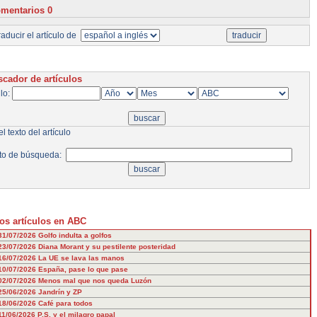
mentarios 0
aducir el artículo de
cador de artículos
ulo:
l texto del artículo
to de búsqueda:
os artículos en ABC
31/07/2026
Golfo indulta a golfos
23/07/2026
Diana Morant y su pestilente posteridad
16/07/2026
La UE se lava las manos
10/07/2026
España, pase lo que pase
02/07/2026
Menos mal que nos queda Luzón
25/06/2026
Jandrín y ZP
18/06/2026
Café para todos
11/06/2026
P.S. y el milagro papal