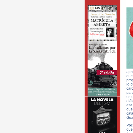
apr
que
pro
lo 
cár
par
es 
diál
esa
que
cat
Guar
Poc
que