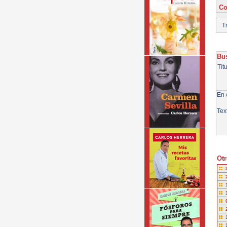
Co
Tr
Bus
Tít
En e
Tex
Otr