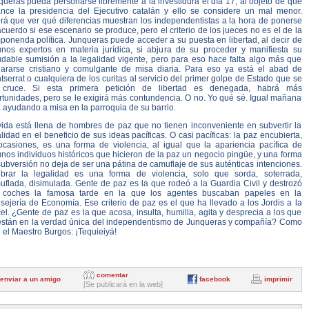
ueras pueda personarse libremente a la investidura el día 17, al objeto de que
ance la presidencia del Ejecutivo catalán y ello se considere un mal menor.
rá que ver qué diferencias muestran los independentistas a la hora de ponerse
cuerdo si ese escenario se produce, pero el criterio de los jueces no es el de la
ponenda política. Junqueras puede acceder a su puesta en libertad, al decir de
unos expertos en materia jurídica, si abjura de su proceder y manifiesta su
udable sumisión a la legalidad vigente, pero para eso hace falta algo más que
lararse cristiano y comulgante de misa diaria. Para eso ya está el abad de
serrat o cualquiera de los curitas al servicio del primer golpe de Estado que se
 cruce. Si esta primera petición de libertad es denegada, habrá más
rtunidades, pero se le exigirá más contundencia. O no. Yo qué sé. Igual mañana
 ayudando a misa en la parroquia de su barrio.
vida está llena de hombres de paz que no tienen inconveniente en subvertir la
lidad en el beneficio de sus ideas pacíficas. O casi pacíficas: la paz encubierta,
ocasiones, es una forma de violencia, al igual que la apariencia pacífica de
nos individuos históricos que hicieron de la paz un negocio pingüe, y una forma
ubversión no deja de ser una pátina de camuflaje de sus auténticas intenciones.
brar la legalidad es una forma de violencia, solo que sorda, soterrada,
uflada, disimulada. Gente de paz es la que rodeó a la Guardia Civil y destrozó
 coches la famosa tarde en la que los agentes buscaban papeles en la
ejería de Economía. Ese criterio de paz es el que ha llevado a los Jordis a la
el. ¿Gente de paz es la que acosa, insulta, humilla, agita y desprecia a los que
están en la verdad única del independentismo de Junqueras y compañía? Como
 el Maestro Burgos: ¡Tequieiyá!
comentar
enviar a un amigo
facebook
imprimir
[Se publicará en la web]