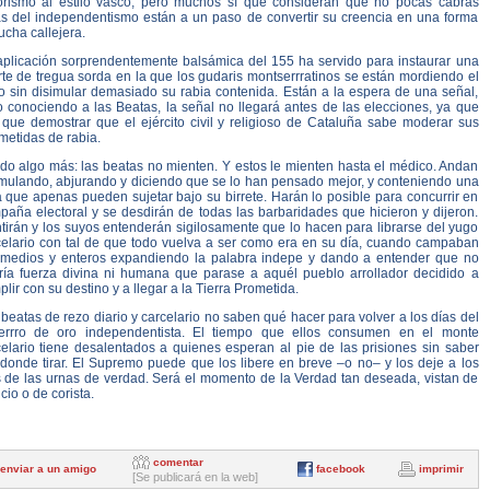
rorismo al estilo vasco, pero muchos sí que consideran que no pocas cabras
as del independentismo están a un paso de convertir su creencia en una forma
ucha callejera.
aplicación sorprendentemente balsámica del 155 ha servido para instaurar una
te de tregua sorda en la que los gudaris montserrratinos se están mordiendo el
io sin disimular demasiado su rabia contenida. Están a la espera de una señal,
o conociendo a las Beatas, la señal no llegará antes de las elecciones, ya que
 que demostrar que el ejército civil y religioso de Cataluña sabe moderar sus
metidas de rabia.
do algo más: las beatas no mienten. Y estos le mienten hasta el médico. Andan
imulando, abjurando y diciendo que se lo han pensado mejor, y conteniendo una
a que apenas pueden sujetar bajo su birrete. Harán lo posible para concurrir en
paña electoral y se desdirán de todas las barbaridades que hicieron y dijeron.
tirán y los suyos entenderán sigilosamente que lo hacen para librarse del yugo
celario con tal de que todo vuelva a ser como era en su día, cuando campaban
 medios y enteros expandiendo la palabra indepe y dando a entender que no
ría fuerza divina ni humana que parase a aquél pueblo arrollador decidido a
lir con su destino y a llegar a la Tierra Prometida.
beatas de rezo diario y carcelario no saben qué hacer para volver a los días del
errro de oro independentista. El tiempo que ellos consumen en el monte
celario tiene desalentados a quienes esperan al pie de las prisiones sin saber
 donde tirar. El Supremo puede que los libere en breve –o no– y los deje a los
s de las urnas de verdad. Será el momento de la Verdad tan deseada, vistan de
cio o de corista.
comentar
enviar a un amigo
facebook
imprimir
[Se publicará en la web]