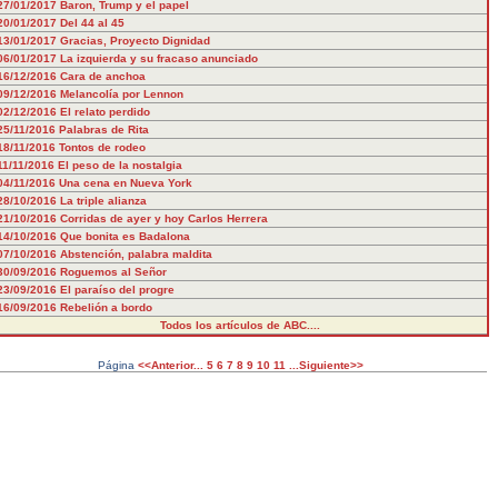
27/01/2017
Baron, Trump y el papel
20/01/2017
Del 44 al 45
13/01/2017
Gracias, Proyecto Dignidad
06/01/2017
La izquierda y su fracaso anunciado
16/12/2016
Cara de anchoa
09/12/2016
Melancolía por Lennon
02/12/2016
El relato perdido
25/11/2016
Palabras de Rita
18/11/2016
Tontos de rodeo
11/11/2016
El peso de la nostalgia
04/11/2016
Una cena en Nueva York
28/10/2016
La triple alianza
21/10/2016
Corridas de ayer y hoy Carlos Herrera
14/10/2016
Que bonita es Badalona
07/10/2016
Abstención, palabra maldita
30/09/2016
Roguemos al Señor
23/09/2016
El paraíso del progre
16/09/2016
Rebelión a bordo
Todos los artículos de ABC....
Página
<<Anterior...
5
6
7
8
9
10
11
...Siguiente>>