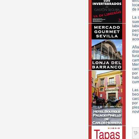
ter
loc
de l
La 
suer
lab
per
hay
aco
Aña
dis
furi
cam
Men
car
por
hab
cump
Las 
bec
car
por
pie
novi