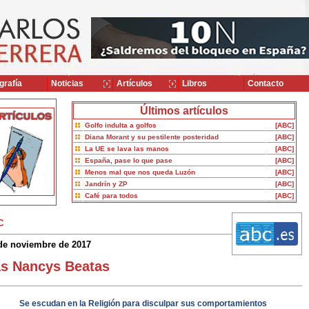
grafía
Noticias
Artículos
Libros
Contacto
Últimos artículos
Golfo indulta a golfos
[ABC]
Diana Morant y su pestilente posteridad
[ABC]
La UE se lava las manos
[ABC]
España, pase lo que pase
[ABC]
Menos mal que nos queda Luzón
[ABC]
Jandrín y ZP
[ABC]
Café para todos
[ABC]
C
de noviembre de 2017
s Nancys Beatas
Se escudan en la Religión para disculpar sus comportamientos