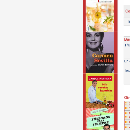
Co
Tr
Bus
Tít
En e
Tex
Otr