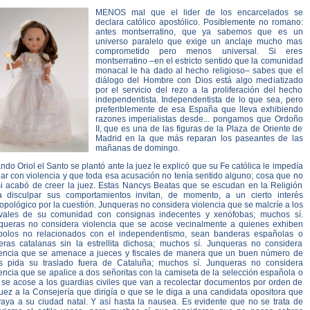
MENOS mal que el lider de los encarcelados se
declara católico apostólico. Posiblemente no romano:
antes montserratino, que ya sabemos que es un
universo paralelo que exige un anclaje mucho mas
comprometido pero menos universal. Si eres
montserratino –en el estricto sentido que la comunidad
monacal le ha dado al hecho religioso– sabes que el
diálogo del Hombre con Dios está algo mediatizado
por el servicio del rezo a la proliferación del hecho
independentista. Independentista de lo que sea, pero
preferiblemente de esa España que lleva exhibiendo
razones imperialistas desde... pongamos que Ordoño
II, que es una de las figuras de la Plaza de Oriente de
Madrid en la que más reparan los paseantes de las
mañanas de domingo.
do Oriol el Santo se plantó ante la juez le explicó que su Fe católica le impedía
ar con violencia y que toda esa acusación no tenía sentido alguno; cosa que no
si acabó de creer la juez. Estas Nancys Beatas que se escudan en la Religión
a disculpar sus comportamientos invitan, de momento, a un cierto interés
opológico por la cuestión. Junqueras no considera violencia que se malcríe a los
vales de su comunidad con consignas indecentes y xenófobas; muchos sí.
queras no considera violencia que se acose vecinalmente a quienes exhiben
bolos no relacionados con el independentismo, sean banderas españolas o
eras catalanas sin la estrellita dichosa; muchos sí. Junqueras no considera
lencia que se amenace a jueces y fiscales de manera que un buen número de
os pida su traslado fuera de Cataluña; muchos sí. Junqueras no considera
encia que se apalice a dos señoritas con la camiseta de la selección española o
 se acose a los guardias civiles que van a recolectar documentos por orden de
uez a la Consejería que dirigía o que se le diga a una candidata opositora que
vaya a su ciudad natal. Y así hasta la nausea. Es evidente que no se trata de