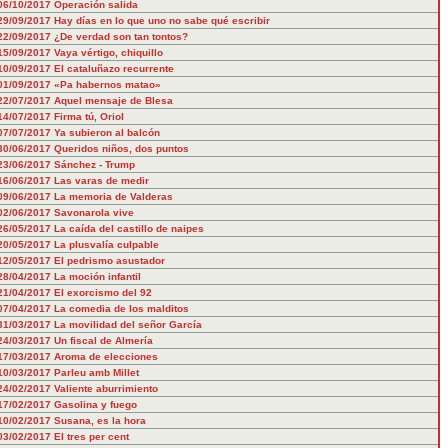
06/10/2017
Operación salida
29/09/2017
Hay días en lo que uno no sabe qué escribir
22/09/2017
¿De verdad son tan tontos?
15/09/2017
Vaya vértigo, chiquillo
10/09/2017
El cataluñazo recurrente
01/09/2017
«Pa habernos matao»
22/07/2017
Aquel mensaje de Blesa
14/07/2017
Firma tú, Oriol
07/07/2017
Ya subieron al balcón
30/06/2017
Queridos niños, dos puntos
23/06/2017
Sánchez - Trump
16/06/2017
Las varas de medir
09/06/2017
La memoria de Valderas
02/06/2017
Savonarola vive
26/05/2017
La caída del castillo de naipes
20/05/2017
La plusvalía culpable
12/05/2017
El pedrismo asustador
28/04/2017
La moción infantil
21/04/2017
El exorcismo del 92
07/04/2017
La comedia de los malditos
31/03/2017
La movilidad del señor García
24/03/2017
Un fiscal de Almería
17/03/2017
Aroma de elecciones
10/03/2017
Parleu amb Millet
24/02/2017
Valiente aburrimiento
17/02/2017
Gasolina y fuego
10/02/2017
Susana, es la hora
03/02/2017
El tres per cent