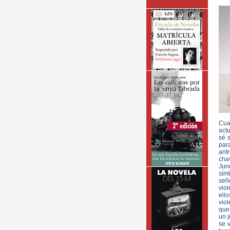
Cuan
actu
sé 
par
antr
cha
Jun
sím
señ
vio
ell
viol
que
un j
se 