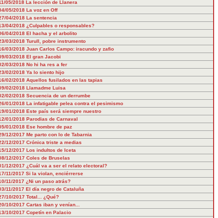
11/05/2018
La lección de Llanera
04/05/2018
La voz en Off
27/04/2018
La sentencia
13/04/2018
¿Culpables o responsables?
06/04/2018
El hacha y el arbolito
23/03/2018
Turull, pobre instrumento
16/03/2018
Juan Carlos Campo: iracundo y zafio
09/03/2018
El gran Jacobi
02/03/2018
No hi ha res a fer
23/02/2018
Ya lo siento hijo
16/02/2018
Aquellos fusilados en las tapias
09/02/2018
Llamadme Luisa
02/02/2018
Secuencia de un derrumbe
26/01/2018
La infatigable pelea contra el pesimismo
19/01/2018
Este país será siempre nuestro
12/01/2018
Parodias de Carnaval
05/01/2018
Ese hombre de paz
29/12/2017
Me parto con lo de Tabarnia
22/12/2017
Crónica triste a medias
15/12/2017
Los indultos de Iceta
08/12/2017
Coles de Bruselas
01/12/2017
¿Cuál va a ser el relato electoral?
17/11/2017
Si la violan, enciérrerse
10/11/2017
¿Ni un paso atrás?
03/11/2017
El día negro de Cataluña
27/10/2017
Total... ¿Qué?
20/10/2017
Cartas iban y venían...
13/10/2017
Copetín en Palacio