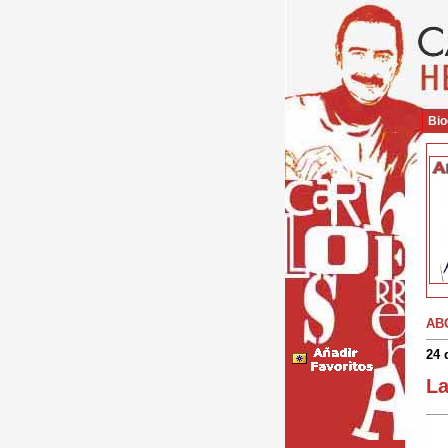
Bio
AB
24 
La