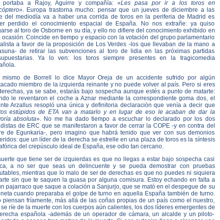
 portaba a Rajoy, Aguirre y compañía: «
Les pasa por ir a los toros en
cóptero
». Europa trastorna mucho: pensar que un jueves de diciembre a las
e del mediodía va a haber una corrida de toros en la periferia de Madrid es
er perdido el conocimiento espacial de España. No nos extrañe: ya quiso
arse al toro de Osborne en su día, y ello no difiere del conocimiento exhibido en
 ocasión. Coincide en tiempo y espacio con la votación del grupo parlamentario
ialista a favor de la proposición de Los Verdes -los que llevaban de la mano a
asuna- de retirar las subvenciones al toro de lidia en las próximas partidas
supuestarias. Ya lo ven: los toros siempre presentes en la tragicomedia
añola.
 mismo de Borrell lo dice Mayor Oreja de un accidente sufrido por algún
acado miembro de la izquierda reinante y no puede volver al país. Pero si eres
derechas, ya se sabe, estarás bajo sospecha aunque estés a punto de matarte:
ndo le reventaron el coche a Aznar mediante la correspondiente goma dos, el
nte Arzallus resopló una única y definitoria declaración que venía a decir que
tos estúpidos de ETA van a matarlo y en lugar de eso le acaban de dar la
oría absoluta
». No me ha dado tiempo a escuchar lo declarado por los dos
adistas de ERC que se manifestaron a favor de cerrar la COPE -y en contra del
rre de Egunkaria-, pero imagino que habrá tenido que ver con sus demonios
eridos: que un líder de la derecha se estrelle en una plaza de toros es la síntesis
fórica del crepúsculo ideal de España, ese odio tan cercano.
suerte que tiene ser de izquierdas es que no llegas a estar bajo sospecha casi
ca, a no ser que seas un delincuente y se pueda demostrar con pruebas
futables, mientras que lo malo de ser de derechas es que no puedes ni siquiera
arte sin que te saquen la guasa por alguna comisura. Estoy echando en falta a
ún pajarraco que saque a colación a Sanjurjo, que se mató en el despegue de su
oneta cuando preparaba el golpe de turno en aquella España también de turno.
o piensan fríamente, más allá de las coñas propias de un país como el nuestro,
se ríe de la muerte con los cuerpos aún calientes, los dos líderes emergentes de
derecha española -además de un operador de cámara, un alcalde y un piloto-