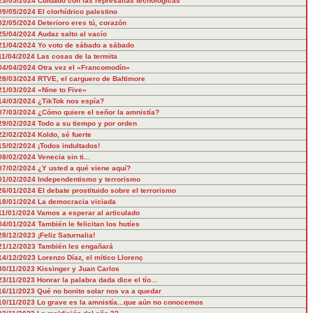
23/05/2024
Cuidado con las represalias tecnológicas
09/05/2024
El clorhídrico palestino
02/05/2024
Deterioro eres tú, corazón
25/04/2024
Audaz salto al vacío
21/04/2024
Yo voto de sábado a sábado
11/04/2024
Las cosas de la termita
04/04/2024
Otra vez el «Francomodín»
28/03/2024
RTVE, el carguero de Baltimore
21/03/2024
«Nine to Five»
14/03/2024
¿TikTok nos espía?
07/03/2024
¿Cómo quiere el señor la amnistía?
29/02/2024
Todo a su tiempo y por orden
22/02/2024
Koldo, sé fuerte
15/02/2024
¡Todos indultados!
08/02/2024
Venecia sin ti...
07/02/2024
¿Y usted a qué viene aquí?
01/02/2024
Independentismo y terrorismo
26/01/2024
El debate prostituido sobre el terrorismo
18/01/2024
La democracia viciada
11/01/2024
Vamos a esperar al articulado
04/01/2024
También le felicitan los hutíes
28/12/2023
¡Feliz Saturnalia!
21/12/2023
También les engañará
14/12/2023
Lorenzo Díaz, el mítico Llorenç
30/11/2023
Kissinger y Juan Carlos
23/11/2023
Honrar la palabra dada dice el tío…
16/11/2023
Qué no bonito solar nos va a quedar
10/11/2023
Lo grave es la amnistía...que aún no conocemos