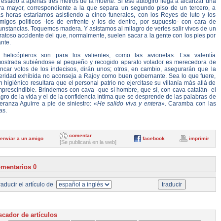
estado a apenas tres metros de la muerte. Si ese autogiro llega a alcanzar una
ura mayor, correspondiente a la que separa un segundo piso de un tercero, a
as horas estaríamos asistiendo a cinco funerales, con los Reyes de luto y los
migos políticos -los de enfrente y los de dentro, por supuesto- con cara de
unstancias. Toquemos madera. Y asistamos al milagro de verles salir vivos de un
atoso accidente del que, normalmente, suelen sacar a la gente con los pies por
nte.
 helicópteros son para los valientes, como las avionetas. Esa valentía
ostrada subiéndose al pequeño y recogido aparato volador es merecedora de
ancar votos de los indecisos, dirán unos; otros, en cambio, asegurarán que la
eridad exhibida no aconseja a Rajoy como buen gobernante. Sea lo que fuere,
 higiénico resultara que el personal patrio no ejercitase su villanía más allá de
mprescindible. Brindemos con cava -que sí hombre, que sí, con cava catalán- el
gro de la vida y el de la confidencia íntima que se desprende de las palabras de
ranza Aguirre a pie de siniestro: «
He salido viva y entera
». Caramba con las
as.
comentar
enviar a un amigo
facebook
imprimir
[Se publicará en la web]
mentarios 0
aducir el artículo de
cador de artículos