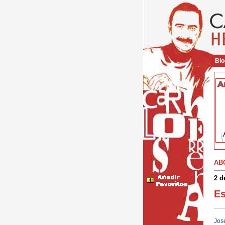
Bio
AB
2 d
Es
José