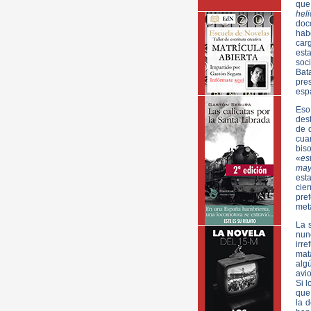
que
heli
doc
hab
carg
esta
soc
Bat
pre
esp
Eso
dest
de 
cua
biso
«
es
may
est
cie
pref
meta
La 
nun
irre
mat
alg
avi
Si l
que 
la 