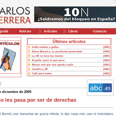
grafía
Noticias
Artículos
Libros
Contacto
Últimos artículos
Golfo indulta a golfos
[ABC]
Diana Morant y su pestilente posteridad
[ABC]
La UE se lava las manos
[ABC]
España, pase lo que pase
[ABC]
Menos mal que nos queda Luzón
[ABC]
Jandrín y ZP
[ABC]
Café para todos
[ABC]
C
e diciembre de 2005
o les pasa por ser de derechas
 Borrell, ese manantial de gracia infinita, lo dijo nada más caer el helicóptero