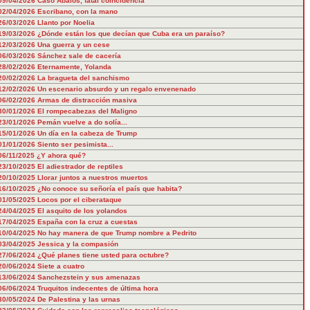
09/04/2026
Caso Ábalos, fatal coincidencia
02/04/2026
Escribano, con la mano
26/03/2026
Llanto por Noelia
19/03/2026
¿Dónde están los que decían que Cuba era un paraíso?
12/03/2026
Una guerra y un cese
06/03/2026
Sánchez sale de cacería
28/02/2026
Eternamente, Yolanda
20/02/2026
La bragueta del sanchismo
12/02/2026
Un escenario absurdo y un regalo envenenado
06/02/2026
Armas de distracción masiva
30/01/2026
El rompecabezas del Maligno
23/01/2026
Pemán vuelve a do solía...
15/01/2026
Un día en la cabeza de Trump
01/01/2026
Siento ser pesimista...
06/11/2025
¿Y ahora qué?
23/10/2025
El adiestrador de reptiles
20/10/2025
Llorar juntos a nuestros muertos
16/10/2025
¿No conoce su señoría el país que habita?
01/05/2025
Locos por el ciberataque
24/04/2025
El asquito de los yolandos
17/04/2025
España con la cruz a cuestas
10/04/2025
No hay manera de que Trump nombre a Pedrito
03/04/2025
Jessica y la compasión
27/06/2024
¿Qué planes tiene usted para octubre?
20/06/2024
Siete a cuatro
13/06/2024
Sanchezstein y sus amenazas
06/06/2024
Truquitos indecentes de última hora
30/05/2024
De Palestina y las urnas