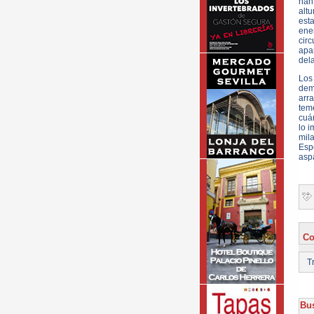
han 
alt
est
ene
circ
apar
dela
Los
dem
arr
tem
cuán
lo i
mila
Espe
asp
Co
Tr
Bus