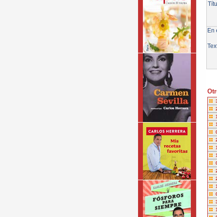
Tít
En e
Tex
Otr