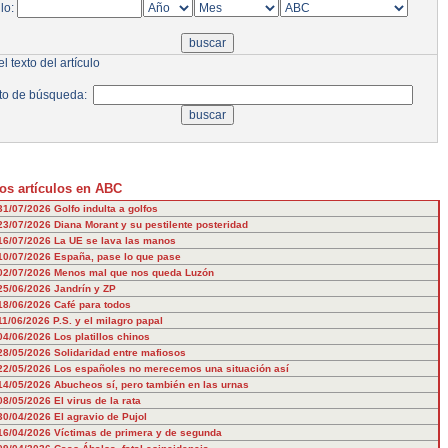
ulo:
l texto del artículo
to de búsqueda:
os artículos en ABC
31/07/2026
Golfo indulta a golfos
23/07/2026
Diana Morant y su pestilente posteridad
16/07/2026
La UE se lava las manos
10/07/2026
España, pase lo que pase
02/07/2026
Menos mal que nos queda Luzón
25/06/2026
Jandrín y ZP
18/06/2026
Café para todos
11/06/2026
P.S. y el milagro papal
04/06/2026
Los platillos chinos
28/05/2026
Solidaridad entre mafiosos
22/05/2026
Los españoles no merecemos una situación así
14/05/2026
Abucheos sí, pero también en las urnas
08/05/2026
El virus de la rata
30/04/2026
El agravio de Pujol
16/04/2026
Víctimas de primera y de segunda