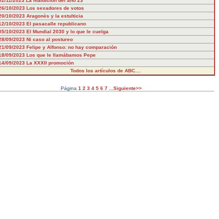
02/11/2023
La maldición del año 23
26/10/2023
Los sexadores de votos
20/10/2023
Aragonès y la estulticia
12/10/2023
El pasacalle republicano
05/10/2023
El Mundial 2030 y lo que le cuelga
28/09/2023
Ni caso al postureo
21/09/2023
Felipe y Alfonso: no hay comparación
18/09/2023
Los que le llamábamos Pepe
14/09/2023
La XXXII promoción
Todos los artículos de ABC....
Página
1
2
3
4
5
6
7
...Siguiente>>