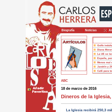
Biografía
Noticias
Ar
Golfo indult
Diana Moran
La UE se la
España, pas
Menos mal 
Jandrín y Z
Café para t
ABC
18 de marzo de 2016
Dineros de la Iglesia
La Iglesia recibirá 250,3 m