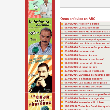
Otros artículos en ABC
16/09/2016
Rebelión a bordo
09/09/2016
La olla socialista
02/09/2016
Entre Frankenstein y las 
29/07/2016
La investidura improbable
22/07/2016
El asquito y el agujero
15/07/2016
Los dichosos tiempos de 
08/07/2016
Estimado señor president
01/07/2016
Habráse visto
24/06/2016
Pásalo otra vez
17/06/2016
¡No caerá esa breva!
10/06/2016
Historias de Gracia
03/06/2016
El lugar del rey
27/05/2016
De locales y palacios
20/05/2016
Banderas de nuestros ton
13/05/2016
Y Sánchez despertó
06/05/2016
Las cabras en el garaje
29/04/2016
El teatrito de Otegui
22/04/2016
Pieles finas
08/04/2016
Un país para no perdérsel
01/04/2016
Revisen sus agendas
25/03/2016
Yo estaba allí, Johan
11/03/2016
Todas las Cataluñas que h