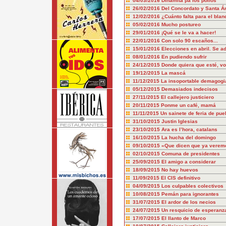
04/03/2016
Dinamita pa los pollos
26/02/2016
Del Concordato y Santa Á
12/02/2016
¿Cuánto falta para el bla
05/02/2016
Mucho postureo
29/01/2016
¡Qué se le va a hacer!
22/01/2016
Con solo 90 escaños...
15/01/2016
Elecciones en abril. Se a
08/01/2016
En pudiendo sufrir
24/12/2015
Donde quiera que esté, vo
19/12/2015
La mascá
11/12/2015
La insoportable demagogia
05/12/2015
Demasiados indecisos
27/11/2015
El callejero justiciero
20/11/2015
Ponme un café, mamá
11/11/2015
Un sainete de feria de pue
31/10/2015
Justin Iglesias
23/10/2015
Ara es l’hora, catalans
16/10/2015
La hucha del domingo
09/10/2015
«Que dicen que ya verem
02/10/2015
Comuna de presidentes
25/09/2015
El amigo a considerar
18/09/2015
No hay huevos
11/09/2015
El CIS definitivo
04/09/2015
Los culpables colectivos
10/08/2015
Pemán para ignorantes
31/07/2015
El ardor de los necios
24/07/2015
Un resquicio de esperanz
17/07/2015
El llanto de Marco