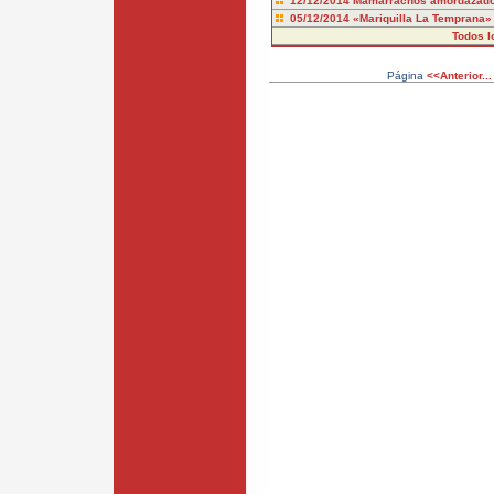
12/12/2014
Mamarrachos amordazad
05/12/2014
«Mariquilla La Temprana»
Todos l
Página
<<Anterior...