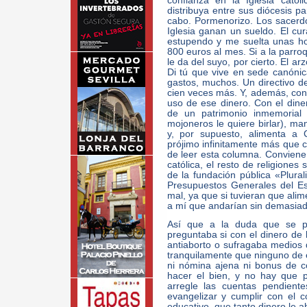
confianza en la Iglesia cató
distribuya entre sus diócesis pa
cabo. Pormenorizo. Los sacerdo
Iglesia ganan un sueldo. El cu
estupendo y me suelta unas ho
800 euros al mes. Si a la parroq
le da del suyo, por cierto. El a
Di tú que vive en sede canónic
gastos, muchos. Un directivo 
cien veces más. Y, además, con
uso de ese dinero. Con el diner
de un patrimonio inmemorial
mojoneros le quiere birlar), ma
y, por supuesto, alimenta a 
prójimo infinitamente más que 
de leer esta columna. Conviene r
católica, el resto de religiones
de la fundación pública «Plural
Presupuestos Generales del Est
mal, ya que si tuvieran que alim
a mí que andarían sin demasiad
Así que a la duda que se pl
preguntaba si con el dinero de 
antiaborto o sufragaba medios 
tranquilamente que ninguno de 
ni nómina ajena ni bonus de c
hacer el bien, y no hay que p
arregle las cuentas pendiente
evangelizar y cumplir con el 
educativo, que tanto dinero le a