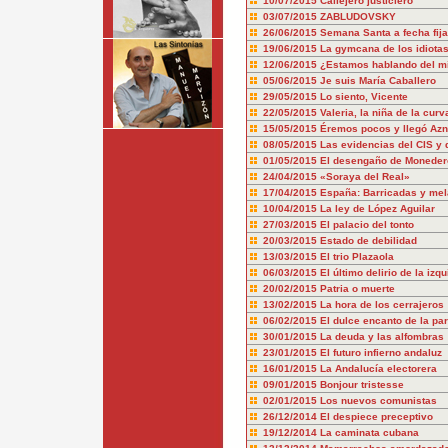
10/07/2015
Callejero justiciero
03/07/2015
ZABLUDOVSKY
26/06/2015
Semana Santa a fecha fija
19/06/2015
La gymcana de los idiota
12/06/2015
¿Estamos hablando del 
05/06/2015
Je suis María Caballero
29/05/2015
Lo siento, Vicente
22/05/2015
Valeria, la niña de la curv
15/05/2015
Éremos pocos y llegó Azn
08/05/2015
Las evidencias del CIS y 
01/05/2015
El desengaño de Moneder
24/04/2015
«Soraya del Real»
17/04/2015
España: Barricadas y mel
10/04/2015
La ley de López Aguilar
27/03/2015
El palacio del tonto
20/03/2015
Estado de debilidad
13/03/2015
El trio Plazaola
06/03/2015
El último delirio de la izq
20/02/2015
Patria o muerte
13/02/2015
La hora de los cerrajeros
06/02/2015
El dulce encanto de la pa
30/01/2015
La deuda y las alfombras
23/01/2015
El futuro infierno andaluz
16/01/2015
La Andalucía electorera
09/01/2015
Bonjour tristesse
02/01/2015
Los nuevos comunistas
26/12/2014
El despiece preceptivo
19/12/2014
La caminata cubana