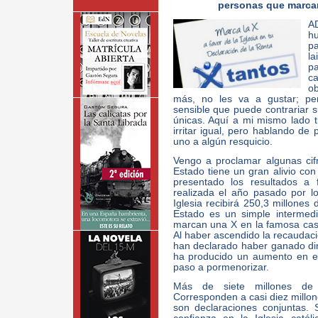
personas que marcan
A
h
pa
l
pa
ca
ob
más, no les va a gustar; per
sensible que puede contrariar 
únicas. Aquí a mi mismo lado 
irritar igual, pero hablando de 
uno a algún resquicio.
Vengo a proclamar algunas cifr
Estado tiene un gran alivio con
presentado los resultados a 
realizada el año pasado por 
Iglesia recibirá 250,3 millones 
Estado es un simple intermedi
marcan una X en la famosa casi
Al haber ascendido la recaudaci
han declarado haber ganado di
ha producido un aumento en e
paso a pormenorizar.
Más de siete millones de
Corresponden a casi diez millo
son declaraciones conjuntas.