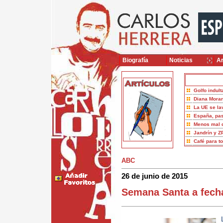
Biografía
Noticias
Ar
Golfo indult
Diana Moran
La UE se la
España, pas
Menos mal 
Jandrín y Z
Café para t
ABC
26 de junio de 2015
Semana Santa a fecha