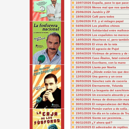
10/07/2026
España, pase lo que pase
02/07/2026
Menos mal que nos queda
25/06/2026
Jandrín y ZP
18/06/2026
Café para todos
11/06/2026
P.S. y el milagro papal
04/06/2026
Los platillos chinos
28/05/2026
Solidaridad entre mafioso
22/05/2026
Los españoles no merecem
14/05/2026
Abucheos sí, pero también
08/05/2026
El virus de la rata
30/04/2026
El agravio de Pujol
16/04/2026
Víctimas de primera y de
09/04/2026
Caso Ábalos, fatal coinci
02/04/2026
Escribano, con la mano
26/03/2026
Llanto por Noelia
19/03/2026
¿Dónde están los que dec
12/03/2026
Una guerra y un cese
06/03/2026
Sánchez sale de cacería
28/02/2026
Eternamente, Yolanda
20/02/2026
La bragueta del sanchism
12/02/2026
Un escenario absurdo y u
06/02/2026
Armas de distracción mas
30/01/2026
El rompecabezas del Mali
23/01/2026
Pemán vuelve a do solía..
15/01/2026
Un día en la cabeza de T
01/01/2026
Siento ser pesimista...
06/11/2025
¿Y ahora qué?
23/10/2025
El adiestrador de reptiles