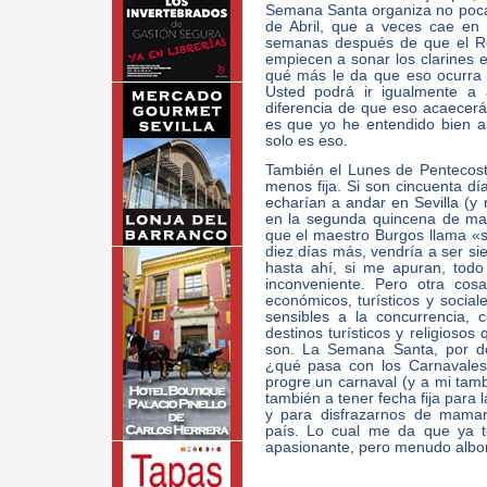
Semana Santa organiza no pocas 
de Abril, que a veces cae en
semanas después de que el Re
empiecen a sonar los clarines 
qué más le da que eso ocurra 
Usted podrá ir igualmente a
diferencia de que eso acaecerá,
es que yo he entendido bien a
solo es eso.
También el Lunes de Pentecos
menos fija. Si son cincuenta dí
echarían a andar en Sevilla (y
en la segunda quincena de ma
que el maestro Burgos llama «s
diez días más, vendría a ser s
hasta ahí, si me apuran, tod
inconveniente. Pero otra co
económicos, turísticos y social
sensibles a la concurrencia,
destinos turísticos y religios
son. La Semana Santa, por de
¿qué pasa con los Carnavales
progre un carnaval (y a mi tam
también a tener fecha fija para l
y para disfrazarnos de mamar
país. Lo cual me da que ya to
apasionante, pero menudo albor