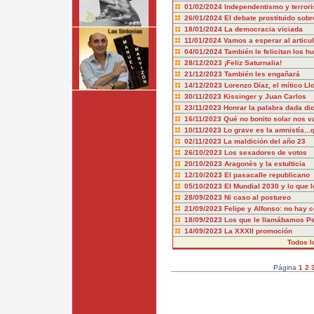
01/02/2024
Independentismo y terror
26/01/2024
El debate prostituido sobr
18/01/2024
La democracia viciada
11/01/2024
Vamos a esperar al articu
04/01/2024
También le felicitan los hu
28/12/2023
¡Feliz Saturnalia!
21/12/2023
También les engañará
14/12/2023
Lorenzo Díaz, el mítico Ll
30/11/2023
Kissinger y Juan Carlos
23/11/2023
Honrar la palabra dada dic
16/11/2023
Qué no bonito solar nos v
10/11/2023
Lo grave es la amnistía..
02/11/2023
La maldición del año 23
26/10/2023
Los sexadores de votos
20/10/2023
Aragonès y la estulticia
12/10/2023
El pasacalle republicano
05/10/2023
El Mundial 2030 y lo que l
28/09/2023
Ni caso al postureo
21/09/2023
Felipe y Alfonso: no hay 
18/09/2023
Los que le llamábamos P
14/09/2023
La XXXII promoción
Todos l
Página
1
2