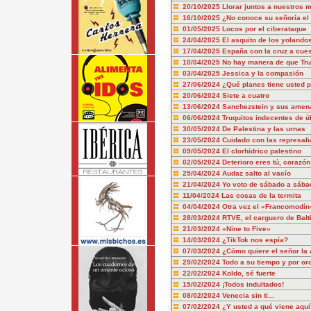
20/10/2025
Llorar juntos a nuestros 
16/10/2025
¿No conoce su señoría el 
01/05/2025
Locos por el ciberataque
24/04/2025
El asquito de los yolando
17/04/2025
España con la cruz a cue
10/04/2025
No hay manera de que Tru
03/04/2025
Jessica y la compasión
27/06/2024
¿Qué planes tiene usted p
20/06/2024
Siete a cuatro
13/06/2024
Sanchezstein y sus amen
06/06/2024
Truquitos indecentes de ú
30/05/2024
De Palestina y las urnas
23/05/2024
Cuidado con las represali
09/05/2024
El clorhídrico palestino
02/05/2024
Deterioro eres tú, corazón
25/04/2024
Audaz salto al vacío
21/04/2024
Yo voto de sábado a sába
11/04/2024
Las cosas de la termita
04/04/2024
Otra vez el «Francomodín
28/03/2024
RTVE, el carguero de Balt
21/03/2024
«Nine to Five»
14/03/2024
¿TikTok nos espía?
07/03/2024
¿Cómo quiere el señor la 
29/02/2024
Todo a su tiempo y por or
22/02/2024
Koldo, sé fuerte
15/02/2024
¡Todos indultados!
08/02/2024
Venecia sin ti...
07/02/2024
¿Y usted a qué viene aquí