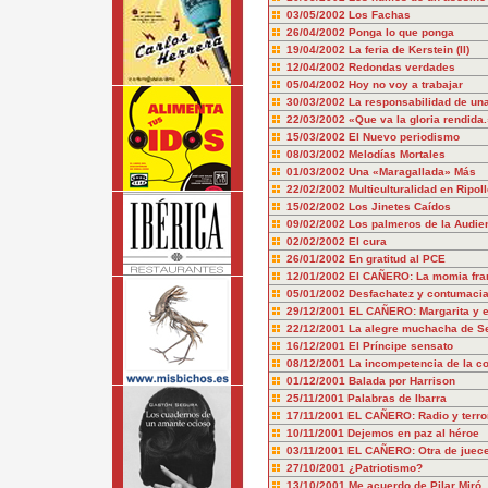
03/05/2002
Los Fachas
26/04/2002
Ponga lo que ponga
19/04/2002
La feria de Kerstein (II)
12/04/2002
Redondas verdades
05/04/2002
Hoy no voy a trabajar
30/03/2002
La responsabilidad de un
22/03/2002
«Que va la gloria rendida.
15/03/2002
El Nuevo periodismo
08/03/2002
Melodías Mortales
01/03/2002
Una «Maragallada» Más
22/02/2002
Multiculturalidad en Ripoll
15/02/2002
Los Jinetes Caídos
09/02/2002
Los palmeros de la Audie
02/02/2002
El cura
26/01/2002
En gratitud al PCE
12/01/2002
El CAÑERO: La momia fra
05/01/2002
Desfachatez y contumaci
29/12/2001
EL CAÑERO: Margarita y e
22/12/2001
La alegre muchacha de Se
16/12/2001
El Príncipe sensato
08/12/2001
La incompetencia de la c
01/12/2001
Balada por Harrison
25/11/2001
Palabras de Ibarra
17/11/2001
EL CAÑERO: Radio y terro
10/11/2001
Dejemos en paz al héroe
03/11/2001
EL CAÑERO: Otra de juec
27/10/2001
¿Patriotismo?
13/10/2001
Me acuerdo de Pilar Miró