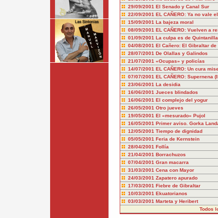
29/09/2001
El Senado y Canal Sur
22/09/2001
EL CAÑERO: Ya no vale el
15/09/2001
La bajeza moral
08/09/2001
EL CAÑERO: Vuelven a re
01/09/2001
La culpa es de Quintanilla
04/08/2001
El Cañero: El Gibraltar de
28/07/2001
De Olallas y Galindos
21/07/2001
«Ocupas» y policías
14/07/2001
EL CAÑERO: Un cura mise
07/07/2001
EL CAÑERO: Supernena (II
23/06/2001
La desidia
16/06/2001
Jueces blindados
16/06/2001
El complejo del yogur
26/05/2001
Otro jueves
19/05/2001
El «mesurado» Pujol
16/05/2001
Primer aviso. Gorka Land
12/05/2001
Tiempo de dignidad
05/05/2001
Feria de Kernstein
28/04/2001
Follía
21/04/2001
Borrachuzos
07/04/2001
Gran macarra
31/03/2001
Cena con Mayor
24/03/2001
Zapatero apurado
17/03/2001
Fiebre de Gibraltar
10/03/2001
Ekuatorianos
03/03/2001
Marteta y Heribert
Todos l