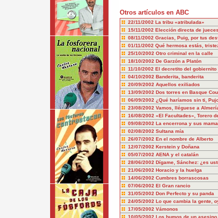
Otros artículos en ABC
22/11/2002
La tribu «atribulada»
15/11/2002
Elección directa de juece
08/11/2002
Gracias, Puig, por tus de
01/11/2002
Qué hermosa estás, triste
25/10/2002
Otro criminal en la calle
18/10/2002
De Garzón a Platón
11/10/2002
El decretito del gobiernito
04/10/2002
Banderita, banderita
20/09/2002
Aquellos exiliados
13/09/2002
Dos torres en Basque Cou
06/09/2002
¿Qué haríamos sin ti, Puj
23/08/2002
Vamos, lléguese a Almerí
16/08/2002
«El Facultades», Torero de
09/08/2002
La encerrona y sus mama
02/08/2002
Sultana mía
26/07/2002
En el nombre de Alberto
12/07/2002
Kerstein y Doñana
05/07/2002
AENA y el catalán
28/06/2002
Dígame, Sánchez: ¿es us
21/06/2002
Horacio y la huelga
14/06/2002
Cumbres borrascosas
07/06/2002
El Gran rancio
31/05/2002
Don Perfecto y su panda
24/05/2002
Lo que cambia la gente, o
17/05/2002
Vámonos
10/05/2002
Los humos de un asesino