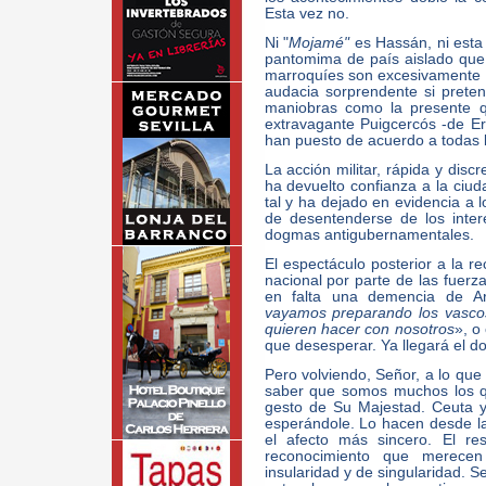
Esta vez no.
Ni "
Mojamé"
es Hassán, ni esta
pantomima de país aislado que 
marroquíes son excesivamente i
audacia sorprendente si prete
maniobras como la presente q
extravagante Puigcercós -de Er
han puesto de acuerdo a todas l
La acción militar, rápida y dis
ha devuelto confianza a la ciu
tal y ha dejado en evidencia a 
de desentenderse de los inter
dogmas antigubernamentales.
El espectáculo posterior a la re
nacional por parte de las fuerz
en falta una demencia de Ar
vayamos preparando los vasco
quieren hacer con nosotros
», o
que desesperar. Ya llegará el d
Pero volviendo, Señor, a lo que
saber que somos muchos los 
gesto de Su Majestad. Ceuta y 
esperándole. Lo hacen desde la
el afecto más sincero. El re
reconocimiento que merece
insularidad y de singularidad. S