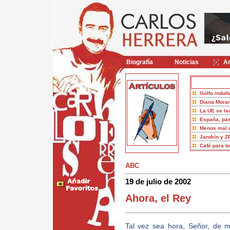
Biografía
Noticias
Ar
Golfo indult
Diana Moran
La UE se la
España, pas
Menos mal 
Jandrín y Z
Café para t
ABC
19 de julio de 2002
Ahora, el Rey
Tal vez sea hora, Señor, de m