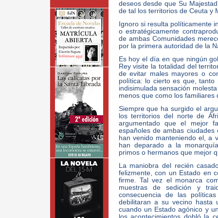
deseos desde que Su Majestad e
de tal los territorios de Ceuta y M
Ignoro si resulta políticamente 
o estratégicamente contraprod
de ambas Comunidades merecen
por la primera autoridad de la N
Es hoy el día en que ningún go
Rey visite la totalidad del terri
de evitar males mayores o co
política: lo cierto es que, tan
indisimulada sensación molesta
menos que como los familiares 
Siempre que ha surgido el argum
los territorios del norte de Á
argumentado que el mejor fa
españoles de ambas ciudades es
han venido manteniendo el, a 
han deparado a la monarquía 
primos o hermanos que mejor qu
La maniobra del recién casado
felizmente, con un Estado en 
firme. Tal vez el monarca co
muestras de sedición y trai
consecuencia de las políticas
debilitaran a su vecino hasta
cuando un Estado agónico y un
los acontecimientos dobló la 