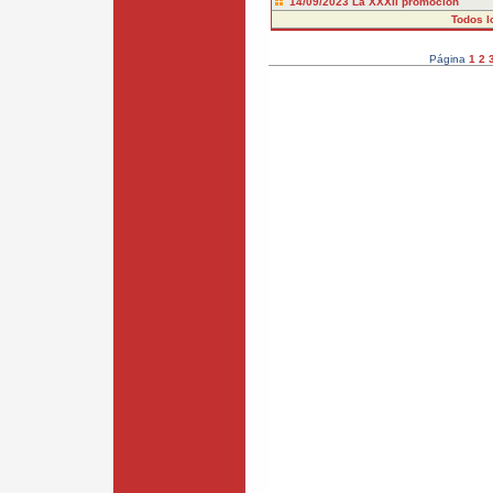
14/09/2023
La XXXII promoción
Todos l
Página
1
2