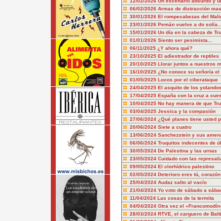
12/02/2026
Un escenario absurdo y u
06/02/2026
Armas de distracción mas
30/01/2026
El rompecabezas del Mali
23/01/2026
Pemán vuelve a do solía..
15/01/2026
Un día en la cabeza de T
01/01/2026
Siento ser pesimista...
06/11/2025
¿Y ahora qué?
23/10/2025
El adiestrador de reptiles
20/10/2025
Llorar juntos a nuestros 
16/10/2025
¿No conoce su señoría el 
01/05/2025
Locos por el ciberataque
24/04/2025
El asquito de los yolando
17/04/2025
España con la cruz a cue
10/04/2025
No hay manera de que Tru
03/04/2025
Jessica y la compasión
27/06/2024
¿Qué planes tiene usted p
20/06/2024
Siete a cuatro
13/06/2024
Sanchezstein y sus amen
06/06/2024
Truquitos indecentes de ú
30/05/2024
De Palestina y las urnas
23/05/2024
Cuidado con las represali
09/05/2024
El clorhídrico palestino
02/05/2024
Deterioro eres tú, corazón
25/04/2024
Audaz salto al vacío
21/04/2024
Yo voto de sábado a sába
11/04/2024
Las cosas de la termita
04/04/2024
Otra vez el «Francomodín
28/03/2024
RTVE, el carguero de Balt