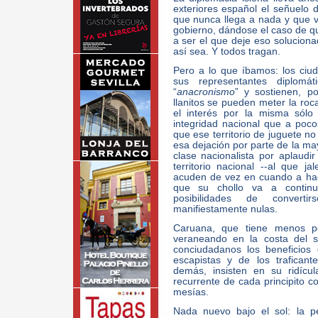
exteriores español el señuelo d
que nunca llega a nada y que 
gobierno, dándose el caso de q
a ser el que deje eso soluciona
así sea. Y todos tragan.
Pero a lo que íbamos: los ci
sus representantes diplomá
“
anacronismo
” y sostienen, po
llanitos se pueden meter la roc
el interés por la misma sólo
integridad nacional que a poco
que ese territorio de juguete no
esa dejación por parte de la may
clase nacionalista por aplaudi
territorio nacional --al que j
acuden de vez en cuando a hacer
que su chollo va a continu
posibilidades de convert
manifiestamente nulas.
Caruana, que tiene menos p
veraneando en la costa del s
conciudadanos los beneficios 
escapistas y de los trafican
demás, insisten en su ridícul
recurrente de cada principito c
mesías.
Nada nuevo bajo el sol: la p