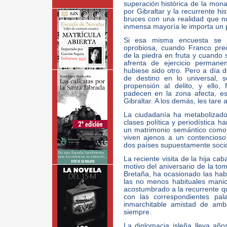
superación histórica de la mon
por Gibraltar y la recurrente h
bruces con una realidad que no
inmensa mayoría le importa un 
Si esa misma encuesta se h
oprobiosa, cuando Franco prec
de la piedra en fruta y cuando 
afrenta de ejercicio permanen
hubiese sido otro. Pero a día 
de destino en lo universal, 
propensión al delito, y ello
padecen en la zona afecta, es
Gibraltar. A los demás, les tare a
La ciudadanía ha metabolizado
clases política y periodística h
un matrimonio semántico como
viven ajenos a un contencios
dos países supuestamente soci
La reciente visita de la hija ca
motivo del aniversario de la tom
Bretaña, ha ocasionado las habi
las no menos habituales maniob
acostumbrado a la recurrente qu
con las correspondientes pa
inmarchitable amistad de amb
siempre.
La diplomacia isleña lleva añ