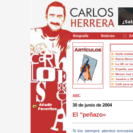
Biografía
Noticias
Ar
Golfo indult
Diana Moran
La UE se la
España, pas
Menos mal 
Jandrín y Z
Café para t
ABC
30 de junio de 2004
El "peñazo»
Si los siempre atentos encuest