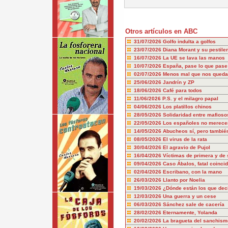
Otros artículos en ABC
31/07/2026
Golfo indulta a golfos
23/07/2026
Diana Morant y su pestile
16/07/2026
La UE se lava las manos
10/07/2026
España, pase lo que pase
02/07/2026
Menos mal que nos queda
25/06/2026
Jandrín y ZP
18/06/2026
Café para todos
11/06/2026
P.S. y el milagro papal
04/06/2026
Los platillos chinos
28/05/2026
Solidaridad entre mafioso
22/05/2026
Los españoles no merecem
14/05/2026
Abucheos sí, pero también
08/05/2026
El virus de la rata
30/04/2026
El agravio de Pujol
16/04/2026
Víctimas de primera y de
09/04/2026
Caso Ábalos, fatal coinci
02/04/2026
Escribano, con la mano
26/03/2026
Llanto por Noelia
19/03/2026
¿Dónde están los que dec
12/03/2026
Una guerra y un cese
06/03/2026
Sánchez sale de cacería
28/02/2026
Eternamente, Yolanda
20/02/2026
La bragueta del sanchism