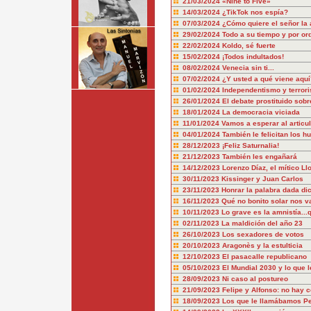
21/03/2024
«Nine to Five»
14/03/2024
¿TikTok nos espía?
07/03/2024
¿Cómo quiere el señor la 
29/02/2024
Todo a su tiempo y por or
22/02/2024
Koldo, sé fuerte
15/02/2024
¡Todos indultados!
08/02/2024
Venecia sin ti...
07/02/2024
¿Y usted a qué viene aquí
01/02/2024
Independentismo y terror
26/01/2024
El debate prostituido sobr
18/01/2024
La democracia viciada
11/01/2024
Vamos a esperar al articu
04/01/2024
También le felicitan los hu
28/12/2023
¡Feliz Saturnalia!
21/12/2023
También les engañará
14/12/2023
Lorenzo Díaz, el mítico Ll
30/11/2023
Kissinger y Juan Carlos
23/11/2023
Honrar la palabra dada dic
16/11/2023
Qué no bonito solar nos v
10/11/2023
Lo grave es la amnistía..
02/11/2023
La maldición del año 23
26/10/2023
Los sexadores de votos
20/10/2023
Aragonès y la estulticia
12/10/2023
El pasacalle republicano
05/10/2023
El Mundial 2030 y lo que l
28/09/2023
Ni caso al postureo
21/09/2023
Felipe y Alfonso: no hay 
18/09/2023
Los que le llamábamos P