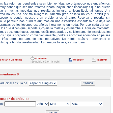
as las reformas pendientes sean bienvenidas, pero tampoco nos engañemos:
 muy honda que sea una reforma laboral hay muchas líneas rojas que no puede
zar y muchas medidas que resultaría, incluso, anticonstitucional tomar. Una
orma no es una pócima milagrosa. Nuestro gran desafío no es el déficit y su
secuente deuda: nuestro gran problema es el paro. Recortar y recortar sin
ímulo paralelo nos hundirá aún más en una estadística espantosa que deja las
eranzas de los jóvenes españoles literalmente en nada. Por eso cada día son
los que dicen que, si podéis, cojáis la maleta y os marchéis. Aquí, de momento,
muy poco que hacer. Los que estéis preparados y suficientemente instruidos, los
 os hayáis preparado convenientemente, podréis encontrar acomodo en países
 fríos pero seguramente más operativos. No miréis atrás y aprovechad el
lso que brinda vuestra edad. España, ya lo veis, es una ruina.
comentar
enviar a un amigo
facebook
imprimir
[Se publicará en la web]
mentarios 0
aducir el artículo de
cador de artículos
ulo: