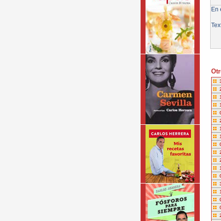
En e
Tex
Otr