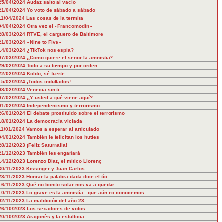
25/04/2024
Audaz salto al vacío
21/04/2024
Yo voto de sábado a sábado
11/04/2024
Las cosas de la termita
04/04/2024
Otra vez el «Francomodín»
28/03/2024
RTVE, el carguero de Baltimore
21/03/2024
«Nine to Five»
14/03/2024
¿TikTok nos espía?
07/03/2024
¿Cómo quiere el señor la amnistía?
29/02/2024
Todo a su tiempo y por orden
22/02/2024
Koldo, sé fuerte
15/02/2024
¡Todos indultados!
08/02/2024
Venecia sin ti...
07/02/2024
¿Y usted a qué viene aquí?
01/02/2024
Independentismo y terrorismo
26/01/2024
El debate prostituido sobre el terrorismo
18/01/2024
La democracia viciada
11/01/2024
Vamos a esperar al articulado
04/01/2024
También le felicitan los hutíes
28/12/2023
¡Feliz Saturnalia!
21/12/2023
También les engañará
14/12/2023
Lorenzo Díaz, el mítico Llorenç
30/11/2023
Kissinger y Juan Carlos
23/11/2023
Honrar la palabra dada dice el tío…
16/11/2023
Qué no bonito solar nos va a quedar
10/11/2023
Lo grave es la amnistía...que aún no conocemos
02/11/2023
La maldición del año 23
26/10/2023
Los sexadores de votos
20/10/2023
Aragonès y la estulticia