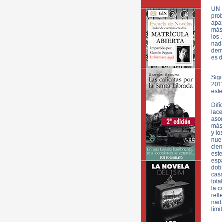
UN 
prob
apa
más.
los
nad
demá
es d
Sig
201
este
Difí
lac
aso
más
y lo
nue
cie
est
esp
dob
casa
tot
la c
rel
nada
lími