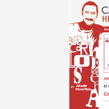
Bio
AB
27 
Co