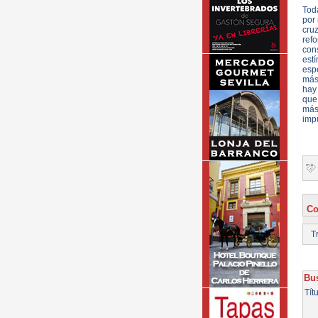
Tod
por
cru
ref
con
est
esp
más 
hay 
que
más
impu
Co
Tr
Bus
Tít