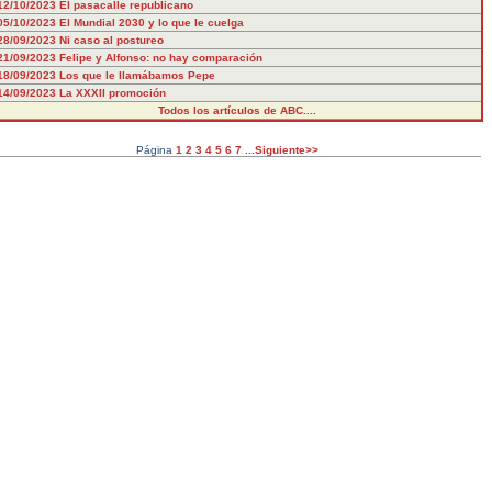
12/10/2023
El pasacalle republicano
05/10/2023
El Mundial 2030 y lo que le cuelga
28/09/2023
Ni caso al postureo
21/09/2023
Felipe y Alfonso: no hay comparación
18/09/2023
Los que le llamábamos Pepe
14/09/2023
La XXXII promoción
Todos los artículos de ABC....
Página
1
2
3
4
5
6
7
...Siguiente>>