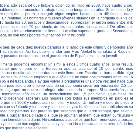
licenciado español que hubiera obtenido su título en 2008, hace cuatro años,
ablemente no encontrará trabajo hasta que tenga treinta años. Si tiene suerte y
rca prejuicios, podrá conseguir algún empleo basura, pero difícilmente nada
 En realidad, los hombres y mujeres jóvenes situados en la horquilla que va de
 16 hasta los 30, parados y desocupados, sobrepasan el millón seiscientos mil;
a menos que el 70 por ciento de los españoles de esa edad. De ellos, por
s, trescientos cincuenta mil tienen educación superior al grado de Secundaria,
ecir, no son unos pobres muchachos sin instrucción.
o: seis de cada diez nuevos parados a lo largo de este último y demoledor año
1 son jóvenes. Así hay que entender que Frau Merkel le señalara a Rajoy en
 y pasados encuentros que el gran drama de España es el paro juvenil.
cilmente podemos encontrar un símil a estos últimos cuatro años: si ya resulta
erante que el paro en la Eurozona apenas alcance el 10 por ciento, más
mbroso resulta saber que durante este tiempo en España se han perdido algo
 de tres millones de empleos y que sólo una de cada dos personas entre los 16
s 65 esté trabajando. Hay que volver a preguntarse una y otra vez qué hace que
stro país sólo cree empleo cuando su economía crece por encima del 2,5 por
nto, algo que no ocurre en ningún otro escenario europeo. Si la previsión para
e tembloroso año es de un decrecimiento del 1,5 por ciento ¿qué clase de
anto debemos esperar? Los hogares con todos sus miembros en paro es el
le que en 2008 y sobrepasan el millón y medio. Un millón y medio de pisos o
s con su felpudo y su timbre y su ascensor y su buzón de cartas habitados en su
alidad por parados. Por parados que sabemos que quieren trabajar, que salen a
alle a buscar trabajo cada día, que se apuntan al Inem, que echan currículum y
lenan formularios a diario. No contamos a aquellos que han renunciado a buscar
 y a los que han cogido la maleta y se han ido a buscar alubias más allá de los
tes que marcan este desastre.