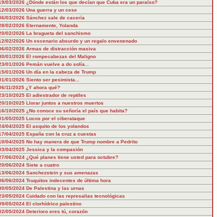
19/03/2026
¿Dónde están los que decían que Cuba era un paraíso?
12/03/2026
Una guerra y un cese
06/03/2026
Sánchez sale de cacería
28/02/2026
Eternamente, Yolanda
20/02/2026
La bragueta del sanchismo
12/02/2026
Un escenario absurdo y un regalo envenenado
06/02/2026
Armas de distracción masiva
30/01/2026
El rompecabezas del Maligno
23/01/2026
Pemán vuelve a do solía...
15/01/2026
Un día en la cabeza de Trump
01/01/2026
Siento ser pesimista...
06/11/2025
¿Y ahora qué?
23/10/2025
El adiestrador de reptiles
20/10/2025
Llorar juntos a nuestros muertos
16/10/2025
¿No conoce su señoría el país que habita?
01/05/2025
Locos por el ciberataque
24/04/2025
El asquito de los yolandos
17/04/2025
España con la cruz a cuestas
10/04/2025
No hay manera de que Trump nombre a Pedrito
03/04/2025
Jessica y la compasión
27/06/2024
¿Qué planes tiene usted para octubre?
20/06/2024
Siete a cuatro
13/06/2024
Sanchezstein y sus amenazas
06/06/2024
Truquitos indecentes de última hora
30/05/2024
De Palestina y las urnas
23/05/2024
Cuidado con las represalias tecnológicas
09/05/2024
El clorhídrico palestino
02/05/2024
Deterioro eres tú, corazón