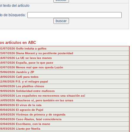
l texto del artículo
to de búsqueda:
os artículos en ABC
31/07/2026
Golfo indulta a golfos
23/07/2026
Diana Morant y su pestilente posteridad
16/07/2026
La UE se lava las manos
10/07/2026
España, pase lo que pase
02/07/2026
Menos mal que nos queda Luzón
25/06/2026
Jandrín y ZP
18/06/2026
Café para todos
11/06/2026
P.S. y el milagro papal
04/06/2026
Los platillos chinos
28/05/2026
Solidaridad entre mafiosos
22/05/2026
Los españoles no merecemos una situación así
14/05/2026
Abucheos sí, pero también en las urnas
08/05/2026
El virus de la rata
30/04/2026
El agravio de Pujol
16/04/2026
Víctimas de primera y de segunda
09/04/2026
Caso Ábalos, fatal coincidencia
02/04/2026
Escribano, con la mano
26/03/2026
Llanto por Noelia