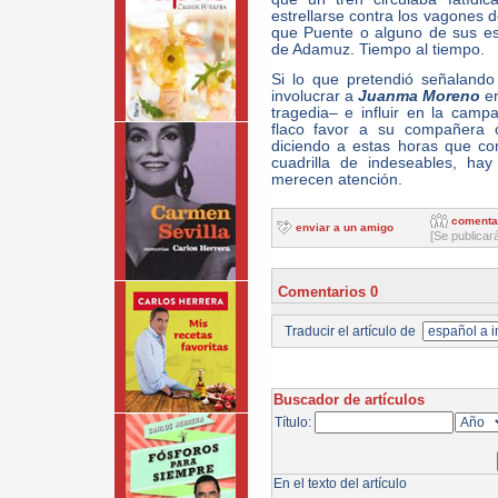
estrellarse contra los vagones 
que Puente o alguno de sus esb
de Adamuz. Tiempo al tiempo.
Si lo que pretendió señaland
involucrar a
Juanma Moreno
en
tragedia– e influir en la camp
flaco favor a su compañera 
diciendo a estas horas que con
cuadrilla de indeseables, ha
merecen atención.
comenta
enviar a un amigo
[Se publicar
Comentarios 0
Traducir el artículo de
Buscador de artículos
Título:
En el texto del artículo