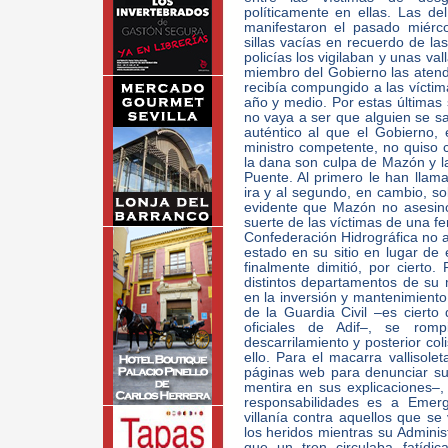
políticamente en ellas. Las de
manifestaron el pasado miérc
sillas vacías en recuerdo de la
policías los vigilaban y unas va
miembro del Gobierno las atendi
recibía compungido a las víctim
año y medio. Por estas últimas s
no vaya a ser que alguien se sa
auténtico al que el Gobierno,
ministro competente, no quiso 
la dana son culpa de Mazón y l
Puente. Al primero le han llam
ira y al segundo, en cambio, so
evidente que Mazón no asesin
suerte de las víctimas de una fe
Confederación Hidrográfica no al
estado en su sitio en lugar de
finalmente dimitió, por cierto
distintos departamentos de su 
en la inversión y mantenimiento
de la Guardia Civil –es cierto
oficiales de Adif–, se rom
descarrilamiento y posterior col
ello. Para el macarra vallisole
páginas web para denunciar su
mentira en sus explicaciones–, 
responsabilidades es a Emer
villanía contra aquellos que s
los heridos mientras su Adminis
que un tren circulaba fatídi