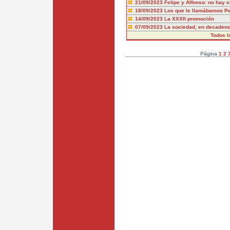
21/09/2023
Felipe y Alfonso: no hay 
18/09/2023
Los que le llamábamos P
14/09/2023
La XXXII promoción
07/09/2023
La sociedad, en decadenci
Todos l
Página
1
2