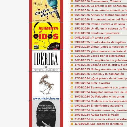
28/02/2026
Eternamente, Yolanda
20/02/2026
La bragueta del sanchism
12/02/2026
Un escenario absurdo y u
06/02/2026
Armas de distracción mas
30/01/2026
El rompecabezas del Mali
23/01/2026
Pemán vuelve a do solía..
15/01/2026
Un día en la cabeza de T
01/01/2026
Siento ser pesimista...
06/11/2025
¿Y ahora qué?
23/10/2025
El adiestrador de reptiles
20/10/2025
Llorar juntos a nuestros 
16/10/2025
¿No conoce su señoría el 
01/05/2025
Locos por el ciberataque
24/04/2025
El asquito de los yolando
17/04/2025
España con la cruz a cue
10/04/2025
No hay manera de que Tru
03/04/2025
Jessica y la compasión
27/06/2024
¿Qué planes tiene usted p
20/06/2024
Siete a cuatro
13/06/2024
Sanchezstein y sus amen
06/06/2024
Truquitos indecentes de ú
30/05/2024
De Palestina y las urnas
23/05/2024
Cuidado con las represali
09/05/2024
El clorhídrico palestino
02/05/2024
Deterioro eres tú, corazón
25/04/2024
Audaz salto al vacío
21/04/2024
Yo voto de sábado a sába
11/04/2024
Las cosas de la termita