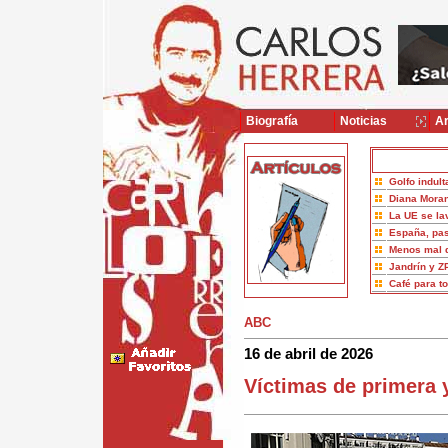
Biografía
Noticias
Ar
Golfo indult
Diana Moran
La UE se la
España, pas
Menos mal 
Jandrín y Z
Café para t
ABC
16 de abril de 2026
Víctimas de primera 