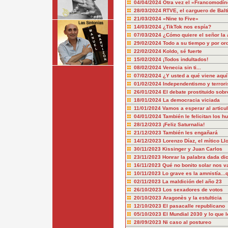
04/04/2024
Otra vez el «Francomodín
28/03/2024
RTVE, el carguero de Balt
21/03/2024
«Nine to Five»
14/03/2024
¿TikTok nos espía?
07/03/2024
¿Cómo quiere el señor la 
29/02/2024
Todo a su tiempo y por or
22/02/2024
Koldo, sé fuerte
15/02/2024
¡Todos indultados!
08/02/2024
Venecia sin ti...
07/02/2024
¿Y usted a qué viene aquí
01/02/2024
Independentismo y terror
26/01/2024
El debate prostituido sobr
18/01/2024
La democracia viciada
11/01/2024
Vamos a esperar al articu
04/01/2024
También le felicitan los hu
28/12/2023
¡Feliz Saturnalia!
21/12/2023
También les engañará
14/12/2023
Lorenzo Díaz, el mítico Ll
30/11/2023
Kissinger y Juan Carlos
23/11/2023
Honrar la palabra dada dic
16/11/2023
Qué no bonito solar nos v
10/11/2023
Lo grave es la amnistía..
02/11/2023
La maldición del año 23
26/10/2023
Los sexadores de votos
20/10/2023
Aragonès y la estulticia
12/10/2023
El pasacalle republicano
05/10/2023
El Mundial 2030 y lo que l
28/09/2023
Ni caso al postureo