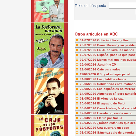
Texto de búsqueda:
Otros artículos en ABC
31/07/2026
Golfo indulta a golfos
23/07/2026
Diana Morant y su pestile
16/07/2026
La UE se lava las manos
10/07/2026
España, pase lo que pase
02/07/2026
Menos mal que nos queda
25/06/2026
Jandrín y ZP
18/06/2026
Café para todos
11/06/2026
P.S. y el milagro papal
04/06/2026
Los platillos chinos
28/05/2026
Solidaridad entre mafioso
22/05/2026
Los españoles no merecem
14/05/2026
Abucheos sí, pero también
08/05/2026
El virus de la rata
30/04/2026
El agravio de Pujol
09/04/2026
Caso Ábalos, fatal coinci
02/04/2026
Escribano, con la mano
26/03/2026
Llanto por Noelia
19/03/2026
¿Dónde están los que dec
12/03/2026
Una guerra y un cese
06/03/2026
Sánchez sale de cacería