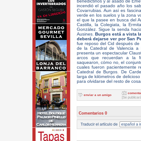
benedictinos y al asado de Eme
incendió el pasado año los sab
Covarrubias. Aun así es fascin
verde en los suelos y la zona v
el que la pasee en busca del Ar
Castilla, la Colegiata, la Erm
González. Sigue la senda haci
Ausines.
Burgos está a vista l
deberá dejarse ver por San P
fue reposo del Cid después de
de la Catedral de Valencia a 
presenta un espectacular Claust
arcos que recuerdan a la M
saquearon, cómo no, el conjunto
cuales fueron pacientemente r
Catedral de Burgos. De Card
larga de kilómetros de delicioso
para olvidarse del resto de cosa
comenta
enviar a un amigo
[Se publicar
Comentarios 0
Traducir el artículo de