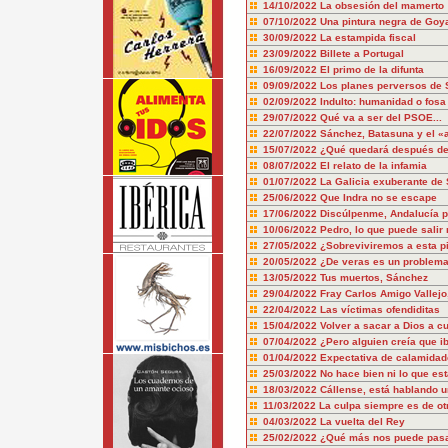
14/10/2022
La obsesión del mamerto
07/10/2022
Una pintura negra de Goy
30/09/2022
La estampida fiscal
23/09/2022
Billete a Portugal
16/09/2022
El primo de la difunta
09/09/2022
Los planes perversos de
02/09/2022
Indulto: humanidad o fosa
29/07/2022
Qué va a ser del PSOE...
22/07/2022
Sánchez, Batasuna y el «
15/07/2022
¿Qué quedará después d
08/07/2022
El relato de la infamia
01/07/2022
La Galicia exuberante de
25/06/2022
Que Indra no se escape
17/06/2022
Discúlpenme, Andalucía po
10/06/2022
Pedro, lo que puede salir 
27/05/2022
¿Sobreviviremos a esta pi
20/05/2022
¿De veras es un problema
13/05/2022
Tus muertos, Sánchez
29/04/2022
Fray Carlos Amigo Vallej
22/04/2022
Las víctimas ofendiditas
15/04/2022
Volver a sacar a Dios a c
07/04/2022
¿Pero alguien creía que i
01/04/2022
Expectativa de calamidad
25/03/2022
No hace bien ni lo que es
18/03/2022
Cállense, está hablando 
11/03/2022
La culpa siempre es de ot
04/03/2022
La vuelta del Rey
25/02/2022
¿Qué más nos puede pas