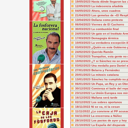
19/05/2023
Hasta dónde llegaron las 
12/05/2023
La indecencia añadida
04/05/2023
Ahora, unos cuadros
21/04/2023
Las gemelas de «El Resp
13/04/2023
Doñana como pretexto
06/04/2023
Viernes de El Cachorro
30/03/2023
La combustión final
24/03/2023
Un gato en el Instituto Ar
17/03/2023
Demagogia térmica
10/03/2023
La verdadera excepción i
03/03/2023
¿Quién es este Gobierno 
24/02/2023
Querido Ramón
17/02/2023
Tranquilos, esta gente no
10/02/2023
¿Y si Sánchez no se pres
03/02/2023
Una medalla para Daniel e
27/01/2023
Belarra y Fernández
20/01/2023
La mitosis catalana
13/01/2023
Sánchez ha cumplido su pa
06/01/2023
Un Papa, un Rey y un Obr
30/12/2022
Comienza el baile del repa
23/12/2022
La Unión Europea nos mir
16/12/2022
Mañana será tarde
02/12/2022
Los sobres oportunos
18/11/2022
Ni se va, ni la cesan
11/11/2022
¿Le conviene al PP acusa
04/11/2022
La encerrona a Núñez
28/10/2022
Los pactos de ayer y hoy
21/10/2022
La España del disparate