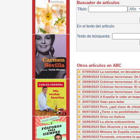
Buscador de artículos
Título:
En el texto del artículo
Texto de búsqueda:
Otros artículos en ABC
07/09/2023
La sociedad, en decadenci
25/08/2023
Crónicas herrerianas: De 
18/08/2023
Crónicas herrerianas: El 
10/08/2023
Crónicas herrerianas: El c
03/08/2023
Crónicas herrerianas: Can
27/07/2023
A España le cabe un buq
20/07/2023
Votar para botar
13/07/2023
Pero, ¿qué clase de chist
06/07/2023
¿Tiene o no posibilidade
29/06/2023
Orixe en Galicia
16/06/2023
La alerta antisanchista
09/06/2023
Don Alvarone y la trampa 
02/06/2023
Ministra de España contra
26/05/2023
Fernando, encuentra lo q