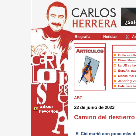
Biografía
Noticias
Ar
Golfo indult
Diana Moran
La UE se la
España, pas
Menos mal 
Jandrín y Z
Café para t
ABC
22 de junio de 2023
Camino del destierro
El Cid murió con poco más d