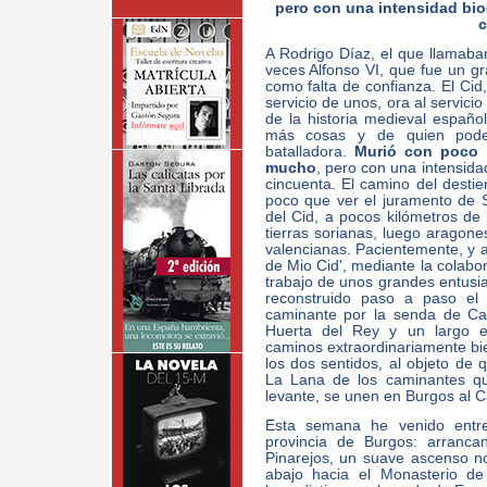
pero con una intensidad bio
c
A Rodrigo Díaz, el que llamaba
veces Alfonso VI, que fue un 
como falta de confianza. El Cid
servicio de unos, ora al servici
de la historia medieval españ
más cosas y de quien podem
batalladora.
Murió con poco 
mucho
, pero con una intensida
cincuenta. El camino del destier
poco que ver el juramento de 
del Cid, a pocos kilómetros de 
tierras sorianas, luego aragone
valencianas. Pacientemente, y a
de Mio Cid', mediante la colabo
trabajo de unos grandes entusias
reconstruido paso a paso el 
caminante por la senda de Car
Huerta del Rey y un largo et
caminos extraordinariamente bi
los dos sentidos, al objeto de 
La Lana de los caminantes qu
levante, se unen en Burgos al 
Esta semana he venido entr
provincia de Burgos: arranc
Pinarejos, un suave ascenso no
abajo hacia el Monasterio de