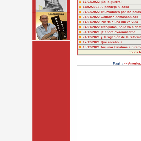
17/02/2022
¡Es la guerra!
11/02/2022
Al pendejo ni caso
04/02/2022
Triunfadores por los pelos
21/01/2022
Golfadas demoscópicas
14/01/2022
Puerta a una nueva vida
04/01/2022
Tranquilos, no lo va a dest
31/12/2021
¡Y ahora ovacionadme!
24/12/2021
¿Derogación de la reform
17/12/2021
Qué córcholis
10/12/2021
Arruinar Cataluña sin rem
Todos l
Página
<<Anterior.