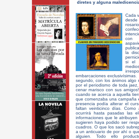
diretes y alguna maledicenci
Cada v
desde
rosar
confec
intenc
con 
aspavi
public
la dis
pernic
si el
medio
irresp
embarcaciones exclusivísimas. 
segundo, con los ánimos algo
por el periodismo de toda jaez,
cenar marisco con sus amigos! 
cuando se acerca a aquella tie
que comenzaba una campaña ele
presencia podía alterar el cur
faltan veinticinco días. Como
ocurrirá hasta pasadas las 
informaciones que le atribuyen 
sugieren haya podido ser resp
cuadros. O que los sacó subrep
a un anticuario de por ahí o que
alguien. Todo ello produc