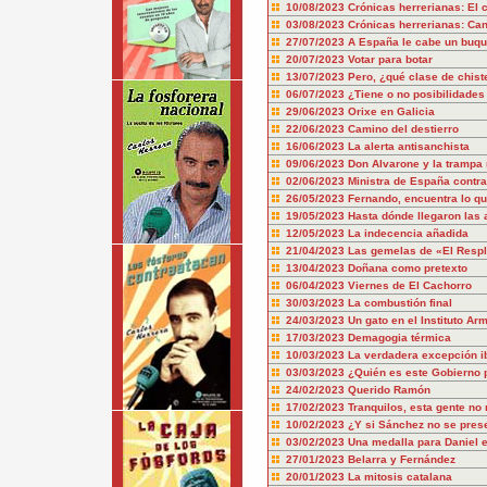
10/08/2023
Crónicas herrerianas: El c
03/08/2023
Crónicas herrerianas: Can
27/07/2023
A España le cabe un buq
20/07/2023
Votar para botar
13/07/2023
Pero, ¿qué clase de chist
06/07/2023
¿Tiene o no posibilidade
29/06/2023
Orixe en Galicia
22/06/2023
Camino del destierro
16/06/2023
La alerta antisanchista
09/06/2023
Don Alvarone y la trampa 
02/06/2023
Ministra de España contra
26/05/2023
Fernando, encuentra lo q
19/05/2023
Hasta dónde llegaron las 
12/05/2023
La indecencia añadida
21/04/2023
Las gemelas de «El Resp
13/04/2023
Doñana como pretexto
06/04/2023
Viernes de El Cachorro
30/03/2023
La combustión final
24/03/2023
Un gato en el Instituto Ar
17/03/2023
Demagogia térmica
10/03/2023
La verdadera excepción i
03/03/2023
¿Quién es este Gobierno 
24/02/2023
Querido Ramón
17/02/2023
Tranquilos, esta gente no
10/02/2023
¿Y si Sánchez no se pres
03/02/2023
Una medalla para Daniel e
27/01/2023
Belarra y Fernández
20/01/2023
La mitosis catalana