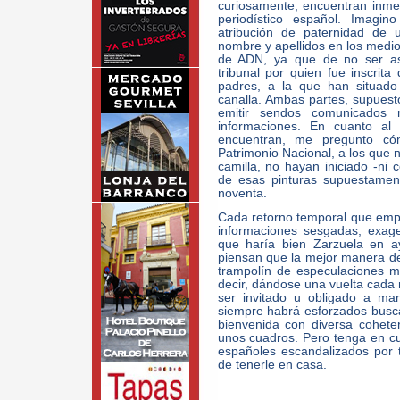
curiosamente, encuentran inme
periodístico español. Imagin
atribución de paternidad de
nombre y apellidos en los medio
de ADN, ya que de no ser as
tribunal por quien fue inscrit
padres, a la que han situad
canalla. Ambas partes, supuest
emitir sendos comunicados 
informaciones. En cuanto al
encuentran, me pregunto c
Patrimonio Nacional, a los que 
camilla, no hayan iniciado -ni 
de esas pinturas supuestamen
noventa.
Cada retorno temporal que empr
informaciones sesgadas, exag
que haría bien Zarzuela en a
piensan que la mejor manera de
trampolín de especulaciones m
decir, dándose una vuelta cada 
ser invitado u obligado a ma
siempre habrá esforzados busca
bienvenida con diversa cohete
unos cuadros. Pero tenga en c
españoles escandalizados por 
de tenerle en casa.