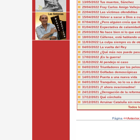
13/05/2022
Tus muertos, Sánchez
29/04/2022
Fray Carlos Amigo Vallej
22/04/2022
Las víctimas ofendiditas
15/04/2022
Volver a sacar a Dios a c
07/04/2022
¿Pero alguien creía que i
01/04/2022
Expectativa de calamidad
25/03/2022
No hace bien ni lo que es
18/03/2022
Cállense, está hablando 
11/03/2022
La culpa siempre es de ot
04/03/2022
La vuelta del Rey
25/02/2022
¿Qué más nos puede pas
17/02/2022
¡Es la guerra!
11/02/2022
Al pendejo ni caso
04/02/2022
Triunfadores por los pelos
21/01/2022
Golfadas demoscópicas
14/01/2022
Puerta a una nueva vida
04/01/2022
Tranquilos, no lo va a dest
31/12/2021
¡Y ahora ovacionadme!
24/12/2021
¿Derogación de la reform
17/12/2021
Qué córcholis
10/12/2021
Arruinar Cataluña sin rem
Todos l
Página
<<Anterior.