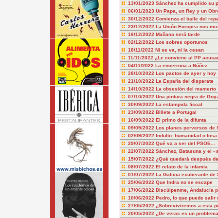
13/01/2023
Sánchez ha cumplido su pa
06/01/2023
Un Papa, un Rey y un Obr
30/12/2022
Comienza el baile del repa
23/12/2022
La Unión Europea nos mir
16/12/2022
Mañana será tarde
02/12/2022
Los sobres oportunos
18/11/2022
Ni se va, ni la cesan
11/11/2022
¿Le conviene al PP acusa
04/11/2022
La encerrona a Núñez
28/10/2022
Los pactos de ayer y hoy
21/10/2022
La España del disparate
14/10/2022
La obsesión del mamerto
07/10/2022
Una pintura negra de Goy
30/09/2022
La estampida fiscal
23/09/2022
Billete a Portugal
16/09/2022
El primo de la difunta
09/09/2022
Los planes perversos de
02/09/2022
Indulto: humanidad o fosa
29/07/2022
Qué va a ser del PSOE...
22/07/2022
Sánchez, Batasuna y el «
15/07/2022
¿Qué quedará después d
08/07/2022
El relato de la infamia
01/07/2022
La Galicia exuberante de
25/06/2022
Que Indra no se escape
17/06/2022
Discúlpenme, Andalucía po
10/06/2022
Pedro, lo que puede salir 
27/05/2022
¿Sobreviviremos a esta pi
20/05/2022
¿De veras es un problema