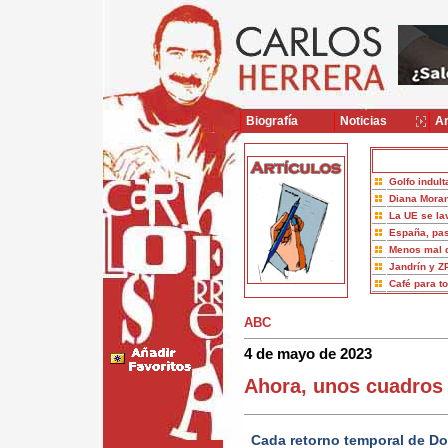
Biografía
Noticias
Ar
Golfo indult
Diana Moran
La UE se la
España, pas
Menos mal 
Jandrín y Z
Café para t
ABC
4 de mayo de 2023
Ahora, unos cuadros
Cada retorno temporal de Do