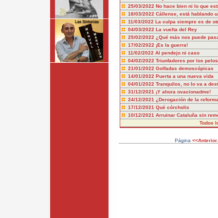
25/03/2022
No hace bien ni lo que es
18/03/2022
Cállense, está hablando 
11/03/2022
La culpa siempre es de ot
04/03/2022
La vuelta del Rey
25/02/2022
¿Qué más nos puede pas
17/02/2022
¡Es la guerra!
11/02/2022
Al pendejo ni caso
04/02/2022
Triunfadores por los pelos
21/01/2022
Golfadas demoscópicas
14/01/2022
Puerta a una nueva vida
04/01/2022
Tranquilos, no lo va a dest
31/12/2021
¡Y ahora ovacionadme!
24/12/2021
¿Derogación de la reform
17/12/2021
Qué córcholis
10/12/2021
Arruinar Cataluña sin rem
Todos l
Página
<<Anterior.