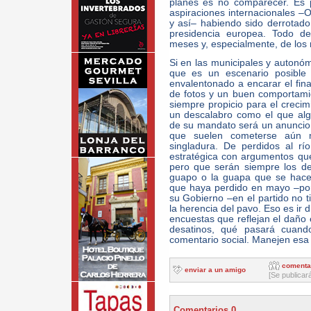
planes es no comparecer. Es 
aspiraciones internacionales 
y así– habiendo sido derrotado 
presidencia europea. Todo de
meses y, especialmente, de los 
Si en las municipales y autonó
que es un escenario posible 
envalentonado a encarar el fin
de fotos y un buen comportami
siempre propicio para el crecim
un descalabro como el que alg
de su mandato será un anuncio 
que suelen cometerse aún 
singladura. De perdidos al río
estratégica con argumentos q
pero que serán siempre los de
guapo o la guapa que se hace c
que haya perdido en mayo –por 
su Gobierno –en el partido no 
la herencia del pavo. Eso es ir 
encuestas que reflejan el daño 
desatinos, qué pasará cuan
comentario social. Manejen esa 
comenta
enviar a un amigo
[Se publicar
Comentarios 0