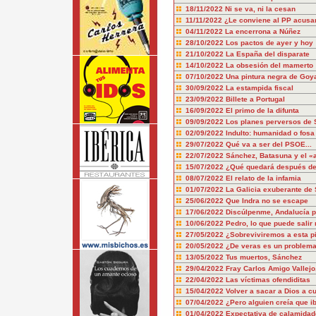
18/11/2022
Ni se va, ni la cesan
11/11/2022
¿Le conviene al PP acusa
04/11/2022
La encerrona a Núñez
28/10/2022
Los pactos de ayer y hoy
21/10/2022
La España del disparate
14/10/2022
La obsesión del mamerto
07/10/2022
Una pintura negra de Goy
30/09/2022
La estampida fiscal
23/09/2022
Billete a Portugal
16/09/2022
El primo de la difunta
09/09/2022
Los planes perversos de
02/09/2022
Indulto: humanidad o fosa
29/07/2022
Qué va a ser del PSOE...
22/07/2022
Sánchez, Batasuna y el «
15/07/2022
¿Qué quedará después d
08/07/2022
El relato de la infamia
01/07/2022
La Galicia exuberante de
25/06/2022
Que Indra no se escape
17/06/2022
Discúlpenme, Andalucía po
10/06/2022
Pedro, lo que puede salir 
27/05/2022
¿Sobreviviremos a esta pi
20/05/2022
¿De veras es un problema
13/05/2022
Tus muertos, Sánchez
29/04/2022
Fray Carlos Amigo Vallej
22/04/2022
Las víctimas ofendiditas
15/04/2022
Volver a sacar a Dios a c
07/04/2022
¿Pero alguien creía que i
01/04/2022
Expectativa de calamidad