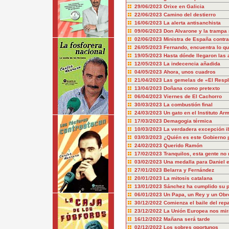
29/06/2023
Orixe en Galicia
22/06/2023
Camino del destierro
16/06/2023
La alerta antisanchista
09/06/2023
Don Alvarone y la trampa 
02/06/2023
Ministra de España contra
26/05/2023
Fernando, encuentra lo q
19/05/2023
Hasta dónde llegaron las 
12/05/2023
La indecencia añadida
04/05/2023
Ahora, unos cuadros
21/04/2023
Las gemelas de «El Resp
13/04/2023
Doñana como pretexto
06/04/2023
Viernes de El Cachorro
30/03/2023
La combustión final
24/03/2023
Un gato en el Instituto Ar
17/03/2023
Demagogia térmica
10/03/2023
La verdadera excepción i
03/03/2023
¿Quién es este Gobierno 
24/02/2023
Querido Ramón
17/02/2023
Tranquilos, esta gente no
03/02/2023
Una medalla para Daniel e
27/01/2023
Belarra y Fernández
20/01/2023
La mitosis catalana
13/01/2023
Sánchez ha cumplido su pa
06/01/2023
Un Papa, un Rey y un Obr
30/12/2022
Comienza el baile del repa
23/12/2022
La Unión Europea nos mir
16/12/2022
Mañana será tarde
02/12/2022
Los sobres oportunos