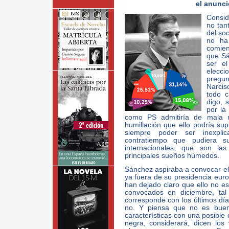
el anunc
Consid
no tan
del so
no ha
comien
que Sá
ser e
elecci
pregun
Narcis
todo c
digo, 
por la
como PS admitiría de mala m
humillación que ello podría su
siempre poder ser inexplic
contratiempo que pudiera s
internacionales, que son la
principales sueños húmedos.
Sánchez aspiraba a convocar el
ya fuera de su presidencia euro
han dejado claro que ello no es
convocados en diciembre, tal
corresponde con los últimos día
no. Y piensa que no es buen
características con una posible 
negra, considerará, dicen los