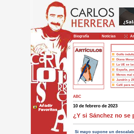
Biografía
Noticias
Ar
Golfo indult
Diana Moran
La UE se la
España, pas
Menos mal 
Jandrín y Z
Café para t
ABC
10 de febrero de 2023
¿Y si Sánchez no se 
Si mayo supone un descalabr