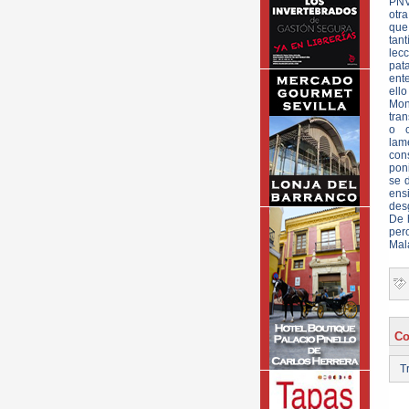
PNV
otra
que
tant
lecc
pat
ente
ello
Mon
tran
o c
lam
con
pon
se 
ens
des
De 
per
Mal
Co
Tr