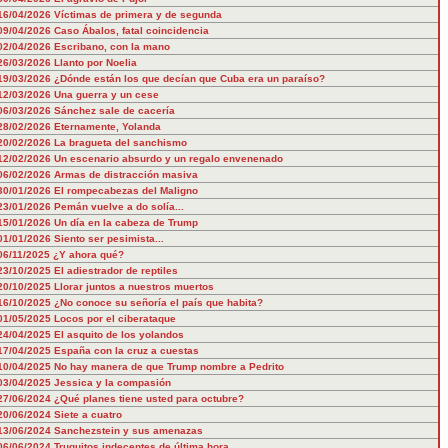
16/04/2026
Víctimas de primera y de segunda
09/04/2026
Caso Ábalos, fatal coincidencia
02/04/2026
Escribano, con la mano
26/03/2026
Llanto por Noelia
19/03/2026
¿Dónde están los que decían que Cuba era un paraíso?
12/03/2026
Una guerra y un cese
06/03/2026
Sánchez sale de cacería
28/02/2026
Eternamente, Yolanda
20/02/2026
La bragueta del sanchismo
12/02/2026
Un escenario absurdo y un regalo envenenado
06/02/2026
Armas de distracción masiva
30/01/2026
El rompecabezas del Maligno
23/01/2026
Pemán vuelve a do solía...
15/01/2026
Un día en la cabeza de Trump
01/01/2026
Siento ser pesimista...
06/11/2025
¿Y ahora qué?
23/10/2025
El adiestrador de reptiles
20/10/2025
Llorar juntos a nuestros muertos
16/10/2025
¿No conoce su señoría el país que habita?
01/05/2025
Locos por el ciberataque
24/04/2025
El asquito de los yolandos
17/04/2025
España con la cruz a cuestas
10/04/2025
No hay manera de que Trump nombre a Pedrito
03/04/2025
Jessica y la compasión
27/06/2024
¿Qué planes tiene usted para octubre?
20/06/2024
Siete a cuatro
13/06/2024
Sanchezstein y sus amenazas
06/06/2024
Truquitos indecentes de última hora