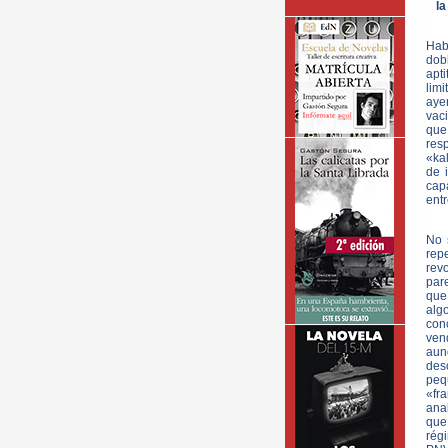
la
Hab
dob
apti
lim
ayer
vac
que
res
«ka
de 
cap
entr
No 
repe
revo
par
que 
alg
con
ven
aun
deso
peq
«fr
anal
que
rég