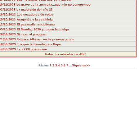
10/11/2023
Lo grave es la amnistía...que aún no conocemos
02/11/2023
La maldición del año 23
26/10/2023
Los sexadores de votos
20/10/2023
Aragonès y la estulticia
12/10/2023
El pasacalle republicano
05/10/2023
El Mundial 2030 y lo que le cuelga
28/09/2023
Ni caso al postureo
21/09/2023
Felipe y Alfonso: no hay comparación
18/09/2023
Los que le llamábamos Pepe
14/09/2023
La XXXII promoción
Todos los artículos de ABC....
Página
1
2
3
4
5
6
7
...Siguiente>>