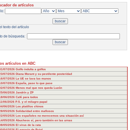
cador de artículos
ulo:
l texto del artículo
to de búsqueda:
os artículos en ABC
31/07/2026
Golfo indulta a golfos
23/07/2026
Diana Morant y su pestilente posteridad
16/07/2026
La UE se lava las manos
10/07/2026
España, pase lo que pase
02/07/2026
Menos mal que nos queda Luzón
25/06/2026
Jandrín y ZP
18/06/2026
Café para todos
11/06/2026
P.S. y el milagro papal
04/06/2026
Los platillos chinos
28/05/2026
Solidaridad entre mafiosos
22/05/2026
Los españoles no merecemos una situación así
14/05/2026
Abucheos sí, pero también en las urnas
08/05/2026
El virus de la rata
30/04/2026
El agravio de Pujol