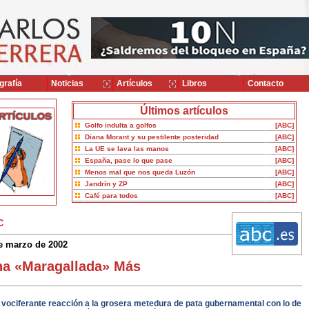
grafía
Noticias
Artículos
Libros
Contacto
Últimos artículos
Golfo indulta a golfos
[ABC]
Diana Morant y su pestilente posteridad
[ABC]
La UE se lava las manos
[ABC]
España, pase lo que pase
[ABC]
Menos mal que nos queda Luzón
[ABC]
Jandrín y ZP
[ABC]
Café para todos
[ABC]
C
e marzo de 2002
a «Maragallada» Más
 vociferante reacción a la grosera metedura de pata gubernamental con lo de