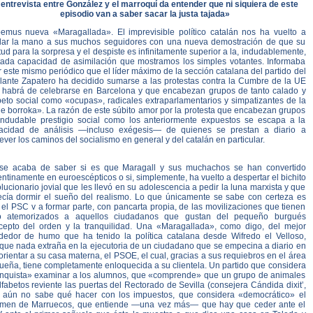
 entrevista entre González y el marroquí da entender que ni siquiera de este
episodio van a saber sacar la justa tajada»
emus nueva «Maragallada». El imprevisible político catalán nos ha vuelto a
lar la mano a sus muchos seguidores con una nueva demostración de que su
tud para la sorpresa y el despiste es infinitamente superior a la, indudablemente,
itada capacidad de asimilación que mostramos los simples votantes. Informaba
 este mismo periódico que el líder máximo de la sección catalana del partido del
ilante Zapatero ha decidido sumarse a las protestas contra la Cumbre de la UE
 habrá de celebrarse en Barcelona y que encabezan grupos de tanto calado y
peto social como «ocupas», radicales extraparlamentarios y simpatizantes de la
le borroka». La razón de este súbito amor por la protesta que encabezan grupos
indudable prestigio social como los anteriormente expuestos se escapa a la
acidad de análisis —incluso exégesis— de quienes se prestan a diario a
ever los caminos del socialismo en general y del catalán en particular.
se acaba de saber si es que Maragall y sus muchachos se han convertido
ntinamente en euroescépticos o si, simplemente, ha vuelto a despertar el bichito
lucionario jovial que les llevó en su adolescencia a pedir la luna marxista y que
ecía dormir el sueño del realismo. Lo que únicamente se sabe con certeza es
el PSC v a formar parte, con pancarta propia, de las movilizaciones que tienen
o atemorizados a aquellos ciudadanos que gustan del pequeño burgués
cepto del orden y la tranquilidad. Una «Maragallada», como digo, del mejor
dedor de humo que ha tenido la política catalana desde Wifredo el Velloso,
que nada extraña en la ejecutoria de un ciudadano que se empecina a diario en
rientar a su casa materna, el PSOE, el cual, gracias a sus requiebros en el área
ueña, tiene completamente enloquecida a su clientela. Un partido que considera
anquista» examinar a los alumnos, que «comprende» que un grupo de animales
fabetos reviente las puertas del Rectorado de Sevilla (consejera Cándida dixit’,
 aún no sabe qué hacer con los impuestos, que considera «democrático» el
imen de Marruecos, que entiende —una vez más— que hay que ceder ante el