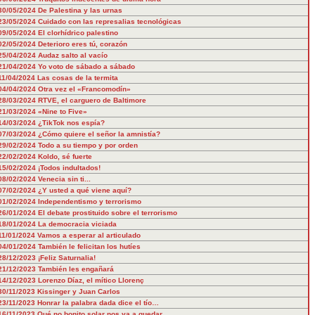
30/05/2024
De Palestina y las urnas
23/05/2024
Cuidado con las represalias tecnológicas
09/05/2024
El clorhídrico palestino
02/05/2024
Deterioro eres tú, corazón
25/04/2024
Audaz salto al vacío
21/04/2024
Yo voto de sábado a sábado
11/04/2024
Las cosas de la termita
04/04/2024
Otra vez el «Francomodín»
28/03/2024
RTVE, el carguero de Baltimore
21/03/2024
«Nine to Five»
14/03/2024
¿TikTok nos espía?
07/03/2024
¿Cómo quiere el señor la amnistía?
29/02/2024
Todo a su tiempo y por orden
22/02/2024
Koldo, sé fuerte
15/02/2024
¡Todos indultados!
08/02/2024
Venecia sin ti...
07/02/2024
¿Y usted a qué viene aquí?
01/02/2024
Independentismo y terrorismo
26/01/2024
El debate prostituido sobre el terrorismo
18/01/2024
La democracia viciada
11/01/2024
Vamos a esperar al articulado
04/01/2024
También le felicitan los hutíes
28/12/2023
¡Feliz Saturnalia!
21/12/2023
También les engañará
14/12/2023
Lorenzo Díaz, el mítico Llorenç
30/11/2023
Kissinger y Juan Carlos
23/11/2023
Honrar la palabra dada dice el tío…
16/11/2023
Qué no bonito solar nos va a quedar