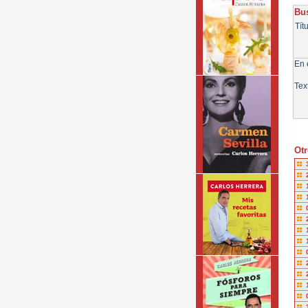
Bus
Tít
En e
Tex
Otr