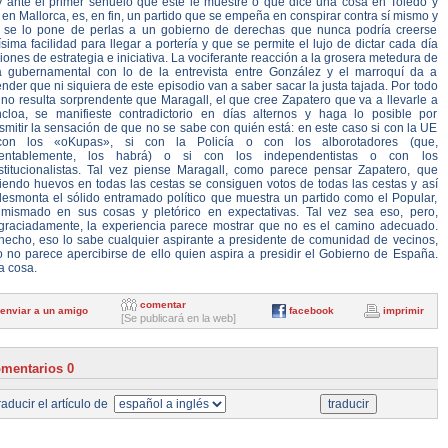
 ante el primer señuelo que éste le muestre o que dice una cosa en Toledo y
 en Mallorca, es, en fin, un partido que se empeña en conspirar contra sí mismo y
 se lo pone de perlas a un gobierno de derechas que nunca podría creerse
ísima facilidad para llegar a portería y que se permite el lujo de dictar cada día
iones de estrategia e iniciativa. La vociferante reacción a la grosera metedura de
a gubernamental con lo de la entrevista entre González y el marroquí da a
nder que ni siquiera de este episodio van a saber sacar la justa tajada. Por todo
 no resulta sorprendente que Maragall, el que cree Zapatero que va a llevarle a
cloa, se manifieste contradictorio en días alternos y haga lo posible por
smitir la sensación de que no se sabe con quién está: en este caso si con la UE
on los «oKupas», si con la Policía o con los alborotadores (que,
entablemente, los habrá) o si con los independentistas o con los
stitucionalistas. Tal vez piense Maragall, como parece pensar Zapatero, que
iendo huevos en todas las cestas se consiguen votos de todas las cestas y así
desmonta el sólido entramado político que muestra un partido como el Popular,
imismado en sus cosas y pletórico en expectativas. Tal vez sea eso, pero,
graciadamente, la experiencia parece mostrar que no es el camino adecuado.
hecho, eso lo sabe cualquier aspirante a presidente de comunidad de vecinos,
o no parece apercibirse de ello quien aspira a presidir el Gobierno de España.
a cosa.
comentar
enviar a un amigo
facebook
imprimir
[Se publicará en la web]
mentarios 0
aducir el artículo de