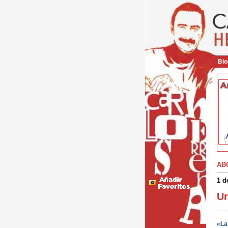
Bio
AB
1 d
Un
«La