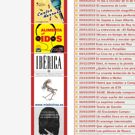
09/04/2010
Yo iba a escribir de lo de 
02/04/2010
El nazareno de León
19/03/2010
La colaboración magnífica
08/03/2010
El toro, la excusa perfect
05/03/2010
De Zapata a Juan Alberto
19/02/2010
El del Ministerio de Rey 
29/01/2010
La entrevista de «El Rafit
22/01/2010
Héroes en tiempo de der
08/01/2010
La insufrible y secular oje
11/12/2009
Esto no es cosa del Rey
08/12/2009
Otra vez a Perpiñán
04/12/2009
La Cruz no y el Nacimiento
27/11/2009
El momento de la calma
20/11/2009
Sitel, el mono y la pistola
13/11/2009
¿Quién ha traído a los pir
30/10/2009
La cruenta tentación de l
23/10/2009
De Millet a Mellet
16/10/2009
Habrá que indultar a Cam
25/05/2009
El Sastre de ETA
08/05/2009
SGAE: Moderada compren
01/05/2009
El viejo sueño del cazado
06/03/2009
La aspirina cubana
27/02/2009
Teoría de Garzón
20/02/2009
«El Escándalo Camps»
13/02/2009
Un muflón llevo en mi pec
06/02/2009
El enemigo interminable
31/01/2009
Que alguien salve al sold
22/01/2009
Los pellizcos de Rouco