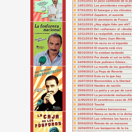
21/01/2011
El paso cambiado de la pol
14/01/2011
Los presidentes energéti
07/01/2011
El fumeque y los chivatos
17/12/2010
Zapatero, el ausente
10/12/2010
El dormitorio de Franco
24/11/2010
¿Hay algún líder por ahí?
19/11/2010
Del «saharazo» al «deuda
12/11/2010
La realpolitik, esa náusea
05/11/2010
Me llamo Juan Mierda
29/10/2010
Un necio en el tripartito
22/10/2010
El muerto está vivo
08/10/2010
Ya estaban tardando
01/10/2010
Por donde el sol no brilla
24/09/2010
Este puñetero Gómez...
17/09/2010
La manifa de los guardias 
10/09/2010
La Pepa de Reverte
23/07/2010
Esto es lo que hay
16/07/2010
Bienvenidos a la libertad
09/07/2010
Hambre de nación
25/06/2010
La patria y un par de curs
18/06/2010
La persistente melancolía
11/06/2010
El asombroso caso de JV
28/05/2010
Touché
21/05/2010
Cumbres borrascosas
14/05/2010
Nunca es tarde si la dich
07/05/2010
Las reformas las haces o 
30/04/2010
Retrato de un marasmo
16/04/2010
Los banqueros de la ira