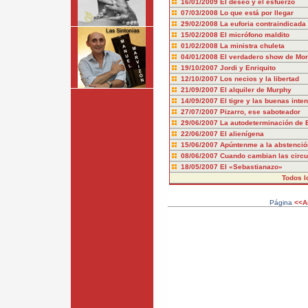
16/01/2009
El deseo y el esfuerzo
07/03/2008
Lo que está por llegar
29/02/2008
La euforia contraindicada
15/02/2008
El micrófono maldito
01/02/2008
La ministra chuleta
04/01/2008
El verdadero show de Mo
19/10/2007
Jordi y Enriquito
12/10/2007
Los necios y la libertad
21/09/2007
El alquiler de Murphy
14/09/2007
El tigre y las buenas inte
27/07/2007
Pizarro, ese saboteador
29/06/2007
La autodeterminación de 
22/06/2007
El alienígena
15/06/2007
Apúntenme a la abstenció
08/06/2007
Cuando cambian las circu
18/05/2007
El «Sebastianazo»
Todos l
Página
<<An