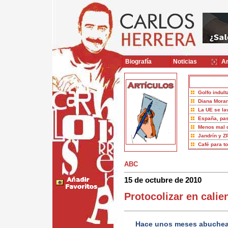
Biografía
Noticias
Ar
Golfo indult
Diana Moran
La UE se la
España, pas
Menos mal 
Jandrín y Z
Café para t
ABC
15 de octubre de 2010
Protocolizar en calie
Hace unos meses abuchear