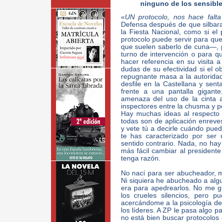
ninguno de los sensible
«
UN protocolo, nos hace falta
Defensa después de que silbaran
la Fiesta Nacional, como si el 
protocolo puede servir para q
que suelen saberlo de cuna—, 
turno de intervención o para 
hacer referencia en su visita 
dudas de su efectividad si el ob
repugnante masa a la autoridad 
desfile en la Castellana y sent
frente a una pantalla gigant
amenaza del uso de la cinta a
inspectores entre la chusma y pe
Hay muchas ideas al respecto 
todas son de aplicación enrevesa
y vete tú a decirle cuándo pu
te has caracterizado por ser 
sentido contrario. Nada, no ha
más fácil cambiar al president
tenga razón.
No nací para ser abucheador, mi
Ni siquiera he abucheado a alg
era para apedrearlos. No me 
los crueles silencios, pero p
acercándome a la psicología de 
los líderes. A ZP le pasa algo p
no está bien buscar protocolos 