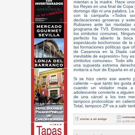
mientan a la madre. Hace uno
los Reyes en una final de Copa 
domingo dijo ni una palabra. La 
con la campaña «Todos so
declaraciones groseras y ext
Rubianes ante las risotadas 
programa de TV3. Entonces na
los símbolos comunes. Ningun
perfecto ha abierto la boca
espectáculo bochornoso de la
las formaciones políticas que o
de Casanova en la Diada cata
inevitable de expresión» hoy es 
símbolos comunes». Todo ello a
una supuesta extrema derecha 
invitaría a huir de España en el
Si se hizo cierto ese aserto p
caliente —que tanto les gusta 
cuando un violador mata a 
adolescente convierte a alguien
de una cárcel a los tres me
tampoco protocolizar en calie
Total, tampoco ZP va a salir tan
comenta
enviar a un amigo
[Se publicar