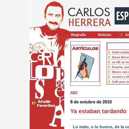
Biografía
Noticias
Ar
Golfo indult
Diana Moran
La UE se la
España, pas
Menos mal 
Jandrín y Z
Café para t
ABC
8 de octubre de 2010
Ya estaban tardando
Lo malo, o lo bueno, de la 