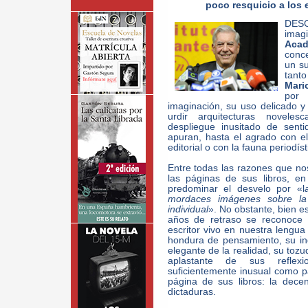
poco resquicio a los 
DES
imag
Acad
conc
un s
tant
Mari
por 
imaginación, su uso delicado y 
urdir arquitecturas novele
despliegue inusitado de sent
apuran, hasta el agrado con e
editorial o con la fauna periodís
Entre todas las razones que n
las páginas de sus libros, e
predominar el desvelo por «l
mordaces imágenes sobre la r
individual
». No obstante, bien e
años de retraso se reconoc
escritor vivo en nuestra lengua
hondura de pensamiento, su in
elegante de la realidad, su tozu
aplastante de sus reflexi
suficientemente inusual como p
página de sus libros: la decen
dictaduras.