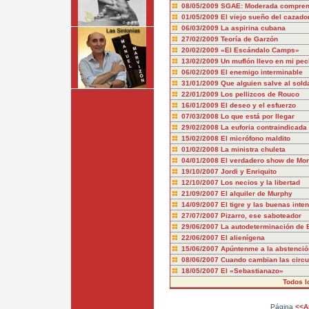
08/05/2009
SGAE: Moderada compren
01/05/2009
El viejo sueño del cazado
06/03/2009
La aspirina cubana
27/02/2009
Teoría de Garzón
20/02/2009
«El Escándalo Camps»
13/02/2009
Un muflón llevo en mi pec
06/02/2009
El enemigo interminable
31/01/2009
Que alguien salve al sold
22/01/2009
Los pellizcos de Rouco
16/01/2009
El deseo y el esfuerzo
07/03/2008
Lo que está por llegar
29/02/2008
La euforia contraindicada
15/02/2008
El micrófono maldito
01/02/2008
La ministra chuleta
04/01/2008
El verdadero show de Mo
19/10/2007
Jordi y Enriquito
12/10/2007
Los necios y la libertad
21/09/2007
El alquiler de Murphy
14/09/2007
El tigre y las buenas inte
27/07/2007
Pizarro, ese saboteador
29/06/2007
La autodeterminación de 
22/06/2007
El alienígena
15/06/2007
Apúntenme a la abstenció
08/06/2007
Cuando cambian las circu
18/05/2007
El «Sebastianazo»
Todos l
Página
<<An