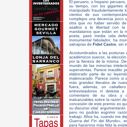
El peruano, o hispano peruano,
su tiempo, con los gigantes 
manipulado fraudulentamente lo
cientos de sus contemporáne
complejos una decencia poco u
otra que no haber servido de c
asaltos a la libertad con l
mandatarios que están en la 
poeta, pasó media vida def
monumental fabulador, ha mordi
satrapías de
Fidel Castro
, sin 
Acostumbrados a las posturas at
académicos suecos, la elección
por la llaneza de la misma. De
mundo de las minorías intelect
superventas. Parece inaudito p
elaborado parte de su leyend
malencarado. Parece como si a
más grandes literatos de nue
fuera, además, un caballer
entrevistadores ni detesta a
comentario de su obra y q
inalcanzables sobre la razón de 
concesión de este premio es qu
su discurso vital: argumentarán 
pero no podrán esgrimir razó
trabajo. Años ha, cuando me dej
Guerra del Fin del Mundo
», e
para hacernos más feliz la exist