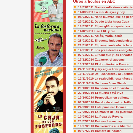
Otros artículos en ABC
18/03/2011
Breves reflexiones atómi
11/03/2011
La mili de ayer y hoy
04/03/2011
No te muevas que es peor
25/02/2011
Desde Libia hasta Cuba
18/02/2011
El jeroglífico zapaterista
11/02/2011
Ese ERE y olé
04/02/2011
Adiós, María, adiós
28/01/2011
El cuento independentista
21/01/2011
El paso cambiado de la pol
14/01/2011
Los presidentes energéti
07/01/2011
El fumeque y los chivatos
17/12/2010
Zapatero, el ausente
10/12/2010
El dormitorio de Franco
24/11/2010
¿Hay algún líder por ahí?
19/11/2010
Del «saharazo» al «deuda
12/11/2010
La realpolitik, esa náusea
05/11/2010
Me llamo Juan Mierda
29/10/2010
Un necio en el tripartito
22/10/2010
El muerto está vivo
15/10/2010
Protocolizar en caliente
01/10/2010
Por donde el sol no brilla
24/09/2010
Este puñetero Gómez...
17/09/2010
La manifa de los guardias 
10/09/2010
La Pepa de Reverte
23/07/2010
Esto es lo que hay
16/07/2010
Bienvenidos a la libertad
09/07/2010
Hambre de nación