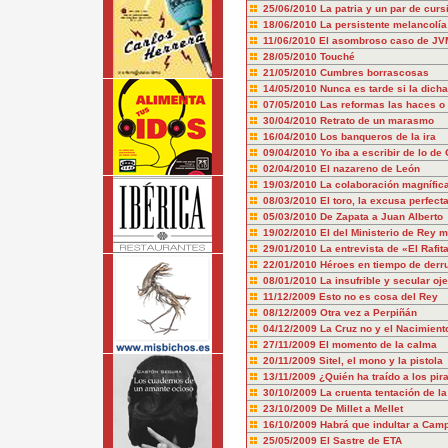
25/06/2010
La patria y un par de curs
18/06/2010
La persistente melancolía
11/06/2010
El asombroso caso de JV
28/05/2010
Touché
21/05/2010
Cumbres borrascosas
14/05/2010
Nunca es tarde si la dich
07/05/2010
Las reformas las haces o 
30/04/2010
Retrato de un marasmo
16/04/2010
Los banqueros de la ira
09/04/2010
Yo iba a escribir de lo de 
02/04/2010
El nazareno de León
19/03/2010
La colaboración magnífica
08/03/2010
El toro, la excusa perfect
05/03/2010
De Zapata a Juan Alberto
19/02/2010
El del Ministerio de Rey 
29/01/2010
La entrevista de «El Rafit
22/01/2010
Héroes en tiempo de der
08/01/2010
La insufrible y secular oje
11/12/2009
Esto no es cosa del Rey
08/12/2009
Otra vez a Perpiñán
04/12/2009
La Cruz no y el Nacimiento
27/11/2009
El momento de la calma
20/11/2009
Sitel, el mono y la pistola
13/11/2009
¿Quién ha traído a los pir
30/10/2009
La cruenta tentación de l
23/10/2009
De Millet a Mellet
16/10/2009
Habrá que indultar a Cam
25/05/2009
El Sastre de ETA