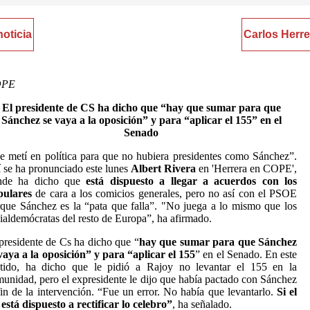
noticia
Carlos Herre
OPE
El presidente de CS ha dicho que “hay que sumar para que
Sánchez se vaya a la oposición” y para “aplicar el 155” en el
Senado
 metí en política para que no hubiera presidentes como Sánchez”.
 se ha pronunciado este lunes
Albert Rivera
en 'Herrera en COPE',
nde ha dicho que
está dispuesto a llegar a acuerdos con los
pulares
de cara a los comicios generales, pero no así con el PSOE
que Sánchez es la “pata que falla”. "No juega a lo mismo que los
ialdemócratas del resto de Europa”, ha afirmado.
presidente de Cs ha dicho que “
hay que sumar para que Sánchez
vaya a la oposición” y para “aplicar el 155
” en el Senado. En este
ntido, ha dicho que le pidió a Rajoy no levantar el 155 en la
unidad, pero el expresidente le dijo que había pactado con Sánchez
fin de la intervención. “Fue un error. No había que levantarlo.
Si el
está dispuesto a rectificar lo celebro”
, ha señalado.