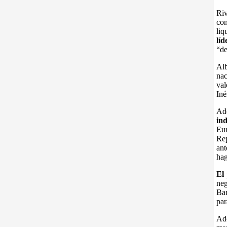
Riv
con
li
líd
“de
Alb
nac
val
Iné
Ad
in
Eu
Rep
ant
hag
El
neg
Bar
par
Ad