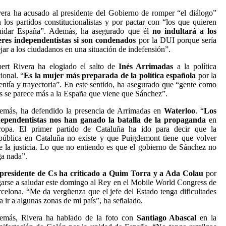
era ha acusado al presidente del Gobierno de romper “el diálogo”
 los partidos constitucionalistas y por pactar con “los que quieren
quidar España”. Además, ha asegurado que él
no indultará a los
eres independentistas si son condenados
por la DUI porque sería
jar a los ciudadanos en una situación de indefensión”.
ert Rivera ha elogiado el salto de
Inés Arrimadas
a la política
ional. “
Es la mujer más preparada de la política española
por la
entía y trayectoria”. En este sentido, ha asegurado que “gente como
s se parece más a la España que viene que Sánchez”.
emás, ha defendido la presencia de Arrimadas en
Waterloo
. “
Los
dependentistas nos han ganado la batalla de la propaganda
en
ropa. El primer partido de Cataluña ha ido para decir que la
ública en Cataluña no existe y que Puigdemont tiene que volver
e la justicia. Lo que no entiendo es que el gobierno de Sánchez no
a nada”.
 presidente de Cs ha criticado a Quim Torra y a Ada Colau
por
arse a saludar este domingo al Rey en el Mobile World Congress de
celona. “Me da vergüenza que el jefe del Estado tenga dificultades
a ir a algunas zonas de mi país”, ha señalado.
emás, Rivera ha hablado de la foto con
Santiago Abascal
en la