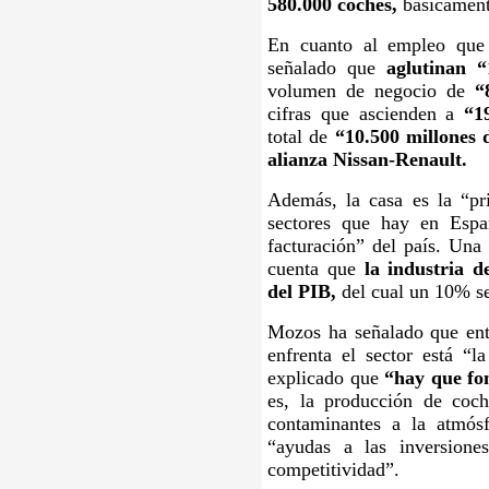
580.000 coches,
básicament
En cuanto al empleo que
señalado que
aglutinan 
volumen de negocio de
“
cifras que ascienden a
“1
total de
“10.500 millones
alianza Nissan-Renault.
Además, la casa es la “pr
sectores que hay en Esp
facturación” del país. Una 
cuenta que
la industria 
del PIB,
del cual un 10% se
Mozos ha señalado que entr
enfrenta el sector está “la
explicado que
“hay que fom
es, la producción de coc
contaminantes a la atmósf
“ayudas a las inversione
competitividad”.