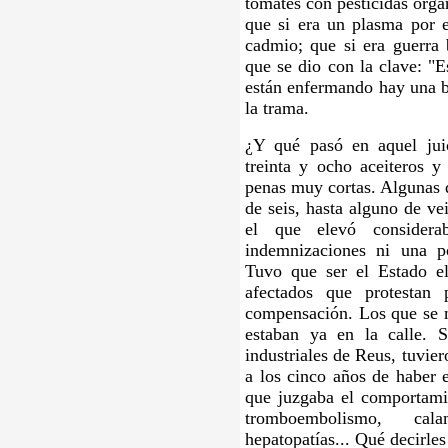
tomates con pesticidas org
que si era un plasma por el
cadmio; que si era guerra b
que se dio con la clave: "E
están enfermando hay una bo
la trama.
¿Y qué pasó en aquel jui
treinta y ocho aceiteros y
penas muy cortas. Algunas d
de seis, hasta alguno de ve
el que elevó considerab
indemnizaciones ni una po
Tuvo que ser el Estado e
afectados que protestan
compensación. Los que se m
estaban ya en la calle. 
industriales de Reus, tuvie
a los cinco años de haber e
que juzgaba el comportamie
tromboembolismo, cala
hepatopatías... Qué decirles