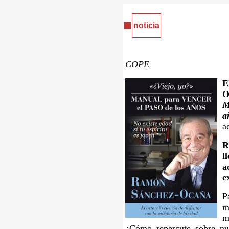
noticia
COPE
E
O
M
a
a
R
l
a
e
P
m
m
¿Cómo repercute sobre nu