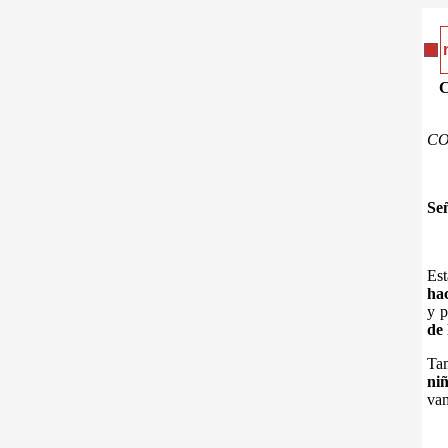
C
C
Señ
Es
ha
y p
de 
Ta
niñ
vam