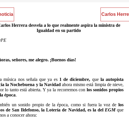
noticia
Carlos Herre
arlos Herrera desvela a lo que realmente aspira la ministra de
Igualdad en su partido
OPE
oras, señores, me alegro. ¡Buenos días!
ta música nos señala que ya es
1 de diciembre,
que
la autopista
cia la Nochebuena y la Navidad
ahora mismo está limpia de nieve,
or lo tanto está abierta. Y ya la recorremos con
los sonidos propios
la época
.
mbién un sonido propio de la época, como si fuera la voz de
los
os de San Ildefonso, la Lotería de Navidad, es la del
EGM
que
os a conocer ahora: