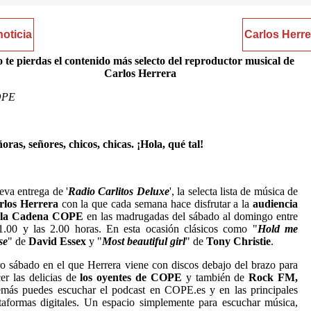
noticia
Carlos Herre
 te pierdas el contenido más selecto del reproductor musical de
Carlos Herrera
OPE
oras, señores, chicos, chicas. ¡Hola, qué tal!
va entrega de '
Radio Carlitos Deluxe
', la selecta lista de música de
rlos Herrera
con la que cada semana hace disfrutar a la
audiencia
 la Cadena COPE
en las madrugadas del sábado al domingo entre
1.00 y las 2.00 horas. En esta ocasión clásicos como "
Hold me
se
" de
David Essex
y "
Most beautiful girl
" de
Tony Christie
.
o sábado en el que Herrera viene con discos debajo del brazo para
er las delicias de
los oyentes de COPE
y también de
Rock FM,
más puedes escuchar el podcast en COPE.es y en las principales
taformas digitales. Un espacio simplemente para escuchar música,