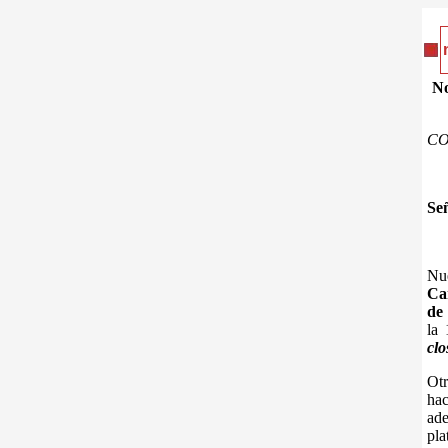
No
C
Señ
Nue
Ca
de
la 
clo
Otr
hac
ade
pla