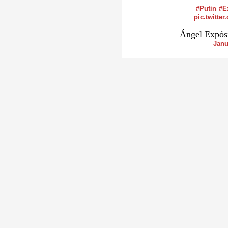
#Putin
#E
pic.twitt
— Ángel Expós
Janu