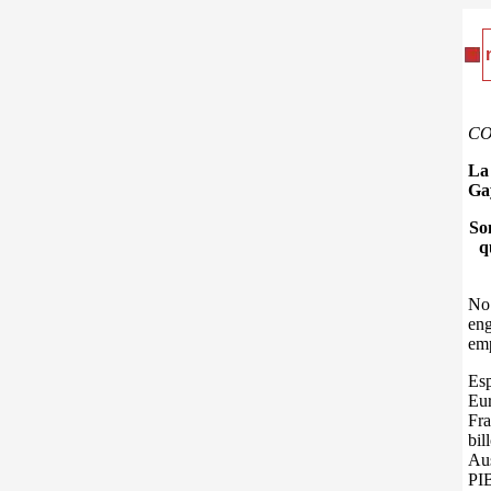
C
La
Ga
Som
q
No
eng
emp
Es
Eur
Fra
bil
Aus
PI