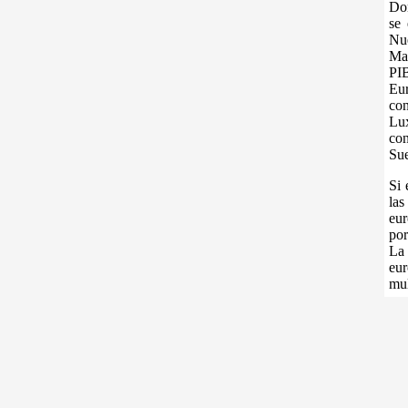
Don
se 
Nu
Mal
PI
Eu
co
Lux
con
Sue
Si 
la
eur
por
La 
eur
mul