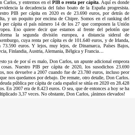
 Carlos, y entremos en el
PIB o renta per cápita
. Aquí es donde
evidencia la decadencia del falso boato de la España progresista.
estro PIB per cápita en 2020 es de 23.690 euros, por detrás de
ta, y un poquito por encima de Chipre. Somos en el ranking del
B per cápita el país número 14 de los 27 que componen la Unión
ropea. Eso quiere decir que estamos al frente del pelotón que
nforma la segunda división europea, a distancia sideral de
emburgo, cuya renta per cápita es de 101.640 euros, y de Irlanda,
 73.590 euros. Y lejos, muy lejos, de Dinamarca, Países Bajos,
cia, Finlandia, Austria, Alemania, Bélgica y Francia…
esto ya de por sí es malo, Don Carlos, un apunte adicional empeora
s cosas. Nuestro PIB per cápita de 2020, los susodichos 23.690
os, nos devuelve a 2007 cuando fue de 23.780 euros, incluso peor
que nos quedamos por debajo. De remate, otro detalle, Don Carlos.
deuda pública per cápita de cada español se sitúa en 2020 en 28.428
os. En 2007 era de 8.423 euros. O sea, que de entonces a hoy se ha
tiplicado 3,37 veces. No obstante, Don Carlos, ¡ánimos elevados!