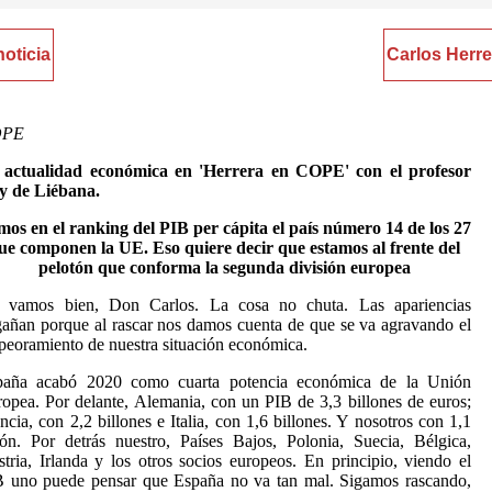
noticia
Carlos Herre
OPE
 actualidad económica en 'Herrera en COPE' con el profesor
y de Liébana.
os en el ranking del PIB per cápita el país número 14 de los 27
ue componen la UE. Eso quiere decir que estamos al frente del
pelotón que conforma la segunda división europea
 vamos bien, Don Carlos. La cosa no chuta. Las apariencias
añan porque al rascar nos damos cuenta de que se va agravando el
eoramiento de nuestra situación económica.
paña acabó 2020 como cuarta potencia económica de la Unión
opea. Por delante, Alemania, con un PIB de 3,3 billones de euros;
ncia, con 2,2 billones e Italia, con 1,6 billones. Y nosotros con 1,1
lón. Por detrás nuestro, Países Bajos, Polonia, Suecia, Bélgica,
tria, Irlanda y los otros socios europeos. En principio, viendo el
B uno puede pensar que España no va tan mal. Sigamos rascando,