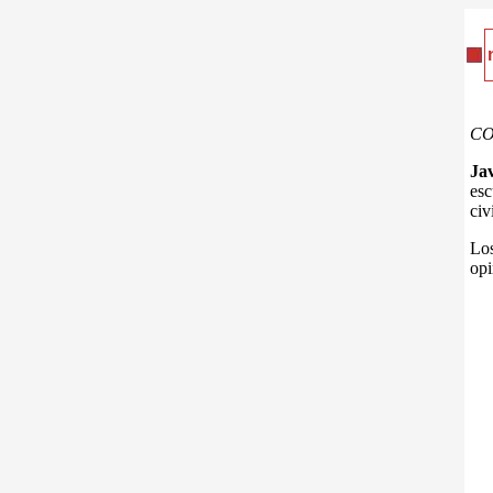
C
Ja
esc
civ
Los
opi