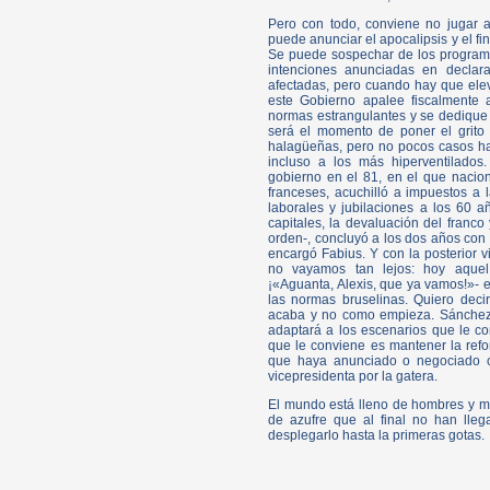
Pero con todo, conviene no jugar a
puede anunciar el apocalipsis y el fin
Se puede sospechar de los programas
intenciones anunciadas en declar
afectadas, pero cuando hay que eleva
este Gobierno apalee fiscalmente
normas estrangulantes y se dedique a
será el momento de poner el grito 
halagüeñas, pero no pocos casos ha
incluso a los más hiperventilados
gobierno en el 81, en el que naciona
franceses, acuchilló a impuestos a
laborales y jubilaciones a los 60 añ
capitales, la devaluación del franc
orden-, concluyó a los dos años con 
encargó Fabius. Y con la posterior vi
no vayamos tan lejos: hoy aquel 
¡«Aguanta, Alexis, que ya vamos!»-
las normas bruselinas. Quiero deci
acaba y no como empieza. Sánchez,
adaptará a los escenarios que le c
que le conviene es mantener la refo
que haya anunciado o negociado c
vicepresidenta por la gatera.
El mundo está lleno de hombres y mu
de azufre que al final no han lle
desplegarlo hasta la primeras gotas.