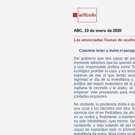
artículo
ABC, 10 de enero de 2020
Las anunciadas lluvias de azufre
Conviene tener a mano el paragu
Del gobierno que sea capaz de pe
momento sabemos que ha querido des
a una responsable política como T
ecológico prohibir la caza y los toro
esperan de ese al que tantas vec
lágrimas el día de la investidura y
política del mayor embustero de la h
mañana te necesito y te alabo, al 
empezar: vete preparando para vivir 
contadas ocasiones.
No obstante, la prudencia invita a 
una cosa y los decretos son otra.
reunirse con él en Pedralbes, de ahí
en su contra y, finalmente, a mante
ha sido inhabilitado, ayer mismo. Qu
cambiante, y más estando de por m
capaz de replantear todo lo prome
mandíbula de acero, falsa como un d