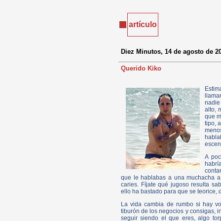
artículo
Diez Minutos, 14 de agosto de 2
Querido Kiko
Estim
llama
nadie
alto, 
que m
tipo, 
menos
habla
escena
A poc
habrí
conta
que le hablabas a una muchacha a 
caries. Fíjate qué jugoso resulta sa
ello ha bastado para que se teorice, 
La vida cambia de rumbo si hay vol
tiburón de los negocios y consigas, i
seguir siendo el que eres, algo to