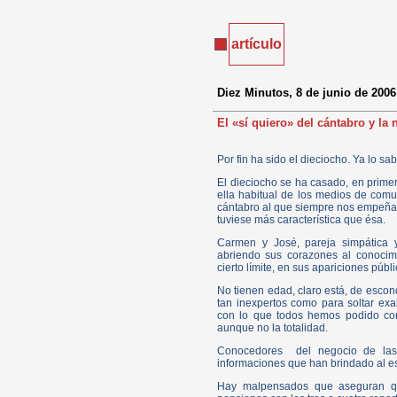
artículo
Diez Minutos, 8 de junio de 2006
El «sí quiero» del cántabro y la 
Por fin ha sido el dieciocho. Ya lo s
El dieciocho se ha casado, en primer
ella habitual de los medios de comu
cántabro al que siempre nos empeña
tuviese más característica que ésa.
Carmen y José, pareja simpática y
abriendo sus corazones al conocimi
cierto límite, en sus apariciones públi
No tienen edad, claro está, de esco
tan inexpertos como para soltar exa
con lo que todos hemos podido con
aunque no la totalidad.
Conocedores del negocio de las e
informaciones que han brindado al e
Hay malpensados que aseguran qu