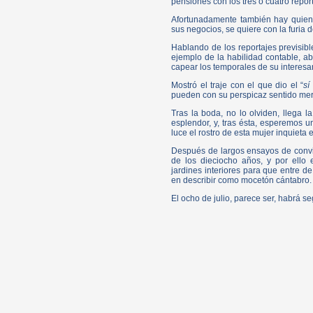
pensiones con los tres o cuatro repo
Afortunadamente también hay quien
sus negocios, se quiere con la furia 
Hablando de los reportajes previsibl
ejemplo de la habilidad contable, ab
capear los temporales de su interesan
Mostró el traje con el que dio el “
sí
pueden con su perspicaz sentido merc
Tras la boda, no lo olviden, llega 
esplendor, y, tras ésta, esperemos u
luce el rostro de esta mujer inquieta 
Después de largos ensayos de conviv
de los dieciocho años, y por ello 
jardines interiores para que entre
en describir como mocetón cántabro.
El ocho de julio, parece ser, habrá s