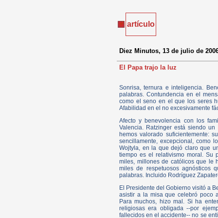
artículo
Diez Minutos, 13 de julio de 200
El Papa trajo la luz
Sonrisa, ternura e inteligencia. Be
palabras. Contundencia en el mensaj
como el seno en el que los seres h
Afabilidad en el no excesivamente fáci
Afecto y benevolencia con los fami
Valencia. Ratzinger está siendo un
hemos valorado suficientemente: su
sencillamente, excepcional, como lo
Wojtyla, en la que dejó claro que 
tiempo es el relativismo moral. Su
miles, millones de católicos que le 
miles de respetuosos agnósticos q
palabras. Incluido Rodríguez Zapater
El Presidente del Gobierno visitó a B
asistir a la misa que celebró poco a
Para muchos, hizo mal. Si ha ente
religiosas era obligada --por ejem
fallecidos en el accidente-- no se ent