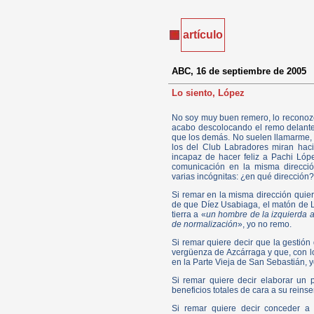
artículo
ABC, 16 de septiembre de 2005
Lo siento, López
No soy muy buen remero, lo reconozco
acabo descolocando el remo delanter
que los demás. No suelen llamarme, l
los del Club Labradores miran haci
incapaz de hacer feliz a Pachi Ló
comunicación en la misma direcció
varias incógnitas: ¿en qué dirección
Si remar en la misma dirección quier
de que Díez Usabiaga, el matón de L
tierra a «
un hombre de la izquierda 
de normalización
», yo no remo.
Si remar quiere decir que la gestión
vergüenza de Azcárraga y que, con 
en la Parte Vieja de San Sebastián, 
Si remar quiere decir elaborar un 
beneficios totales de cara a su reins
Si remar quiere decir conceder a 