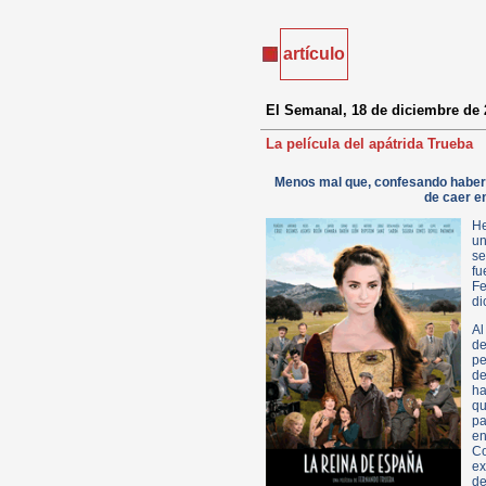
artículo
El Semanal, 18 de diciembre de 
La película del apátrida Trueba
Menos mal que, confesando haber 
de caer en
He
un
se
fu
Fe
di
Al
de
p
de
ha
qu
pa
en
C
ex
de