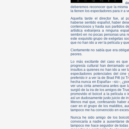
d
deberemos reconocer que la misma li
la tienen los espectadores para ir a v
Aquella tarde el director fue, al p
haberse sentido español, haber des
contenciosos y hasta sus partidos de
artística extranjera a ninguna espa
sembró en no pocas personas una rea
este exquisito grupo de exégetas so
que no han ido a ver la película y que,
Ciertamente no sabía que era obligat
peores.
Lo más excitante del caso es que 
progresía cultural han derramado u
insultos a quienes no han ido a ver l
espectadores potenciales del cine
preferido ir a ver la de Brad Pitt (si
hecha nunca en España» –sic–, ¿por
ver una cinta americana antes que l
surgió de la ira de los amigos de Tr
promovido el boicot a la película o 
así un dudosamente justo juicio de in
Menos mal que, confesando haber as
caer en el grupo de los malditos, au
tampoco me ha convencido en exceso,
Nunca he sido amigo de los boicots 
convocaría a nadie a ausentarse de
tampoco me hace seguidor de todas s