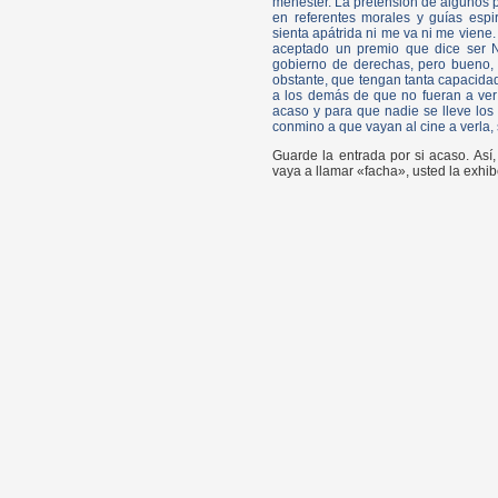
menester. La pretensión de algunos p
en referentes morales y guías espi
sienta apátrida ni me va ni me viene
aceptado un premio que dice ser N
gobierno de derechas, pero bueno,
obstante, que tengan tanta capacida
a los demás de que no fueran a ver 
acaso y para que nadie se lleve los 
conmino a que vayan al cine a verla, 
Guarde la entrada por si acaso. Así
vaya a llamar «facha», usted la exhibe