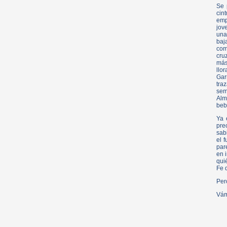
Se 
cin
emp
jov
una
baj
com
cru
más
llo
Gar
tra
sem
Alm
beb
Ya 
pre
sab
el 
par
en 
qui
Fe d
Per
Vám