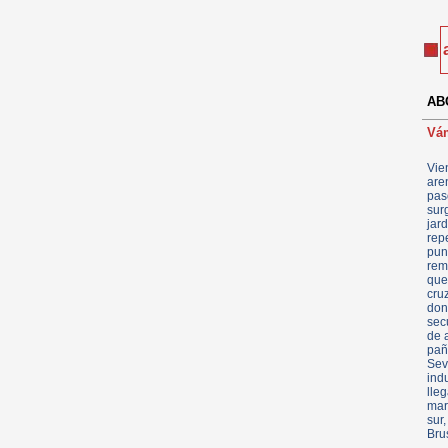
ABC
Vá
Vie
are
pas
sur
jar
rep
pun
rem
que
cru
don
sec
de 
pañ
Sev
ind
lle
mar
sur
Brus