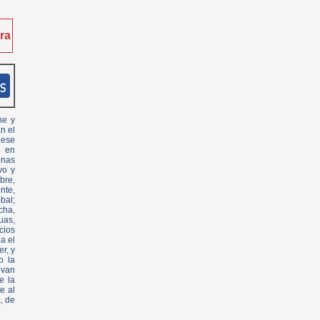
ra
ne y
n el
 ese
n en
enas
vo y
bre,
nte,
bal;
cha,
uas,
cios
a el
r, y
o la
evan
e la
e al
, de