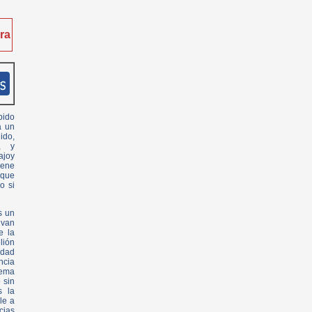
ra
bido
a un
ido,
s, y
ajoy
iene
 que
o si
s un
 van
e la
lión
edad
ncia
rema
 sin
s la
le a
cias