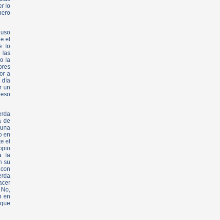
r lo
pero
luso
e el
e lo
 las
o la
ores
or a
 día
r un
reso
erda
a de
 una
o en
e el
opio
a la
n su
 con
erda
acer
 No,
n en
 que