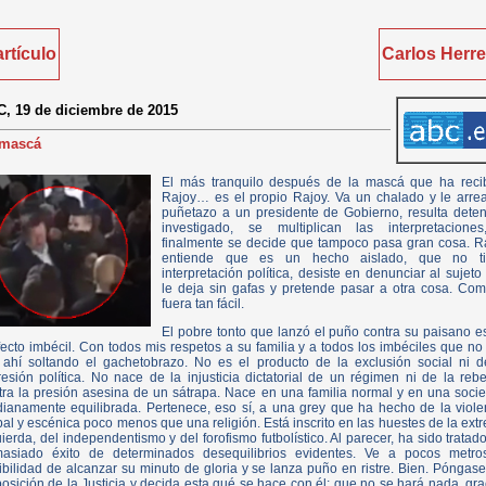
artículo
Carlos Herre
, 19 de diciembre de 2015
 mascá
El más tranquilo después de la mascá que ha reci
Rajoy… es el propio Rajoy. Va un chalado y le arre
puñetazo a un presidente de Gobierno, resulta deten
investigado, se multiplican las interpretacione
finalmente se decide que tampoco pasa gran cosa. R
entiende que es un hecho aislado, que no t
interpretación política, desiste en denunciar al sujeto
le deja sin gafas y pretende pasar a otra cosa. Com
fuera tan fácil.
El pobre tonto que lanzó el puño contra su paisano e
fecto imbécil. Con todos mis respetos a su familia y a todos los imbéciles que no
 ahí soltando el gachetobrazo. No es el producto de la exclusión social ni d
resión política. No nace de la injusticia dictatorial de un régimen ni de la rebe
tra la presión asesina de un sátrapa. Nace en una familia normal y en una soci
ianamente equilibrada. Pertenece, eso sí, a una grey que ha hecho de la viole
bal y escénica poco menos que una religión. Está inscrito en las huestes de la ext
uierda, del independentismo y del forofismo futbolístico. Al parecer, ha sido tratado
asiado éxito de determinados desequilibrios evidentes. Ve a pocos metro
ibilidad de alcanzar su minuto de gloria y se lanza puño en ristre. Bien. Póngase
posición de la Justicia y decida esta qué se hace con él; que no se hará nada, gra