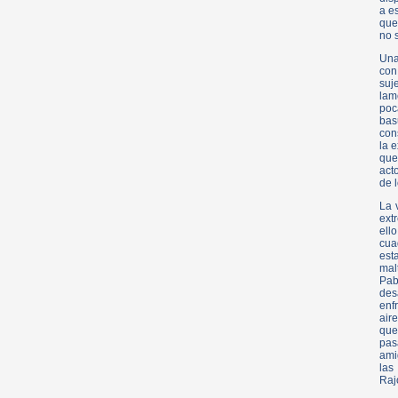
a e
que
no 
Una
con
suj
lam
poc
bas
con
la 
que
act
de 
La 
ext
ell
cua
est
mal
Pab
des
enf
air
que
pas
ami
las
Raj