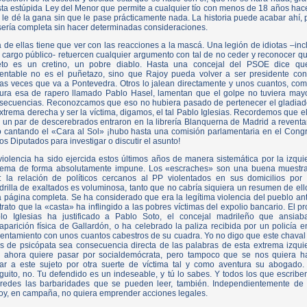
sta estúpida Ley del Menor que permite a cualquier tío con menos de 18 años hace
 le dé la gana sin que le pase prácticamente nada. La historia puede acabar ahí, 
sería completa sin hacer determinadas consideraciones.
 de ellas tiene que ver con las reacciones a la mascá. Una legión de idiotas –inc
 cargo público- retuercen cualquier argumento con tal de no ceder y reconocer qu
eto es un cretino, un pobre diablo. Hasta una concejal del PSOE dice qu
entable no es el puñetazo, sino que Rajoy pueda volver a ser presidente con
as veces que va a Pontevedra. Otros lo jalean directamente y unos cuantos, com
ura esa de rapero llamado Pablo Hasel, lamentan que el golpe no tuviera may
secuencias. Reconozcamos que eso no hubiera pasado de pertenecer el gladiad
extrema derecha y ser la víctima, digamos, el tal Pablo Iglesias. Recordemos que el
 un par de descerebrados entraron en la librería Blanquerna de Madrid a reventa
o cantando el «Cara al Sol» ¡hubo hasta una comisión parlamentaria en el Cong
los Diputados para investigar o discutir el asunto!
violencia ha sido ejercida estos últimos años de manera sistemática por la izqui
rema de forma absolutamente impune. Los «escraches» son una buena muestr
o: la relación de políticos cercanos al PP violentados en sus domicilios por
drilla de exaltados es voluminosa, tanto que no cabría siquiera un resumen de ell
a página completa. Se ha considerado que era la legítima violencia del pueblo ant
trato que la «casta» ha inflingido a las pobres víctimas del expolio bancario. El pr
lo Iglesias ha justificado a Pablo Soto, el concejal madrileño que ansiab
aparición física de Gallardón, o ha celebrado la paliza recibida por un policía e
rentamiento con unos cuantos cabestros de su cuadra. Yo no digo que este chaval
es de psicópata sea consecuencia directa de las palabras de esta extrema izqui
 ahora quiere pasar por socialdemócrata, pero tampoco que se nos quiera h
ar a este sujeto por otra suerte de víctima tal y como aventura su abogado.
guito, no. Tu defendido es un indeseable, y tú lo sabes. Y todos los que escribe
 redes las barbaridades que se pueden leer, también. Independientemente de
oy, en campaña, no quiera emprender acciones legales.