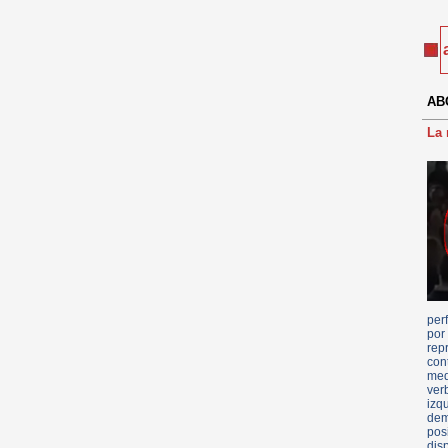
ABC
La
per
por
rep
con
med
ver
izq
dem
pos
dis