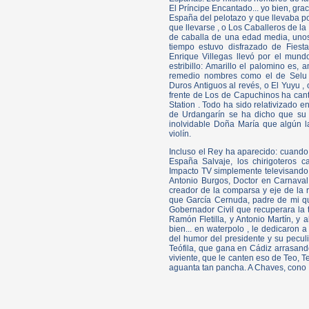
El Príncipe Encantado... yo bien, gra
España del pelotazo y que llevaba po
que llevarse , o Los Caballeros de 
de caballa de una edad media, unos
tiempo estuvo disfrazado de Fiestas
Enrique Villegas llevó por el mund
estribillo: Amarillo el palomino es, a
remedio nombres como el de Selu 
Duros Antiguos al revés, o El Yuyu , 
frente de Los de Capuchinos ha cant
Station . Todo ha sido relativizado e
de Urdangarín se ha dicho que su
inolvidable Doña María que algún la
violín.
Incluso el Rey ha aparecido: cuando 
España Salvaje, los chirigoteros 
Impacto TV simplemente televisando 
Antonio Burgos, Doctor en Carnaval,
creador de la comparsa y eje de la
que García Cernuda, padre de mi qu
Gobernador Civil que recuperara la tr
Ramón Fletilla, y Antonio Martín, y 
bien... en waterpolo , le dedicaron 
del humor del presidente y su peculi
Teófila, que gana en Cádiz arrasand
viviente, que le canten eso de Teo, Te
aguanta tan pancha. A Chaves, cono