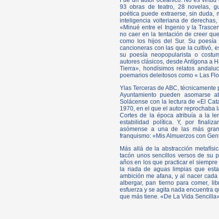
Fue un autor oceánico. No es virtud
93 obras de teatro, 28 novelas, gui
poética puede extraerse, sin duda,
inteligencia volteriana de derecha
«Minué entre el Ingenio y la Trasce
no caer en la tentación de creer qu
como los hijos del Sur. Su poesía
cancioneras con las que la cultivó, e
su poesía neopopularista o costu
autores clásicos, desde Antígona a H
Tierra», hondísimos relatos andal
poemarios deleitosos como « Las Flo
Ylas Terceras de ABC, técnicamente p
Ayuntamiento pueden asomarse abr
Solácense con la lectura de «El Cat
1970, en el que el autor reprochaba l
Cortes de la época atribuía a la le
estabilidad política. Y, por finali
asómense a una de las más grande
franquismo: «Mis Almuerzos con Gente
Más allá de la abstracción metafís
tacón unos sencillos versos de su 
años en los que practicar el siempre 
la riada de aguas limpias que esta
ambición me afana, y al nacer cada
albergar, pan tierno para comer, li
esfuerza y se agita nada encuentra q
que más tiene. «De La Vida Sencilla