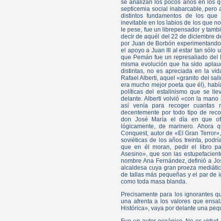
se analizan los pocos años en los q
septicemia social inabarcable, pero
distintos fundamentos de los que
inevitable en los labios de los que 
le pese, fue un librepensador y tambi
decir de aquél del 22 de diciembre 
por Juan de Borbón experimentando a
el apoyo a Juan III al estar tan sólo
que Pemán fue un represaliado del 
misma evolución que ha sido aplaud
distintas, no es apreciada en la vid
Rafael Alberti, aquel «granito del s
era mucho mejor poeta que él), había
políticas del estalinismo que se ll
delante. Alberti volvió «con la man
así venía para recoger cuantas m
decentemente por todo tipo de recon
don José María el día en que of
lógicamente, de marinero. Ahora q
Conquest, autor de «El Gran Terror»,
soviéticas de los años treinta, podr
que en él moran, pedir el libro p
Asesino», que son las estupefaciente
nombre Ana Fernández, definió a Jo
alcaldesa cuya gran proeza mediátic
de tallas más pequeñas y el par de 
como toda masa blanda.
Precisamente para los ignorantes q
una afrenta a los valores que ensa
Histórica», vaya por delante una pe