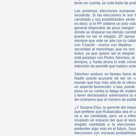
tener en cuenta, en este baile de pre
Las próximas elecciones europeas
socialista. Si las elecciones le so
candidato y sus posibilidades serán 
es decir, si el PP obtiene un solo vot
general dispondrá de poco margen par
donde se disparan las demás candida
puede no ser el elegido. ZP apoya
siempre que este se alíe con la cata
con Chacón –nunca con Madina–. G
secundan al manchego, que no son p
todos, ya que quiere ser el elegido
está perplejo con Pedro Sánchez, al 
tiempos, y hasta ahora lo está consi
intención de permitir que hablen ante
Sánchez anduvo un tiempo fuera de l
Nadie puede acusarle de ser un «a
mundo que hay más allá de la oficin
un aspecto favorecido: o sea, puede
pesa en su contra la fatiga de mater
y tener demasiados adversarios (a v
de contrarios que el número de partid
¿Y Susana Díaz, la gerente del mayor
que prefiere que Rubalcaba sea el ca
va a ser candidata, pero va a influi
ocupado un espacio del que el secr
elegido candidato a la elecciones
pretender algo más en el futuro, Sus
elecciones con escasas probabilidad