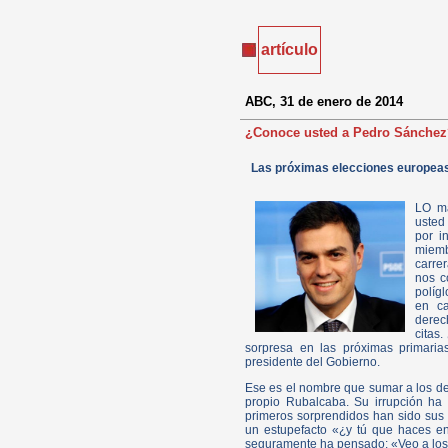
artículo
ABC, 31 de enero de 2014
¿Conoce usted a Pedro Sánchez
Las próximas elecciones europeas
LO má
usted
por i
miemb
carre
nos c
políg
en c
derec
citas
sorpresa en las próximas primaria
presidente del Gobierno.
Ese es el nombre que sumar a los de
propio Rubalcaba. Su irrupción ha 
primeros sorprendidos han sido sus
un estupefacto «¿y tú que haces en
seguramente ha pensado: «Veo a los q