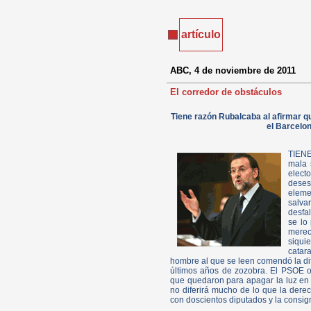
artículo
ABC, 4 de noviembre de 2011
El corredor de obstáculos
Tiene razón Rubalcaba al afirmar qu
el Barcelo
TIENE
mala 
elect
deses
eleme
salva
desfa
se lo
merec
siqui
catar
hombre al que se leen comendó la difí
últimos años de zozobra. El PSOE o
que quedaron para apagar la luz en e
no diferirá mucho de lo que la dere
con doscientos diputados y la consig