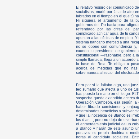
El relativo respiro del comunicado de
socialistas, murió por falta de aire
labrados en el tiempo en el que tú ha
Ni siquiera el argumento de la bu
gobiernos del Pp basta para aliger
refrendado por las cifras del par
complicado achicar agua de tu canoa 
apuntan a las oficinas de empleo. Y 
sistema bancario merced a una recapi
no se opone con contundencia y, e
cuando tu presidente de gobierno 
constitucional —razonable, pero a l
simple llamada, llega a un acuerdo 
la base de Rota. Te obliga a pasa
acerca de medidas que no has 
sobremanera al sector del electorado 
Pero por si le faltaba algo, una jue
feo sumario que afecta a uno de tus 
has puesto la mano en el fuego. ELT
sospecha queda extendida acerca de
Operación Campeón, esa según la 
haber librado comisiones y enju
determinados beneficios o subvencion
y que la inocencia de Blanco es irre
los días—, pero no deja de estorbar
el enmerdamiento judicial de un cabe
a Blanco y harán de este asunto un e
portavoz su propia doctrina o medic
horas al candidato socialista. En