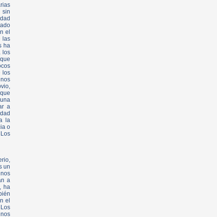
rias
 sin
idad
lado
n el
 las
s ha
 los
 que
ocos
 los
unos
vio,
 que
guna
ar a
idad
a la
ia o
 Los
rio,
s un
unos
an a
, ha
bién
n el
 Los
 nos