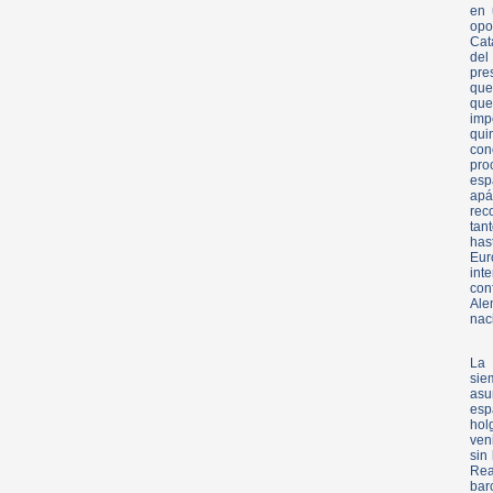
en 
opo
Cat
del
pre
que
que
imp
qui
con
pro
esp
apá
rec
tan
has
Eur
int
con
Ale
naci
La 
sie
asu
esp
hol
ven
sin
Rea
bar