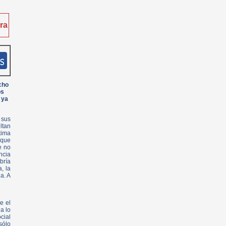
ra
cho
os
 ya
 sus
ltan
tima
—que
e no
ncia
bría
, la
a. A
e el
a lo
cial
sólo