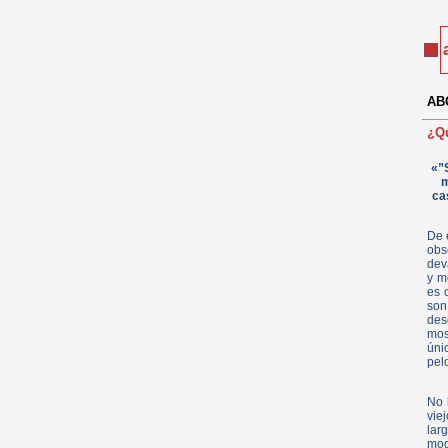
ABC
¿Qu
«”
m
ca
De 
obs
dev
y m
es 
son
des
mos
úni
pel
No 
vie
lar
mod