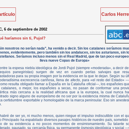
artículo
Carlos Herre
, 6 de septiembre de 2002
é haríamos sin ti, Pujol?
Sin nosotros no serían nada”, ha venido a decir. Sin los catalanes seríamos mu
enos, evidentemente, pero también sin los andaluces, sin los asturianos, sin l
stellanos. Seríamos incluso menos sin el Real Madrid, que de tan poco europeo
lleva nueve Copas de Europa»
entre la espesa niebla ideológica de Jordi Pujol (siempre «moderada», a decir de
equios panegiristas) surgen de vez en cuando perlas salvajes que resu
astadoras para su propia imagen por la evidencia en la que le dejan. Según su úl
oderadísima excrecencia cariñosa, llena de afecto, para «el resto del Estado» 
como resulta obligado llamar a España en la Cataluña oficial—, los españoles qu
 catalanes, o mejor, los españoles a secas, no pasan de conformar una provi
értica más cercana a la realidad africana que a la europea, la cual nunca ha
trado signo alguno de europeísmo de no ser por la existencia misma de Cataluña
ca certidumbre exportable y homologable de la marca peninsular. Eso sin anestesi
o.
habré de ser yo, ni mucho menos, quien niegue el impulso indiscutible con el qu
jo Principado ha espabilado diversos pasajes históricos de nuestro país, sometido 
go de su existencia a no pocos momentos de ensimismamiento. Su talante so
erado, pausado, su cercanía física, su permanente ósmosis ideológica y social —