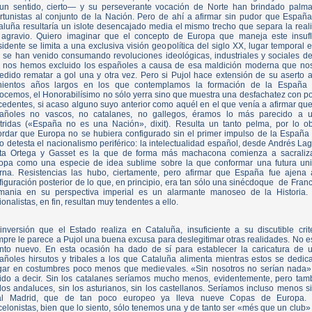
un sentido, cierto— y su perseverante vocación de Norte han brindado palma
rtunistas al conjunto de la Nación. Pero de ahí a afirmar sin pudor que España
aluña resultaría un islote desencajado media el mismo trecho que separa la real
 agravio. Quiero imaginar que el concepto de Europa que maneja este insuf
sidente se limita a una exclusiva visión geopolítica del siglo XX, lugar temporal e
 se han venido consumando revoluciones ideológicas, industriales y sociales de
 nos hemos excluido los españoles a causa de esa maldición moderna que no
edido rematar a gol una y otra vez. Pero si Pujol hace extensión de su aserto a
nientos años largos en los que contemplamos la formación de la España
ocemos, el Honorabilísimo no sólo yerra sino que muestra una desfachatez con p
cedentes, si acaso alguno suyo anterior como aquél en el que venía a afirmar que
añoles no vascos, no catalanes, no gallegos, éramos lo más parecido a 
tridas («España no es una Nación», dixit). Resulta un tanto pelma, por lo ob
ordar que Europa no se hubiera configurado sin el primer impulso de la España
to detesta el nacionalismo periférico: la intelectualidad español, desde Andrés La
ta Ortega y Gasset es la que de forma más machacona comienza a sacraliz
opa como una especie de idea sublime sobre la que conformar una futura un
erna. Resistencias las hubo, ciertamente, pero afirmar que España fue ajena 
figuración posterior de lo que, en principio, era tan sólo una sinécdoque de Franc
mania en su perspectiva imperial es un alarmante manoseo de la Historia.
onalistas, en fin, resultan muy tendentes a ello.
inversión que el Estado realiza en Cataluña, insuficiente a su discutible crite
mpre le parece a Pujol una buena excusa para deslegitimar otras realidades. No e
nto nuevo. En esta ocasión ha dado de sí para establecer la caricatura de 
añoles hirsutos y tribales a los que Cataluña alimenta mientras estos se dedic
gar en costumbres poco menos que medievales. «Sin nosotros no serían nada»
ido a decir. Sin los catalanes seríamos mucho menos, evidentemente, pero tam
 los andaluces, sin los asturianos, sin los castellanos. Seríamos incluso menos si
l Madrid, que de tan poco europeo ya lleva nueve Copas de Europa.
celonistas, bien que lo siento, sólo tenemos una y de tanto ser «més que un club»