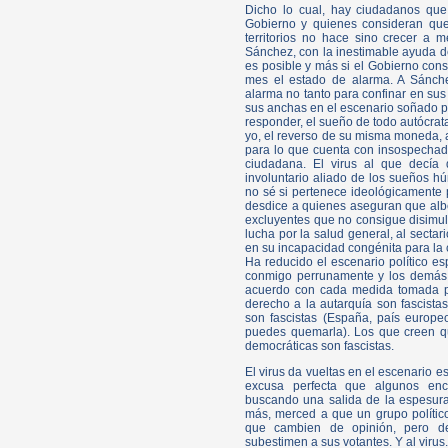
Dicho lo cual, hay ciudadanos que s
Gobierno y quienes consideran que
territorios no hace sino crecer a
Sánchez, con la inestimable ayuda de
es posible y más si el Gobierno cons
mes el estado de alarma. A Sánchez
alarma no tanto para confinar en sus
sus anchas en el escenario soñado por
responder, el sueño de todo autócrata
yo, el reverso de su misma moneda, as
para lo que cuenta con insospechado
ciudadana. El virus al que decía
involuntario aliado de los sueños h
no sé si pertenece ideológicamente
desdice a quienes aseguran que alberg
excluyentes que no consigue disimula
lucha por la salud general, al secta
en su incapacidad congénita para la
Ha reducido el escenario político es
conmigo perrunamente y los demás 
acuerdo con cada medida tomada po
derecho a la autarquía son fascista
son fascistas (España, país europ
puedes quemarla). Los que creen q
democráticas son fascistas.
El virus da vueltas en el escenario e
excusa perfecta que algunos enc
buscando una salida de la espesura
más, merced a que un grupo políti
que cambien de opinión, pero d
subestimen a sus votantes. Y al virus.