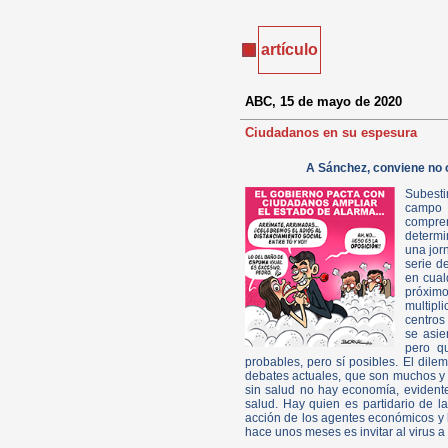
artículo
ABC, 15 de mayo de 2020
Ciudadanos en su espesura
A Sánchez, conviene no ol
Subesti
campo 
compre
determi
una jor
serie d
en cual
próximo
multipl
centros
se asie
pero qu
probables, pero sí posibles. El dil
debates actuales, que son muchos y
sin salud no hay economía, evident
salud. Hay quien es partidario de l
acción de los agentes económicos y
hace unos meses es invitar al virus a 