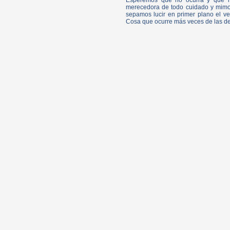
Esperemos que no ocurra y que nad
merecedora de todo cuidado y mimo.
sepamos lucir en primer plano el ve
Cosa que ocurre más veces de las d