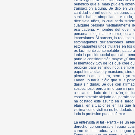
interés general. Considerado ello el
beneficio que el malo pudiera obten
transacción alguna. Se dijo en un 
cantidad de mil quinientos euros a
sentía haber atropellado, violad
diecisiete años, lo cual sería sufic
cualquier persona medianamente dec
esa cadena, y hombre del que me 
persona, niega tal extremo, cosa
impresiones. Al parecer, la redactora
estomagantes declaraciones ante
estomagantes unos titulares en los 
es fácilmente contemplable-, palabras
tanto la presión social que sabe pen
parte la consideración mayor: ¿Có
el mentado? Soy de los que cree que
propicio para ser inquirido, siempr
papel inmaculado y marciano, sino 
piense lo que quiera, pero si yo m
Laden, lo haría. Sólo que si la poli
daría sin dudar. Sé que con afirmac
sospechoso, pero afirmo que mi prim
a estar del lado de la razón, de lo
especialmente alejado del pernicioso
ha costado este asunto en el largo 
etarra: en situaciones en las que 
víctima como víctima no he dudado 
toda la profesión puede afirmar.
La entrevista al tal «
Rafita
» es un eje
derecho. Lo censurable llegará cuan
carne de trituradora y se pague 