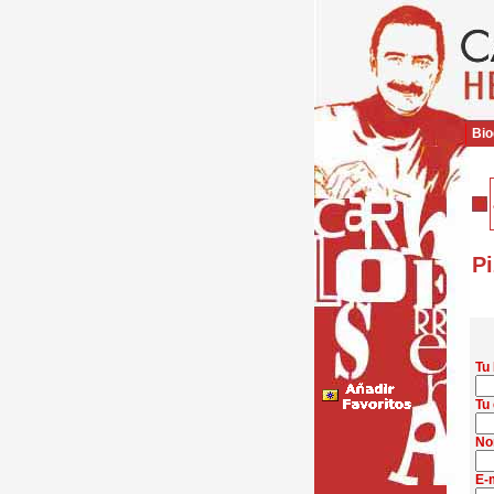
Bio
Pi
Tu
Tu 
No
E-m