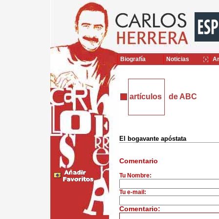
Biografía
Noticias
Ar
artículos
de ABC
El bogavante apóstata
Comentario
Tu Nombre:
Tu e-mail:
Comentario: